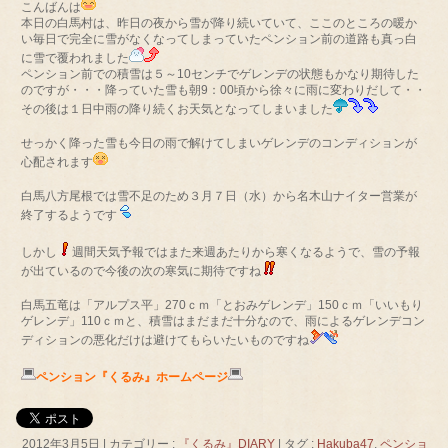
こんばんは
本日の白馬村は、昨日の夜から雪が降り続いていて、ここのところの暖か
い毎日で完全に雪がなくなってしまっていたペンション前の道路も真っ白
に雪で覆われました
ペンション前での積雪は５～10センチでゲレンデの状態もかなり期待した
のですが・・・降っていた雪も朝9：00頃から徐々に雨に変わりだして・・
その後は１日中雨の降り続くお天気となってしまいました
せっかく降った雪も今日の雨で解けてしまいゲレンデのコンディションが
心配されます
白馬八方尾根では雪不足のため３月７日（水）から名木山ナイター営業が
終了するようです
しかし
週間天気予報ではまた来週あたりから寒くなるようで、雪の予報
が出ているので今後の次の寒気に期待ですね
白馬五竜は「アルプス平」270ｃｍ「とおみゲレンデ」150ｃｍ「いいもり
ゲレンデ」110ｃｍと、積雪はまだまだ十分なので、雨によるゲレンデコン
ディションの悪化だけは避けてもらいたいものですね
ペンション『くるみ』ホームページ
2012年3月5日
|
カテゴリー :
『くるみ』DIARY
|
タグ :
Hakuba47
,
ペンショ