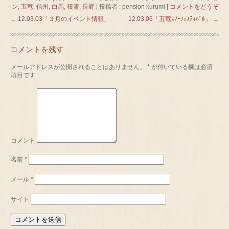
ン
,
五竜
,
信州
,
白馬
,
積雪
,
長野
|
投稿者 : pension kurumi
|
コメントをどうぞ
←
12.03.03「３月のイベント情報」
12.03.06「五竜ｽﾉｰﾌｪｽﾃｨﾊﾞﾙ」
→
コメントを残す
メールアドレスが公開されることはありません。
*
が付いている欄は必須
項目です
コメント
名前
*
メール
*
サイト