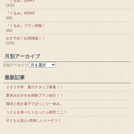
『くるみ』DIARY
(333)
『くるみ』NEWS
(65)
『くるみ』プラン情報！
(86)
おすすめ！白馬情報！！
(119)
月別アーカイブ
月別アーカイブ
最新記事
２０２６年 夏のスタッフ募集！！
夏休みおすすめ体験プラン紹介！！
珈琲と焼き菓子でほっこり一休み。
うどんを食べたくなったら絶対ここ！
子どもも安心♪美味しいドーナツ！