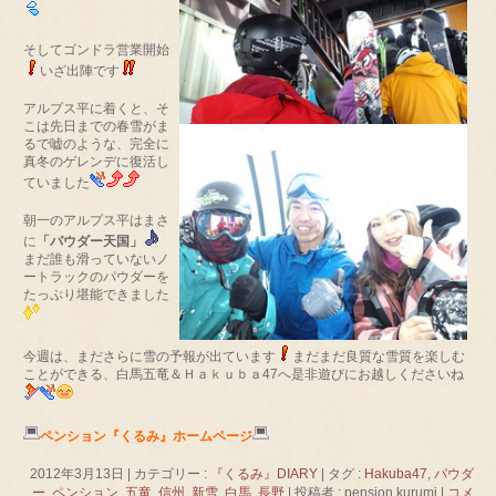
そしてゴンドラ営業開始
いざ出陣です
アルプス平に着くと、そ
こは先日までの春雪がま
るで嘘のような、完全に
真冬のゲレンデに復活し
ていました
朝一のアルプス平はまさ
に
「パウダー天国」
まだ誰も滑っていないノ
ートラックのパウダーを
たっぷり堪能できました
今週は、まださらに雪の予報が出ています
まだまだ良質な雪質を楽しむ
ことができる、白馬五竜＆Ｈａｋｕｂａ47へ是非遊びにお越しくださいね
ペンション『くるみ』ホームページ
2012年3月13日
|
カテゴリー :
『くるみ』DIARY
|
タグ :
Hakuba47
,
パウダ
ー
,
ペンション
,
五竜
,
信州
,
新雪
,
白馬
,
長野
|
投稿者 : pension kurumi
|
コメ