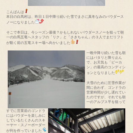
こんばんは
本日の白馬村は、昨日１日中降り続いた雪でまさに真冬なみのパウダース
ノーになりました
そこで本日は、今シーズン最後？かもしれないパウダースノーを狙って朝
一の白馬五竜へスタッフの「リク」と「さきちゃん」の３人でまだリフト
が動く前の五竜スキー場へ向かいました
一晩中降り続いた雪も朝
にはパタリと降り止ん
で、お天気も「ピーカ
ン」の最高のコンディシ
ョンとなり
ました
大雪のために圧雪作業が
間に合わず、ゴンドラの
営業時間が少し遅れてい
たのですが、それでも朝
一のアルプス平を狙って
すでに営業前のゴンドラ
にはパウダーを楽しみに
しているたくさんのスキ
ーヤー・スノーボーダー
が列を作っていました