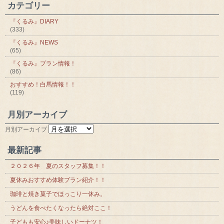
カテゴリー
『くるみ』DIARY
(333)
『くるみ』NEWS
(65)
『くるみ』プラン情報！
(86)
おすすめ！白馬情報！！
(119)
月別アーカイブ
月別アーカイブ
最新記事
２０２６年 夏のスタッフ募集！！
夏休みおすすめ体験プラン紹介！！
珈琲と焼き菓子でほっこり一休み。
うどんを食べたくなったら絶対ここ！
子どもも安心♪美味しいドーナツ！