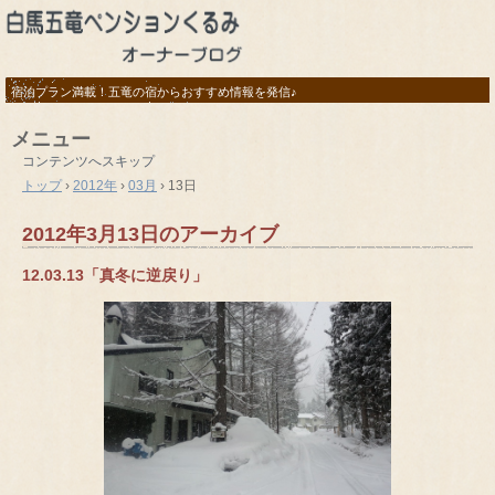
宿泊プラン満載！五竜の宿からおすすめ情報を発信♪
メニュー
コンテンツへスキップ
トップ
›
2012年
›
03月
›
13日
2012年3月13日
のアーカイブ
12.03.13「真冬に逆戻り」