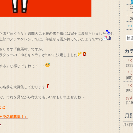
5
1
1
2
« 
たほど寒くもなく週間天気予報の雪予報には完全に裏切られました
し
上部パノラマゲレンデでは、午後から雪が舞っていたようですね
おります「白馬村」ですが、
カ
ラクターの「ゆるキャラ」がついに決定しました
『く
(333
ゆる」な感じですねぇ・・・
『く
(65)
『く
の名前を大募集しております
(86)
で、それを見ながら考えてもいいかもしれませんね～
おす
(119
こと
月
ャラ名前募集！」
月別