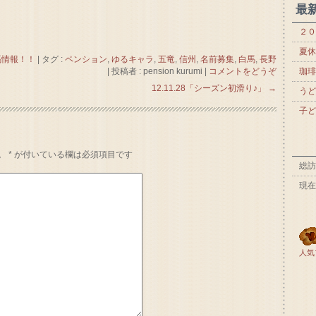
最
２０
夏休
馬情報！！
|
タグ :
ペンション
,
ゆるキャラ
,
五竜
,
信州
,
名前募集
,
白馬
,
長野
|
投稿者 : pension kurumi
|
コメントをどうぞ
珈琲
12.11.28「シーズン初滑り♪」
→
うど
子ど
。
*
が付いている欄は必須項目です
総訪
現在
人気