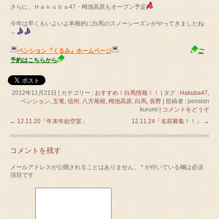
さらに、Ｈａｋｕｂａ47・栂池高原もオープン予定
今年は早くもいよいよ本格的に白馬のスノーシーズンがやってきましたね
～
ペンション『くるみ』ホームページ
ご
予約はこちらから
2012年11月21日
|
カテゴリー :
おすすめ！白馬情報！！
|
タグ :
Hakuba47
,
ペンション
,
五竜
,
信州
,
八方尾根
,
栂池高原
,
白馬
,
長野
|
投稿者 : pension
kurumi
|
コメントをどうぞ
←
12.11.20「年末年始空室」
12.11.24「名前募集！！」
→
コメントを残す
メールアドレスが公開されることはありません。
*
が付いている欄は必須
項目です