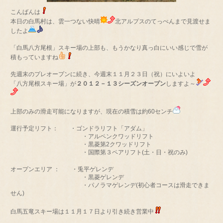
こんばんは
本日の白馬村は、雲一つない快晴
北アルプスのてっぺんまで見渡せま
したよ
「白馬八方尾根」スキー場の上部も、もうかなり真っ白にいい感じで雪が
積もっていますね
先週末のプレオープンに続き、今週末１１月２３日（祝）にいよいよ
「八方尾根スキー場」が
２０１２－１３シーズンオープン
しますよ～
上部のみの滑走可能になりますが、現在の積雪は約60センチ
運行予定リフト： ・ゴンドラリフト「アダム」
・アルペンクワッドリフト
・黒菱第2クワッドリフト
・国際第３ペアリフト(土・日・祝のみ)
オープンエリア ： ・兎平ゲレンデ
・黒菱ゲレンデ
・パノラマゲレンデ(初心者コースは滑走できま
せん)
白馬五竜スキー場は１１月１７日より引き続き営業中