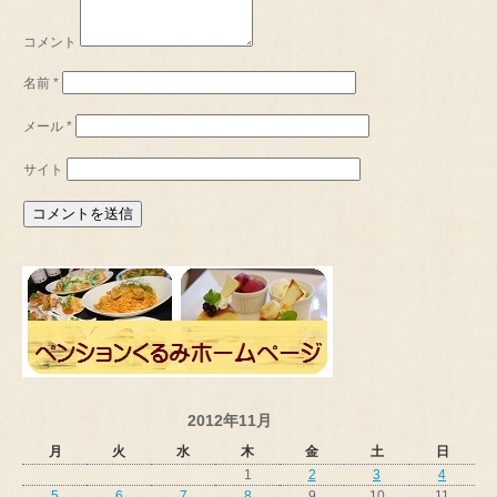
コメント
名前
*
メール
*
サイト
2012年11月
月
火
水
木
金
土
日
1
2
3
4
5
6
7
8
9
10
11