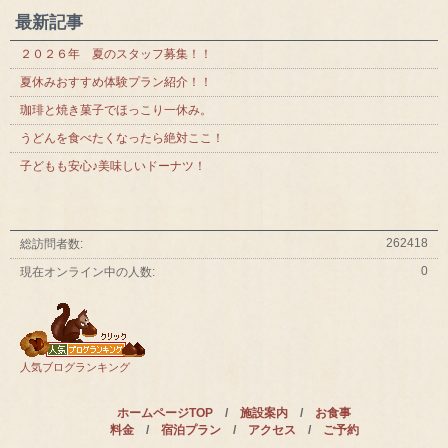
最新記事
２０２６年 夏のスタッフ募集！！
夏休みおすすめ体験プラン紹介！！
珈琲と焼き菓子でほっこり一休み。
うどんを食べたくなったら絶対ここ！
子どもも安心♪美味しいドーナツ！
262418
総訪問者数:
0
現在オンライン中の人数:
人気ブログランキング
ホームページTOP
/
施設案内
/
お食事
料金
/
宿泊プラン
/
アクセス
/
ご予約