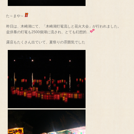
た～まや～
昨日は、木崎湖にて、「木崎湖灯篭流しと花火大会」が行われました。
盆供養の灯篭も2500個湖に流され、とても幻想的…
露店もたくさん出ていて、夏祭りの雰囲気でした