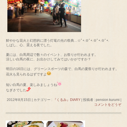
鮮やかな花火と幻想的に漂う灯篭の光の祭典…☆ﾟ+.☆ﾟ+.☆ﾟ+.☆ﾟ+.
しばし、心、震える夜でした。
夏には、白馬周辺で数々のイベント、お祭りが行われます。
涼しい白馬の夜に、お出かけしてみてはいかがですか？
明日の16日には、グリーンスポーツの森で、白馬の夏祭りが行われます。
花火も見られるはずですよ
短い白馬の夏、楽しみましょうね
なぎさでした
2012年8月15日
|
カテゴリー :
『くるみ』DIARY
|
投稿者 : pension kurumi
|
コメントをどうぞ