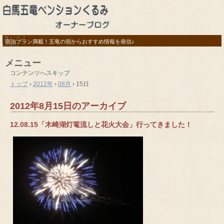
宿泊プラン満載！五竜の宿からおすすめ情報を発信♪
メニュー
コンテンツへスキップ
トップ
›
2012年
›
08月
›
15日
2012年8月15日
のアーカイブ
12.08.15「木崎湖灯篭流しと花火大会」行ってきました！