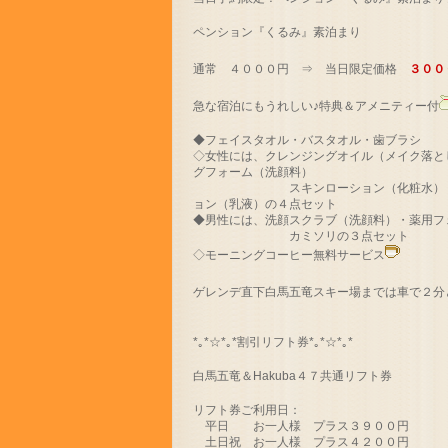
ペンション『くるみ』素泊まり
通常 ４０００円 ⇒ 当日限定価格
３００
急な宿泊にもうれしい♪特典＆アメニティー付
◆フェイスタオル・バスタオル・歯ブラシ
◇女性には、クレンジングオイル（メイク落と
グフォーム（洗顔料）
スキンローション（化粧水）・ミ
ョン（乳液）の４点セット
◆男性には、洗顔スクラブ（洗顔料）・薬用フ
カミソリの３点セット
◇モーニングコーヒー無料サービス
ゲレンデ直下白馬五竜スキー場までは車で２分
*｡*☆*｡*割引リフト券*｡*☆*｡*
白馬五竜＆Hakuba４７共通リフト券
リフト券ご利用日：
平日 お一人様 プラス３９００円
土日祝 お一人様 プラス４２００円