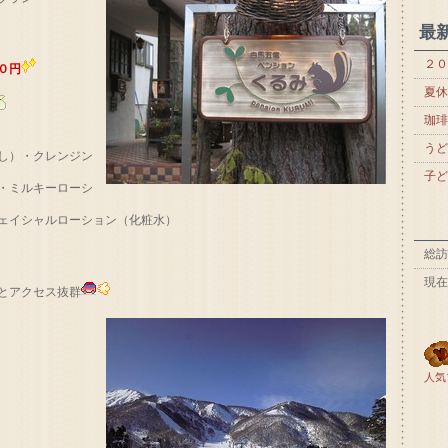
最
２０
０円
夏休
珈琲
うど
し）・クレンジン
子ど
ルキーローシ
ェイシャルローション（化粧水）
総訪
現在
とアクセス抜群
人気