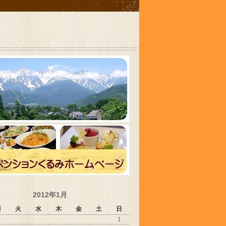
2012年1月
月
火
水
木
金
土
日
1