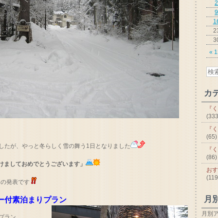
2
9
1
2
3
« 
カ
『く
(333
『く
(65)
したが、やっと冬らしく雪の舞う1日となりました
『く
(86)
あけましておめでとうございます」
おす
(119
ンの発表です
月
ー付素泊まりプラン
月別
プラン