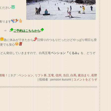
ください
有ります
⇒
ご予約はこちらから
急に休みができたから
日帰りのつもりだったけどやっぱり明日も滑
変更でも安心
んどん発信していきますので、白馬五竜
ペンション『くるみ』
を、どうぞ
情報！
|
タグ :
ペンション
,
リフト券
,
五竜
,
信州
,
当日
,
白馬
,
素泊まり
,
長野
|
投稿者 : pension kurumi
|
コメントをどうぞ