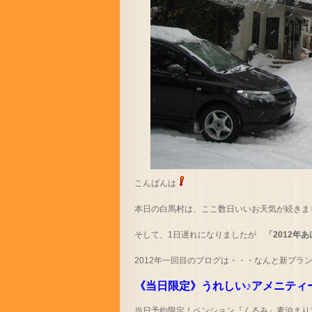
こんばんは
本日の白馬村は、ここ数日いいお天気が続きま
そして、1日遅れになりましたが
「2012年
2012年一回目のブログは・・・なんと新プラ
《当日限定》うれしい♪アメニティ
当日予約限定！ペンション『くるみ』素泊まり