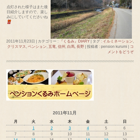
点灯された様子はまた後
日紹介しますので、楽し
みにしていてくださいね
2011年11月23日
|
カテゴリー :
『くるみ』DIARY
|
タグ :
イルミネーション
,
クリスマス
,
ペンション
,
五竜
,
信州
,
白馬
,
長野
|
投稿者 : pension kurumi
|
コ
メントをどうぞ
2011年11月
月
火
水
木
金
土
日
1
2
3
4
5
6
7
8
9
10
11
12
13
14
15
16
17
18
19
20