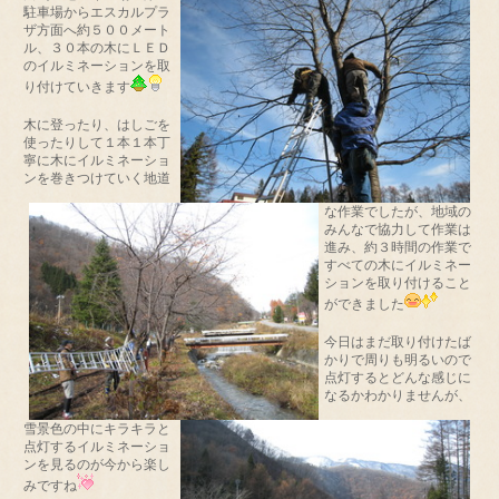
駐車場からエスカルプラ
ザ方面へ約５００メート
ル、３０本の木にＬＥＤ
のイルミネーションを取
り付けていきます
木に登ったり、はしごを
使ったりして１本１本丁
寧に木にイルミネーショ
ンを巻きつけていく地道
な作業でしたが、地域の
みんなで協力して作業は
進み、約３時間の作業で
すべての木にイルミネー
ションを取り付けること
ができました
今日はまだ取り付けたば
かりで周りも明るいので
点灯するとどんな感じに
なるかわかりませんが、
雪景色の中にキラキラと
点灯するイルミネーショ
ンを見るのが今から楽し
みですね