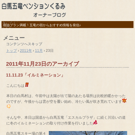
宿泊プラン満載！五竜の宿からおすすめ情報を発信♪
メニュー
コンテンツへスキップ
トップ
›
2011年
›
11月
›
23日
2011年11月23日
のアーカイブ
11.11.23「イルミネーション」
こんにちは
本日の白馬村は、午前中は太陽が出て陽のあたる場所は比較的暖かかった
のですが、午後からは雲が空を覆い始め、冷たい風が吹き荒れています
そんな中、本日は国道から白馬五竜「エスカルプラザ」に続く川沿いの道
に冬のイルミネーションの取り付け作業を行いました
白馬五竜スキー場の第４