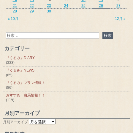
21
22
23
24
25
26
27
28
29
30
« 10月
12月 »
カテゴリー
『くるみ』DIARY
(333)
『くるみ』NEWS
(65)
『くるみ』プラン情報！
(86)
おすすめ！白馬情報！！
(119)
月別アーカイブ
月別アーカイブ