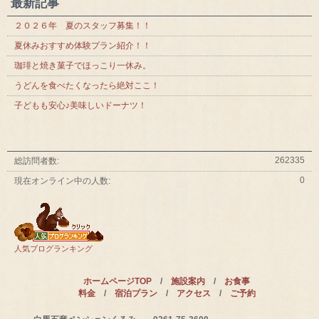
最新記事
２０２６年 夏のスタッフ募集！！
夏休みおすすめ体験プラン紹介！！
珈琲と焼き菓子でほっこり一休み。
うどんを食べたくなったら絶対ここ！
子どもも安心♪美味しいドーナツ！
262335
総訪問者数:
0
現在オンライン中の人数:
人気ブログランキング
ホームページTOP
/
施設案内
/
お食事
料金
/
宿泊プラン
/
アクセス
/
ご予約