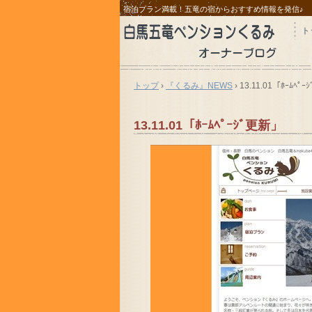
宿泊プラン満載！五竜の宿からおすすめ情報を発信♪
ト
トップ
›
『くるみ』NEWS
›
13.11.01「ﾎｰﾑﾍﾟ
13.11.01「ﾎｰﾑﾍﾟｰｼﾞ更新」