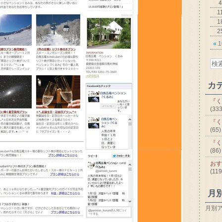
4
1
1
2
« 
カ
『く
(333
『く
(65)
『く
(86)
おす
(119
月
月別