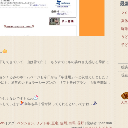
最
２０
夏休
珈琲
うど
子ど
～
下りてきていて、山は雪で白く、もうすでに冬の訪れさえ感じる季節に
総訪
現在
ョンくるみのホームページも今日から「冬使用」へと衣替えしましたよ
かにも、通常のレギュラーシーズンの「リフト券付プラン」も販売開始し
かしくないですもんね
人気
ンしています
今年も早く雪が降ってくれるといいですね～
WS
|
タグ :
ペンション
,
リフト券
,
五竜
,
信州
,
白馬
,
長野
|
投稿者 : pension
kurumi
|
コメントをどうぞ