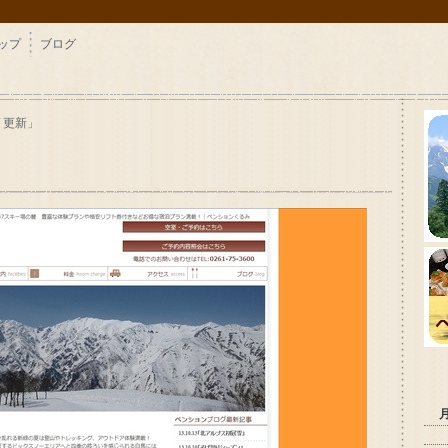
ップ
ブログ
ｰｼﾞ更新」