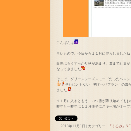
こんばんは
早いもので、今日から１１月に突入しましたね
白馬はもうすっかり秋が深まり、麓まで紅葉が
なってきました
そこで、グリーンシーズンモードだったペンシ
それにともない「初すべりプラン」のほ
ました
１１月に入るともう、いつ雪が降り始めてもお
昨年と一昨年は１１月後半にスキー場がオープ
2013年11月1日
|
カテゴリー :
『くるみ』NE