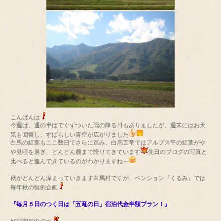
こんばんは
今週は、週の半ばでぐずついた雨の降る日もありましたが、週末にはお天
気も回復し、すばらしい青空が広がりました
白馬の紅葉もここ数日でさらに進み、白馬五竜ではアルプス平の紅葉がや
や見頃を過ぎ、どんどん麓まで降りてきています
先日のブログの写真と
比べると進んできているのがわかりますね～
秋がどんどん深まっていきます白馬村ですが、ペンション『くるみ』では
毎年秋の恒例企画
『毎月５日のつく日は「五竜の日」宿泊代金半額プラン！』