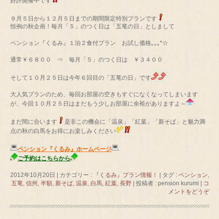
好評開催中です
９月５日から１２月５日までの期間限定特別プランです
恒例の秋企画！毎月「５」のつく日は「五竜の日」としまして
ペンション『くるみ』１泊２食付プラン お試し価格｡｡｡*☆
通常￥６８００ ⇒ 毎月「５」のつく日は ￥３４００
そして１０月２５日は今年６回目の「五竜の日」です
大人気プランのため、毎回お部屋の空きもすぐになくなってしまいます
が、今回１０月２５日はまだもう少しお部屋に余裕がありますよ～
まだ間に合います
是非この機会に「温泉」「紅葉」「新そば」と魅力満
点の秋の白馬をお得にお楽しみください
ペンション『くるみ』ホームページ
ご予約はこちらから
2012年10月20日
|
カテゴリー :
『くるみ』プラン情報！
|
タグ :
ペンション
,
五竜
,
信州
,
半額
,
新そば
,
温泉
,
白馬
,
紅葉
,
長野
|
投稿者 : pension kurumi
|
コ
メントをどうぞ