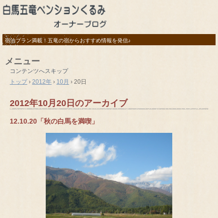
宿泊プラン満載！五竜の宿からおすすめ情報を発信♪
メニュー
コンテンツへスキップ
トップ
›
2012年
›
10月
›
20日
2012年10月20日
のアーカイブ
12.10.20「秋の白馬を満喫」