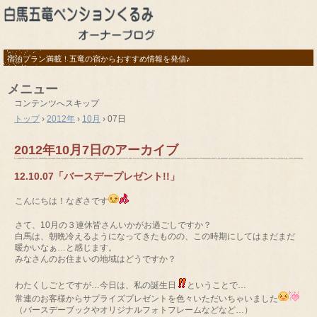
宿泊プラン満載！五竜の宿からおすすめ情報を発信♪
メニュー
コンテンツへスキップ
トップ
›
2012年
›
10月
›
07日
2012年10月7日
のアーカイブ
12.10.07「バースデープレゼント!!」
こんにちは！なぎさです
さて、10月の３連休皆さんいかがお過ごしですか？
白馬は、朝晩冷えるようになってきたものの、この時期にしてはまだまだ
暖かいなぁ…と感じます。
みなさんのお住まいの地域はどうですか？
わたくしごとですが…今日は、私の誕生日
ということで…
常連のお客様からサプライズプレゼントを色々いただいちゃいました
（バースデーブックやオリジナルフォトフレームなどなど…）