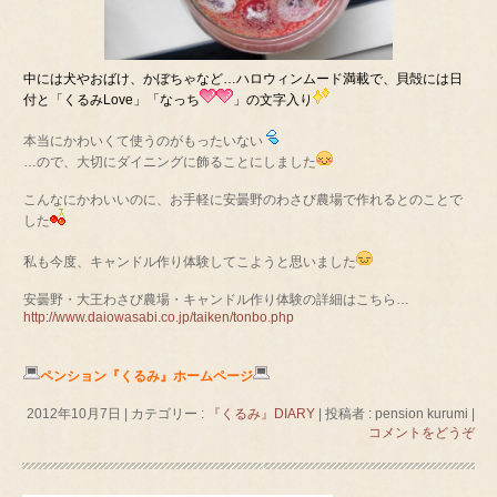
中には犬やおばけ、かぼちゃなど…ハロウィンムード満載で、貝殻には日
付と「くるみLove」「なっち
」の文字入り
本当にかわいくて使うのがもったいない
…ので、大切にダイニングに飾ることにしました
こんなにかわいいのに、お手軽に安曇野のわさび農場で作れるとのことで
した
私も今度、キャンドル作り体験してこようと思いました
安曇野・大王わさび農場・キャンドル作り体験の詳細はこちら…
http://www.daiowasabi.co.jp/taiken/tonbo.php
ペンション『くるみ』ホームページ
2012年10月7日
|
カテゴリー :
『くるみ』DIARY
|
投稿者 : pension kurumi
|
コメントをどうぞ