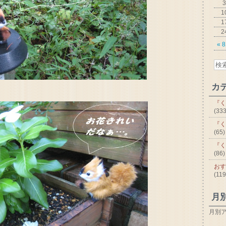
3
1
1
2
« 
カ
『く
(333
『く
(65)
『く
(86)
おす
(119
月
月別