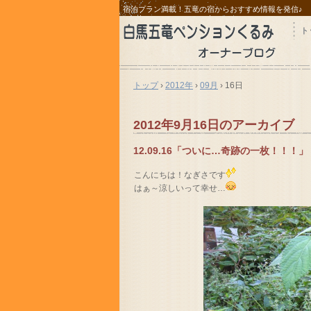
宿泊プラン満載！五竜の宿からおすすめ情報を発信♪
ト
トップ
›
2012年
›
09月
›
16日
2012年9月16日
のアーカイブ
12.09.16「ついに…奇跡の一枚！！！」
こんにちは！なぎさです
はぁ～涼しいって幸せ…