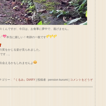
スくんですが、今日は、お食事に夢中で、逃げません。
.ﾟ
本当に嬉しい！奇跡の一枚です
の実をかじる姿が見られました。
けです…。
出会えるかもしれませんよ
テゴリー :
『くるみ』DIARY
|
投稿者 : pension kurumi
|
コメントをどうぞ