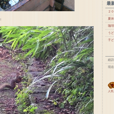
最
２０
夏休
！
珈琲
うど
子ど
総訪
現在
人気