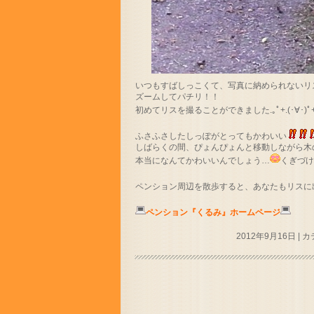
いつもすばしっこくて、写真に納められないリ
ズームしてパチリ！！
初めてリスを撮ることができました.｡ﾟ+.(･∀･)ﾟ+
ふさふさしたしっぽがとってもかわいい
しばらくの間、ぴょんぴょんと移動しながら木
本当になんてかわいいんでしょう…
くぎづ
ペンション周辺を散歩すると、あなたもリスに
ペンション『くるみ』ホームページ
2012年9月16日
|
カ