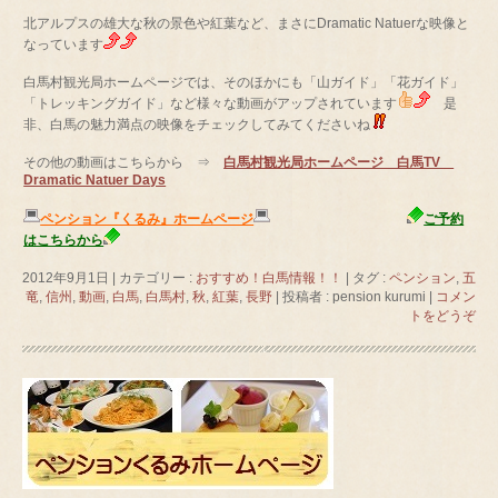
北アルプスの雄大な秋の景色や紅葉など、まさにDramatic Natuerな映像と
なっています
白馬村観光局ホームページでは、そのほかにも「山ガイド」「花ガイド」
「トレッキングガイド」など様々な動画がアップされています
是
非、白馬の魅力満点の映像をチェックしてみてくださいね
その他の動画はこちらから ⇒
白馬村観光局ホームページ 白馬TV
Dramatic Natuer Days
ペンション『くるみ』ホームページ
ご予約
はこちらから
2012年9月1日
|
カテゴリー :
おすすめ！白馬情報！！
|
タグ :
ペンション
,
五
竜
,
信州
,
動画
,
白馬
,
白馬村
,
秋
,
紅葉
,
長野
|
投稿者 : pension kurumi
|
コメン
トをどうぞ