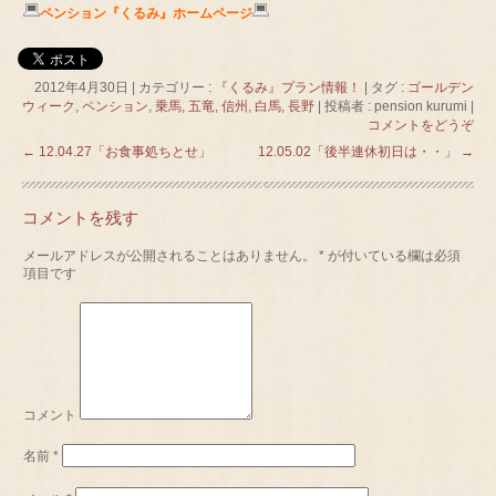
ペンション『くるみ』ホームページ
2012年4月30日
|
カテゴリー :
『くるみ』プラン情報！
|
タグ :
ゴールデン
ウィーク
,
ペンション
,
乗馬
,
五竜
,
信州
,
白馬
,
長野
|
投稿者 : pension kurumi
|
コメントをどうぞ
←
12.04.27「お食事処ちとせ」
12.05.02「後半連休初日は・・」
→
コメントを残す
メールアドレスが公開されることはありません。
*
が付いている欄は必須
項目です
コメント
名前
*