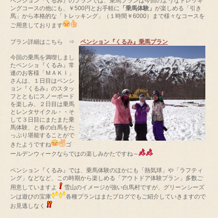
ペンション『くるみ』のプランでは、乗馬プランは今回のようなトレッキ
ングコースの他にも、￥500円とお手軽に
「乗馬体験」
が楽しめる「引き
馬」から本格的な「トレッキング」（１時間￥6000）まで様々なコースを
ご用意しております
プラン詳細はこちら ⇒
ペンション『くるみ』乗馬プラン
今回の乗馬を満喫しまし
たペンショ『くるみ』常
連のお客様「ＭＡＫＩ」
さんは、１日目はペンシ
ョン『くるみ』のスタッ
フとともにスノーボード
を楽しみ、２日目は乗馬
とレンタサイクル・・そ
して３日目にまたまた乗
馬体験、と春の白馬をた
っぷり堪能することがで
きたようですね
ゴ
ールデンウィークならではの楽しみかたですね～
ペンション『くるみ』では、乗馬体験のほかにも「熱気球」や「ラフティ
ング」などなど、この時期から楽しめる「アウトドア体験プラン」多数ご
用意していますよ
雪山のイメージが強い白馬村ですが、グリーンシーズ
ンは遊びの宝庫
各種プランはまたブログでもご紹介していきますので
お見逃しなく