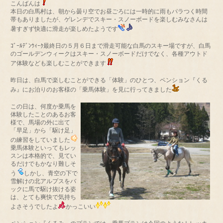
こんばんは
本日の白馬村は、朝から曇り空でお昼ごろには一時的に雨もパラつく時間
帯もありましたが、ゲレンデでスキー・スノーボードを楽しむみなさんは
暑すぎず快適に滑走が楽しめたようです
ｺﾞｰﾙﾃﾞﾝｳｨｰｸ最終日の５月６日まで滑走可能な白馬のスキー場ですが、白馬
のゴールデンウィークはスキー・スノーボードだけでなく、各種アウトド
ア体験なども楽しむことができます
昨日は、白馬で楽しむことができる「体験」のひとつ、ペンション『くる
み』にお泊りのお客様の「乗馬体験」を見に行ってきました
この日は、何度か乗馬を
体験したことのあるお客
様で、馬場の外に出て
「早足」から「駆け足」
の練習をしていました
乗馬体験といってもレッ
スンは本格的で、見てい
るだけでもかなり難しそ
う
しかし、青空の下で
雪解けの北アルプスをバ
ックに馬で駆け抜ける姿
は、とても爽快で気持ち
よさそうでしたよ
かっこいい