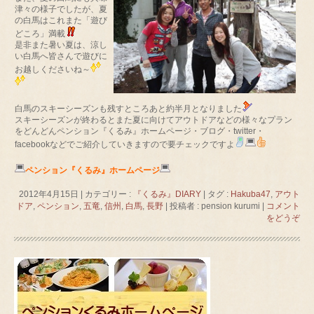
津々の様子でしたが、夏
の白馬はこれまた「遊び
どころ」満載
是非また暑い夏は、涼し
い白馬へ皆さんで遊びに
お越しくださいね～
白馬のスキーシーズンも残すところあと約半月となりました
スキーシーズンが終わるとまた夏に向けてアウトドアなどの様々なプラン
をどんどんペンション『くるみ』ホームページ・ブログ・twitter・
facebookなどでご紹介していきますので要チェックですよ
ペンション『くるみ』ホームページ
2012年4月15日
|
カテゴリー :
『くるみ』DIARY
|
タグ :
Hakuba47
,
アウト
ドア
,
ペンション
,
五竜
,
信州
,
白馬
,
長野
|
投稿者 : pension kurumi
|
コメント
をどうぞ