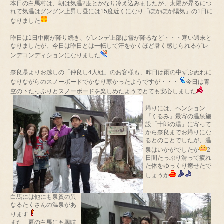
本日の白馬村は、朝は気温2度とかなり冷え込みましたが、太陽が昇るにつ
れて気温はグングン上昇し昼には15度近くになり「ぽかぽか陽気」の1日に
なりました
昨日は1日中雨が降り続き、ゲレンデ上部は雪が降るなど・・・寒い週末と
なりましたが、今日は昨日とは一転して汗をかくほど暑く感じられるゲレ
ンデコンディションになりました
奈良県よりお越しの「仲良し4人組」のお客様も、昨日は雨の中ずぶぬれに
なりながらのスノーボードでかなり寒かったようですが・・・
今日は青
空の下たっぷりとスノーボードを楽しめたようでとても安心しました
帰りには、ペンション
『くるみ』最寄の温泉施
設「十郎の湯」に寄って
から奈良までお帰りにな
るとのことでしたが、温
泉はいかがでしたか
2
日間たっぷり滑って疲れ
た体をゆっくり癒せたで
しょうか
白馬には他にも泉質の異
なるたくさんの温泉があ
ります
また、夏の白馬にも興味