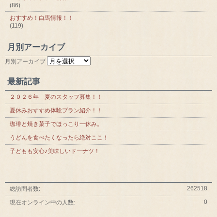
(86)
おすすめ！白馬情報！！
(119)
月別アーカイブ
月別アーカイブ
最新記事
２０２６年 夏のスタッフ募集！！
夏休みおすすめ体験プラン紹介！！
珈琲と焼き菓子でほっこり一休み。
うどんを食べたくなったら絶対ここ！
子どもも安心♪美味しいドーナツ！
262518
総訪問者数:
0
現在オンライン中の人数: