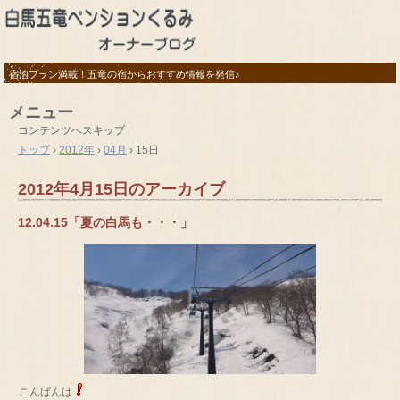
宿泊プラン満載！五竜の宿からおすすめ情報を発信♪
メニュー
コンテンツへスキップ
トップ
›
2012年
›
04月
›
15日
2012年4月15日
のアーカイブ
12.04.15「夏の白馬も・・・」
こんばんは