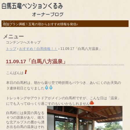
宿泊プラン満載！五竜の宿からおすすめ情報を発信♪
メニュー
コンテンツへスキップ
トップ
›
おすすめ！白馬情報！！
›
11.09.17「白馬八方温泉」
11.09.17「白馬八方温泉」
こんばんは
本日の白馬村は、朝から曇り空で時折雨もパラつき、あいにくのお天気の
３連休初日となりました
トレッキングやアウトドアがメインの白馬村ですが、こんな日は「温泉」
にでも入ってゆっくり過ごすのもいいかもしれません
白馬村には泉質の異なる
４つの源泉があり、雄大
な北アルプスの麓から湧
き出る白馬の温泉はそれ