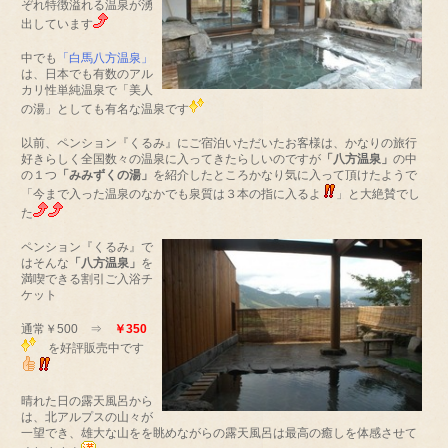
ぞれ特徴溢れる温泉が湧
出しています
中でも
「白馬八方温泉」
は、日本でも有数のアル
カリ性単純温泉で「美人
の湯」としても有名な温泉です
以前、ペンション『くるみ』にご宿泊いただいたお客様は、かなりの旅行
好きらしく全国数々の温泉に入ってきたらしいのですが
「八方温泉」
の中
の１つ
「みみずくの湯」
を紹介したところかなり気に入って
頂けたようで
「今まで入った温泉のなかでも泉質は３本の指に入るよ
」と大絶賛でし
た
ペンション『くるみ』で
はそんな
「八方温泉」
を
満喫できる割引ご入浴チ
ケット
通常￥500 ⇒
￥350
を好評販売中です
晴れた日の露天風呂から
は、北アルプスの山々が
一望でき、雄大な山をを眺めながらの露天風呂は最高の癒しを体感させて