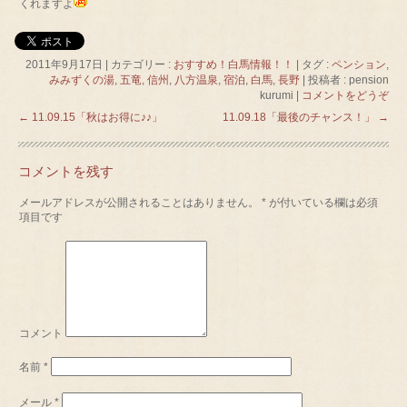
くれますよ
2011年9月17日
|
カテゴリー :
おすすめ！白馬情報！！
|
タグ :
ペンション
,
みみずくの湯
,
五竜
,
信州
,
八方温泉
,
宿泊
,
白馬
,
長野
|
投稿者 : pension
kurumi
|
コメントをどうぞ
←
11.09.15「秋はお得に♪♪」
11.09.18「最後のチャンス！」
→
コメントを残す
メールアドレスが公開されることはありません。
*
が付いている欄は必須
項目です
コメント
名前
*
メール
*