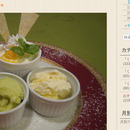
5
」☆
1
1
2
« 
カ
『く
(333
『く
(65)
『く
(86)
おす
(119
月
月別