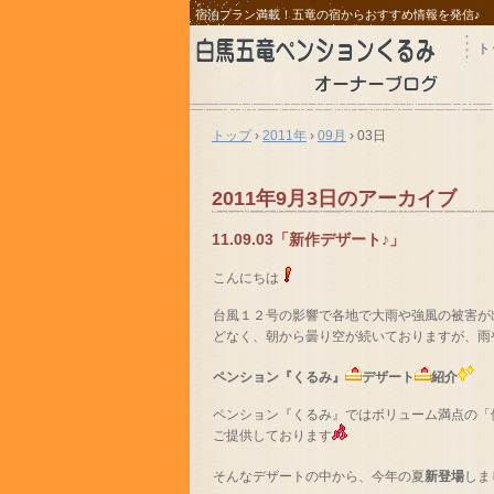
宿泊プラン満載！五竜の宿からおすすめ情報を発信♪
ト
トップ
›
2011年
›
09月
›
03日
2011年9月3日
のアーカイブ
11.09.03「新作デザート♪」
こんにちは
台風１２号の影響で各地で大雨や強風の被害が
どなく、朝から曇り空が続いておりますが、雨
ペンション『くるみ』
デザート
紹介
ペンション『くるみ』ではボリューム満点の「
ご提供しております
そんなデザートの中から、今年の夏
新登場
しま