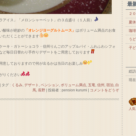
最
２０
ラアイス」「メロンシャーベット」の３点盛り（１人前）
夏休
い酸味が絶妙の
「オレンジヨーグルトムース」
はボリューム満点のお食
珈琲
いただくことができます
うど
ケーキ・ガトーショコラ・信州りんごのアップルパイ・ふわふわシフォ
子ど
など毎日日替わり手作りデザートをご用意しております
用意しておりますので何が出るかは当日のお楽しみ
総訪
がりください
現在
|
タグ :
くるみ
,
デザート
,
ペンション
,
ボリューム満点
,
五竜
,
信州
,
宿泊
,
白
馬
,
長野
|
投稿者 : pension kurumi
|
コメントをどうぞ
人気