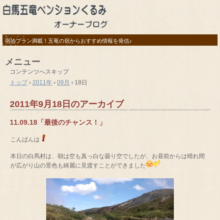
宿泊プラン満載！五竜の宿からおすすめ情報を発信♪
メニュー
コンテンツへスキップ
トップ
›
2011年
›
09月
›
18日
2011年9月18日
のアーカイブ
11.09.18「最後のチャンス！」
こんばんは
本日の白馬村は、朝は空も真っ白な曇り空でしたが、お昼前からは晴れ間
が広がり山の景色も綺麗に見渡すことができました