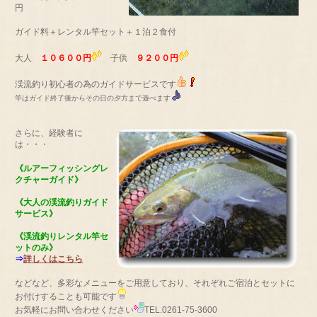
円
ガイド料＋レンタル竿セット＋１泊２食付
大人
１０６００円
子供
９２００円
渓流釣り初心者の為のガイドサービスです
竿はガイド終了後からその日の夕方まで遊べます
さらに、経験者に
は・・・
《ルアーフィッシングレ
クチャーガイド》
《大人の渓流釣りガイド
サービス》
《渓流釣りレンタル竿セ
ットのみ》
⇒
詳しくはこちら
などなど、多彩なメニューをご用意しており、それぞれご宿泊とセットに
お付けすることも可能です
お気軽にお問い合わせください
TEL.0261-75-3600