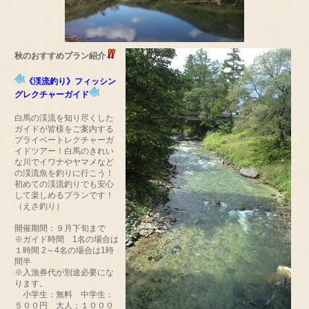
秋のおすすめプラン紹介
《渓流釣り》フィッシン
グレクチャーガイド
白馬の渓流を知り尽くした
ガイドが皆様をご案内する
プライベートレクチャーガ
イドツアー！白馬のきれい
な川でイワナやヤマメなど
の渓流魚を釣りに行こう！
初めての渓流釣りでも安心
して楽しめるプランです！
（えさ釣り）
開催期間：９月下旬まで
※ガイド時間 1名の場合は
１時間 2～4名の場合は1時
間半
※入漁券代が別途必要にな
ります。
小学生：無料 中学生：
５００円 大人：１０００