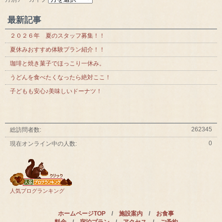
最新記事
２０２６年 夏のスタッフ募集！！
夏休みおすすめ体験プラン紹介！！
珈琲と焼き菓子でほっこり一休み。
うどんを食べたくなったら絶対ここ！
子どもも安心♪美味しいドーナツ！
262345
総訪問者数:
0
現在オンライン中の人数:
人気ブログランキング
ホームページTOP
/
施設案内
/
お食事