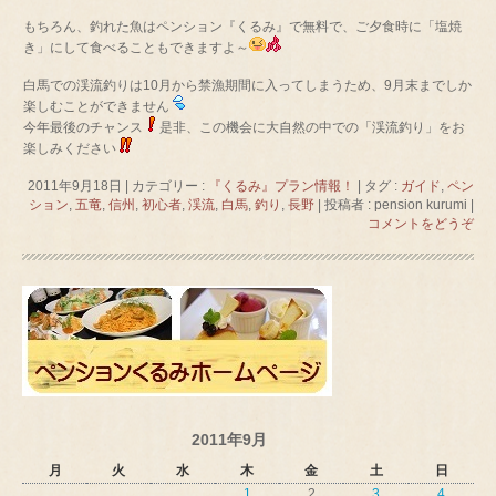
もちろん、釣れた魚はペンション『くるみ』で無料で、ご夕食時に「塩焼
き」にして食べることもできますよ～
白馬での渓流釣りは10月から禁漁期間に入ってしまうため、9月末までしか
楽しむことができません
今年最後のチャンス
是非、この機会に大自然の中での「渓流釣り」をお
楽しみください
2011年9月18日
|
カテゴリー :
『くるみ』プラン情報！
|
タグ :
ガイド
,
ペン
ション
,
五竜
,
信州
,
初心者
,
渓流
,
白馬
,
釣り
,
長野
|
投稿者 : pension kurumi
|
コメントをどうぞ
2011年9月
月
火
水
木
金
土
日
1
2
3
4