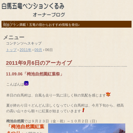
宿泊プラン満載！五竜の宿からおすすめ情報を発信♪
メニュー
コンテンツへスキップ
トップ
›
2011年
›
09月
›
06日
2011年9月6日
のアーカイブ
11.09.06「栂池自然園紅葉祭」
こんばんは
本日の白馬村は、台風も去り一気に涼しく秋の気配を感じます
夏が終わり日々どんどん涼しくなっていく白馬村は、今月下旬から、標高
の高い山々から順々に紅葉が始まっていきます
栂池自然園
では９月２３日（金・祝）～１０月２日（日）
「
栂池自然園紅葉