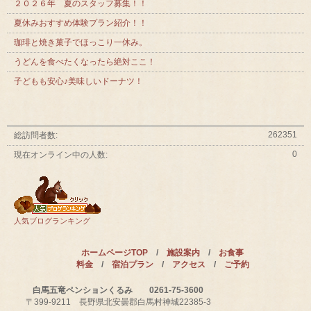
２０２６年 夏のスタッフ募集！！
夏休みおすすめ体験プラン紹介！！
珈琲と焼き菓子でほっこり一休み。
うどんを食べたくなったら絶対ここ！
子どもも安心♪美味しいドーナツ！
262351
総訪問者数:
0
現在オンライン中の人数:
人気ブログランキング
ホームページTOP
/
施設案内
/
お食事
料金
/
宿泊プラン
/
アクセス
/
ご予約
白馬五竜ペンションくるみ 0261-75-3600
〒399-9211 長野県北安曇郡白馬村神城22385-3