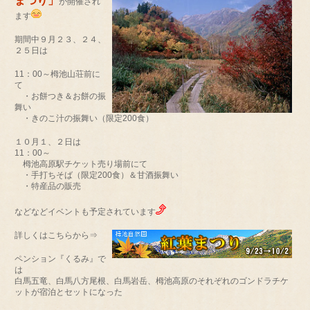
まつり
」
が開催され
ます
期間中９月２３、２４、
２５日は
11：00～栂池山荘前に
て
・お餅つき＆お餅の振
舞い
・きのこ汁の振舞い（限定200食）
１０月１、２日は
11：00～
栂池高原駅チケット売り場前にて
・手打ちそば（限定200食）＆甘酒振舞い
・特産品の販売
などなどイベントも予定されています
詳しくはこちらから⇒
ペンション『くるみ』で
は
白馬五竜、白馬八方尾根、白馬岩岳、栂池高原のそれぞれのゴンドラチケ
ットが宿泊とセットになった