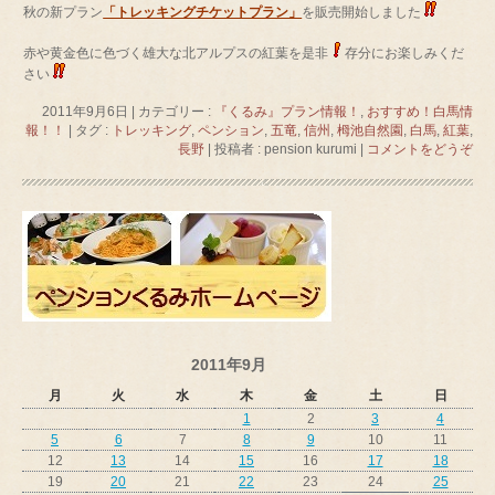
秋の新プラン
「トレッキングチケットプラン」
を販売開始しました
赤や黄金色に色づく雄大な北アルプスの紅葉を是非
存分にお楽しみくだ
さい
2011年9月6日
|
カテゴリー :
『くるみ』プラン情報！
,
おすすめ！白馬情
報！！
|
タグ :
トレッキング
,
ペンション
,
五竜
,
信州
,
栂池自然園
,
白馬
,
紅葉
,
長野
|
投稿者 : pension kurumi
|
コメントをどうぞ
2011年9月
月
火
水
木
金
土
日
1
2
3
4
5
6
7
8
9
10
11
12
13
14
15
16
17
18
19
20
21
22
23
24
25