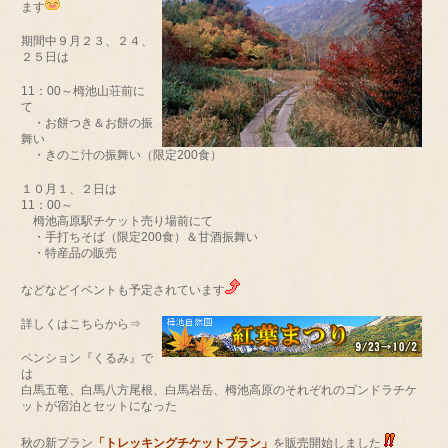
ます
期間中９月２３、２４、
２５日は
11：00～栂池山荘前に
て
・お餅つき＆お餅の振
舞い
・きのこ汁の振舞い（限定200食）
１０月１、２日は
11：00～
栂池高原駅チケット売り場前にて
・手打ちそば（限定200食）＆甘酒振舞い
・特産品の販売
などなどイベントも予定されています
詳しくはこちらから⇒
ペンション『くるみ』で
は
白馬五竜、白馬八方尾根、白馬岩岳、栂池高原のそれぞれのゴンドラチケ
ットが宿泊とセットになった
秋の新プラン
「トレッキングチケットプラン」
を販売開始しました