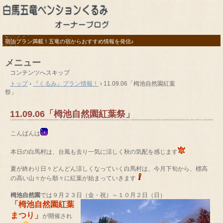
宿泊プラン満載！五竜の宿からおすすめ情報を発信♪
メニュー
コンテンツへスキップ
トップ
›
『くるみ』プラン情報！
›
11.09.06「栂池自然園紅葉
祭」
11.09.06「栂池自然園紅葉祭」
こんばんは
本日の白馬村は、台風も去り一気に涼しく秋の気配を感じます
夏が終わり日々どんどん涼しくなっていく白馬村は、今月下旬から、標高
の高い山々から順々に紅葉が始まっていきます
栂池自然園
では９月２３日（金・祝）～１０月２日（日）
「
栂池自然園紅葉
まつり
」
が開催され