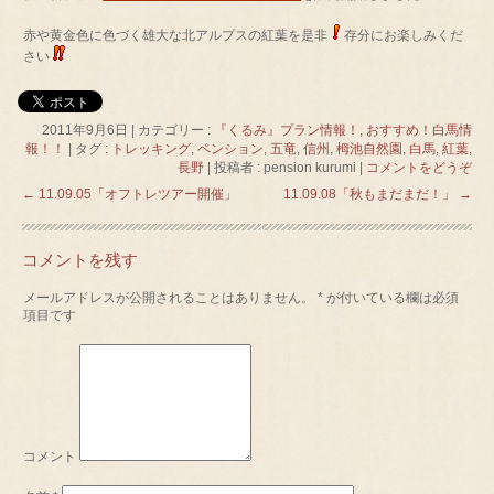
赤や黄金色に色づく雄大な北アルプスの紅葉を是非
存分にお楽しみくだ
さい
2011年9月6日
|
カテゴリー :
『くるみ』プラン情報！
,
おすすめ！白馬情
報！！
|
タグ :
トレッキング
,
ペンション
,
五竜
,
信州
,
栂池自然園
,
白馬
,
紅葉
,
長野
|
投稿者 : pension kurumi
|
コメントをどうぞ
←
11.09.05「オフトレツアー開催」
11.09.08「秋もまだまだ！」
→
コメントを残す
メールアドレスが公開されることはありません。
*
が付いている欄は必須
項目です
コメント