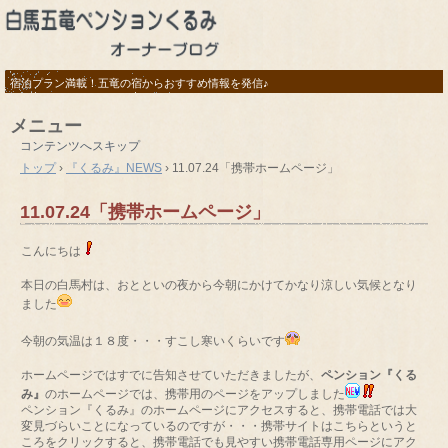
宿泊プラン満載！五竜の宿からおすすめ情報を発信♪
メニュー
コンテンツへスキップ
トップ
›
『くるみ』NEWS
›
11.07.24「携帯ホームページ」
11.07.24「携帯ホームページ」
こんにちは
本日の白馬村は、おとといの夜から今朝にかけてかなり涼しい気候となり
ました
今朝の気温は１８度・・・すこし寒いくらいです
ホームページではすでに告知させていただきましたが、
ペンション『くる
み』
のホームページでは、携帯用のページをアップしました
ペンション『くるみ』のホームページにアクセスすると、携帯電話では大
変見づらいことになっているのですが・・・携帯サイトはこちらというと
ころをクリックすると、携帯電話でも見やすい携帯電話専用ページにアク