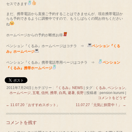
セスできます
まだ、携帯電話から直接ご予約することはできませんが、現在携帯電話か
らも予約できるように調整中ですので、もうしばらくの間お待ちください
ね
ホームページからの予約が断然お得
ペンション『くるみ』ホームページはコチラ ⇒
ペンション『くる
み』ホームページ
ペンション『くるみ』携帯電話専用ページはコチラ ⇒
ペンション
『くるみ』携帯ホームページ
2011年7月24日
|
カテゴリー :
『くるみ』NEWS
|
タグ :
くるみ
,
ペンション
,
ホームページ
,
五竜
,
信州
,
携帯
,
白馬
,
避暑
,
長野
|
投稿者 : pension kurumi
|
コメントをどうぞ
←
11.07.20「おすすめスポット」
11.07.27「元気に飼育中！」
→
コメントを残す