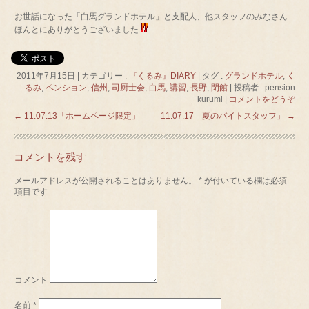
お世話になった「白馬グランドホテル」と支配人、他スタッフのみなさん
ほんとにありがとうございました
2011年7月15日
|
カテゴリー :
『くるみ』DIARY
|
タグ :
グランドホテル
,
く
るみ
,
ペンション
,
信州
,
司厨士会
,
白馬
,
講習
,
長野
,
閉館
|
投稿者 : pension
kurumi
|
コメントをどうぞ
←
11.07.13「ホームページ限定」
11.07.17「夏のバイトスタッフ」
→
コメントを残す
メールアドレスが公開されることはありません。
*
が付いている欄は必須
項目です
コメント
名前
*