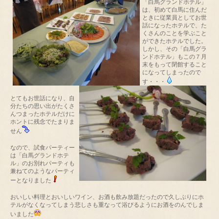
「白馬グランドホテル」
は、初めて白馬に住んだ
ときに従業員としてお世
話になったホテルで、た
くさんのことを学ぶこと
ができたホテルでした。
しかし、その「白馬グラ
ンドホテル」もこの７月
末をもって閉館すること
になってしまったので
す・・・
とてもお世話になり、自
分たちの思い出がたくさ
んつまったホテルだけに
ホントに残念でたまりま
せん
なので、試食パーティー
は「白馬グランドホテ
ル」のお別れパーティも
兼ねてのようなパーティ
ーとなりました
おいしい料理とおいしいワイン、お酒も飲み放題だったので久しぶりにホ
テルがなくなってしまう悲しさも重なって浴びるようにお酒をのんでしま
いました