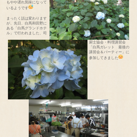
もやや遅れ気味になって
いるようです
まったく話は変わります
が、先日、白馬和田野に
ある「白馬グランドホテ
ル」で行われました、司
厨士協会・料理講習会
「白馬ガレット 最後の
講習会＆パーティー」に
参加してきました