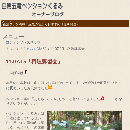
宿泊プラン満載！五竜の宿からおすすめ情報を発信♪
メニュー
コンテンツへスキップ
トップ
›
『くるみ』DIARY
›
11.07.15「料理講習会」
11.07.15「料理講習会」
こんばんは
本日の白馬村は、山には少し雲がかかっていましたが空は一面青空でまさ
に
夏
といったお天気でした
ペンション裏の「あじさい」の花もやっと色づいてきました
・・・かな
り遅いですが。。。
ペンション『くるみ』は
日陰に建っているせい
か、日中でも建物内は涼
しく「あじさい」の成長