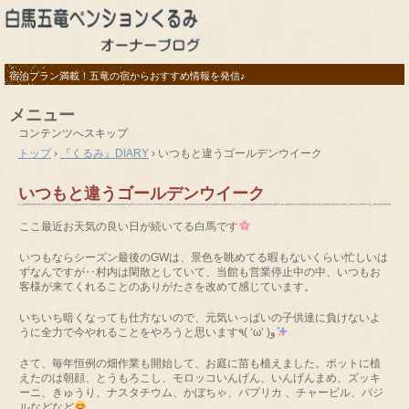
宿泊プラン満載！五竜の宿からおすすめ情報を発信♪
メニュー
コンテンツへスキップ
トップ
›
『くるみ』DIARY
›
いつもと違うゴールデンウイーク
いつもと違うゴールデンウイーク
ここ最近お天気の良い日が続いてる白馬です
いつもならシーズン最後のGWは、景色を眺めてる暇もないくらい忙しいは
ずなんですが‥村内は閑散としていて、当館も営業停止中の中、いつもお
客様が来てくれることのありがたさを改めて感じています。
いちいち暗くなっても仕方ないので、元気いっぱいの子供達に負けないよ
うに全力で今やれることをやろうと思います٩( ‘ω’ )و
さて、毎年恒例の畑作業も開始して、お庭に苗も植えました。ポットに植
えたのは朝顔、とうもろこし、モロッコいんげん、いんげんまめ、ズッキ
ーニ、きゅうり、ナスタチウム、かぼちゃ、パプリカ 、チャービル、バジ
ルなどなど