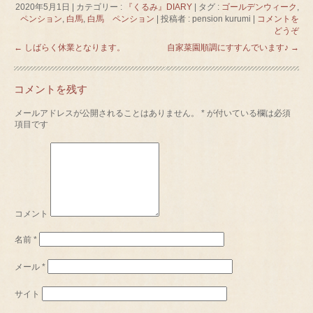
2020年5月1日
|
カテゴリー :
『くるみ』DIARY
|
タグ :
ゴールデンウィーク
,
ペンション
,
白馬
,
白馬 ペンション
|
投稿者 : pension kurumi
|
コメントを
どうぞ
←
しばらく休業となります。
自家菜園順調にすすんでいます♪
→
コメントを残す
メールアドレスが公開されることはありません。
*
が付いている欄は必須
項目です
コメント
名前
*
メール
*
サイト