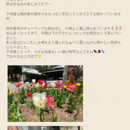
芽が出るのが楽しみです
子供達も畑作業や苗作りをせっせと手伝ってくれてとても助かっています
🧤
赤白黄色のチューリップも顔を出し、心地よく風に揺られています
虫も多くなってきて、今朝は下の子がだんごむしのお世話をして喜んでい
ました。
私も昔はだんごむしを捕まえて遊んだなぁ〜と思いながら懐かしい気持ち
になりました。
子供達にとって、小さな虫達もいい遊び相手なんですね
では今日はこの辺で