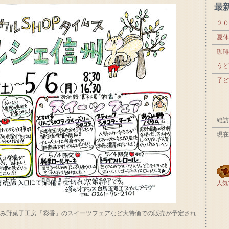
最
２０
夏休
珈琲
うど
子ど
総訪
現在
人気
ずみ野菓子工房「彩香」のスイーツフェアなど大特価での販売が予定され