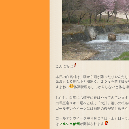
こんにちは
本日の白馬村は、朝から雨が降ったりやんだり
気温も１０度以下と肌寒く、２０度を超す暖か
すよね～
体調管理もしっかりしないと体を
しかし、白馬にも確実に春はやってきています
白馬五竜スキー場へと続く「犬川」沿いの桜も
ゴールデンウイークには満開の桜が楽しめそう
ゴールデンウイーク中４月２７日（土）日～５
は
マルシェ信州
が開催されます