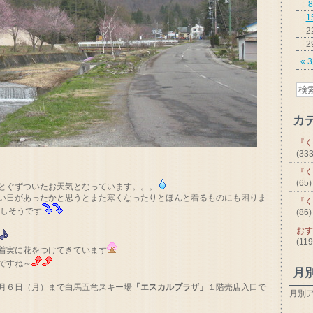
8
1
2
2
« 
カ
『く
(333
『く
(65)
とぐずついたお天気となっています。。。
い日があったかと思うとまた寒くなったりとほんと着るものにも困りま
『く
壊しそうです
(86)
おす
(119
着実に花をつけてきています
ですね～
月
月６日（月）まで白馬五竜スキー場
「エスカルプラザ」
１階売店入口で
月別