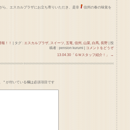
がら、エスカルプラザにお立ち寄りいただき、是非
信州の春の味覚を
情報！！
|
タグ :
エスカルプラザ
,
スイーツ
,
五竜
,
信州
,
山菜
,
白馬
,
長野
|
投
稿者 : pension kurumi
|
コメントをどうぞ
13.04.30「ＧＷスタッフ紹介！」
→
。
*
が付いている欄は必須項目です