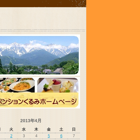
2013年4月
月
火
水
木
金
土
日
2
3
4
5
6
7