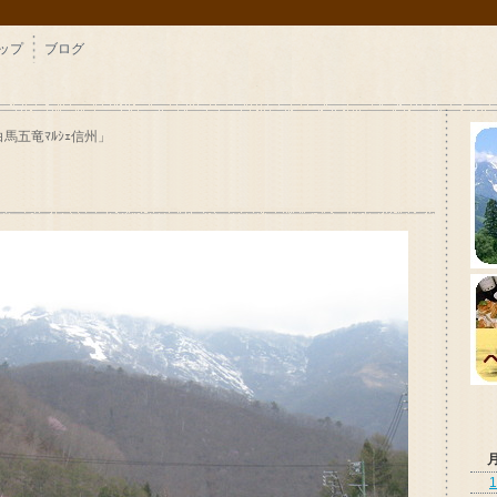
ップ
ブログ
「白馬五竜ﾏﾙｼｪ信州」
1