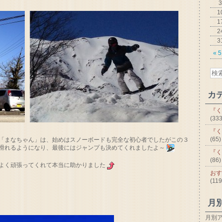
3
1
1
2
3
« 
カ
『く
(333
『く
(65)
「まなちゃん」は、始めはスノーボードも完全な初心者でしたがこの３
滑れるようになり、最後にはジャンプも決めてくれましたよ～
『く
(86)
よく頑張ってくれて本当に助かりました
おす
(119
月
月別