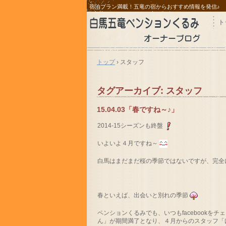
宿泊プラン満載！五竜の宿からおすすめ情報を発信♪
ト
トップ
›
スタッフ
タグアーカイブ:
スタッフ
15.04.03「春ですね～♪」
2014-15シーズンも終盤
いよいよ４月ですね～
白馬はまだまだ桜の季節ではないですが、完全
春といえば、出会いと別れの季節
ペンションくるみでも、いつもfacebook
ん」が期間満了となり、４月からのスタッフ「