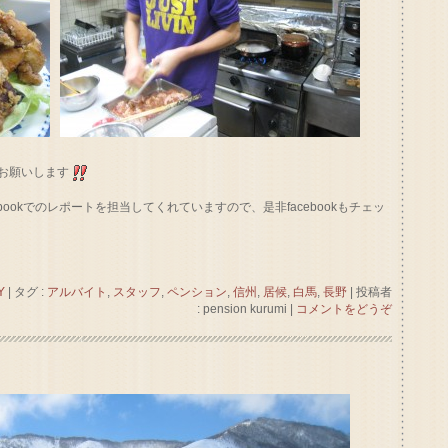
お願いします
ookでのレポートを担当してくれていますので、是非facebookもチェッ
Y
|
タグ :
アルバイト
,
スタッフ
,
ペンション
,
信州
,
居候
,
白馬
,
長野
|
投稿者
: pension kurumi
|
コメントをどうぞ