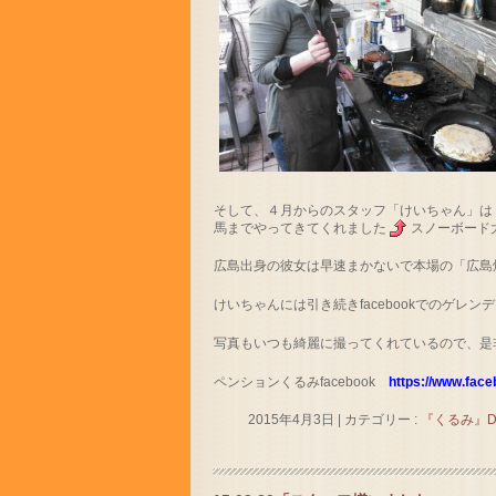
そして、４月からのスタッフ「けいちゃん」は
馬までやってきてくれました
スノーボード
広島出身の彼女は早速まかないで本場の「広島
けいちゃんには引き続きfacebookでのゲレ
写真もいつも綺麗に撮ってくれているので、是
ペンションくるみfacebook
https://www.fac
2015年4月3日
|
カテゴリー :
『くるみ』DI