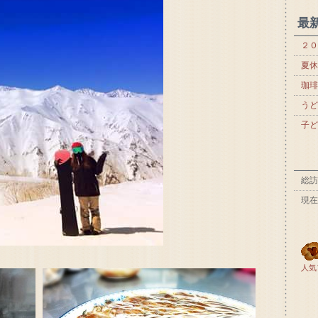
最
２０
夏休
珈琲
うど
子ど
総訪
現在
人気