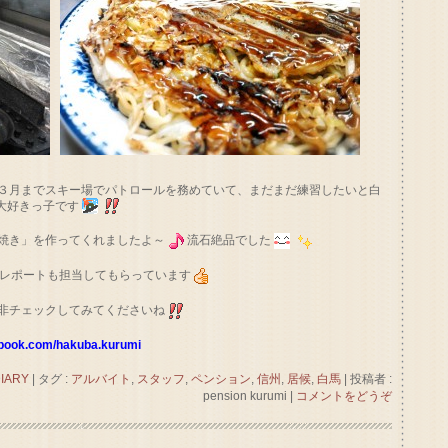
３月までスキー場でパトロールを務めていて、まだまだ練習したいと白
大好きっ子です
焼き」を作ってくれましたよ～
流石絶品でした
ンデレポートも担当してもらっています
非チェックしてみてくださいね
ebook.com/hakuba.kurumi
ARY
|
タグ :
アルバイト
,
スタッフ
,
ペンション
,
信州
,
居候
,
白馬
|
投稿者 :
pension kurumi
|
コメントをどうぞ