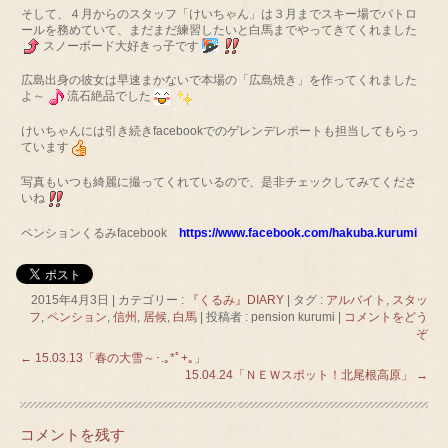
そして、４月からのスタッフ「けいちゃん」は３月までスキー場でパトロ
ールを務めていて、まだまだ練習したいと白馬までやってきてくれました
スノーボード大好きっ子です
広島出身の彼女は早速まかないで本場の「広島焼き」を作ってくれました
よ～
流石絶品でした
けいちゃんには引き続きfacebookでのゲレンデレポートも担当してもらっ
ています
写真もいつも綺麗に撮ってくれているので、是非チェックしてみてくださ
いね
ペンションくるみfacebook
https://www.facebook.com/hakuba.kurumi
2015年4月3日
|
カテゴリー :
『くるみ』DIARY
|
タグ :
アルバイト
,
スタッ
フ
,
ペンション
,
信州
,
居候
,
白馬
|
投稿者 : pension kurumi
|
コメントをどう
ぞ
←
15.03.13「春の大雪～･.｡*ﾟ+｡」
15.04.24「ＮＥＷスポット！北尾根高原」
→
コメントを残す