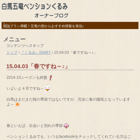
宿泊プラン満載！五竜の宿からおすすめ情報を発信♪
メニュー
コンテンツへスキップ
トップ
›
『くるみ』DIARY
›
15.04.03「春ですね～♪」
15.04.03「春ですね～♪」
2014-15シーズンも終盤
いよいよ４月ですね～
白馬はまだまだ桜の季節ではないですが、完全に春の陽気となっています
よ～
春といえば、出会いと別れの季節
ペンションくるみでも、いつもfacebookをチェックしてくれている方はご