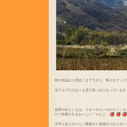
朝の気温は０度近くまで下がり、寒さがグッと
北アルプスの山々も雪で真っ白になっています
長野の冬といえば、スキーやスノボのウインタ
けて収穫されるおいしい「りんご」
今年も友人のりんご農家から直接仕入れたおい