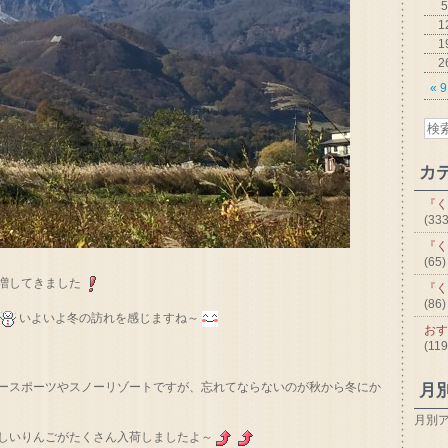
5
1
1
2
« 
カ
『く
(333
『く
(65)
増してきました
『く
(86)
いよいよ冬の訪れを感じますね～
おす
(119
ースポーツやスノーリゾートですが、忘れてならないのが秋から冬にか
月
月別
しいりんごがたくさん入荷しましたよ～