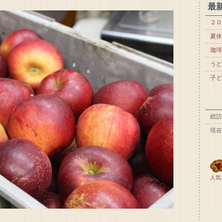
最
２０
夏休
珈琲
うど
子ど
総訪
現在
人気