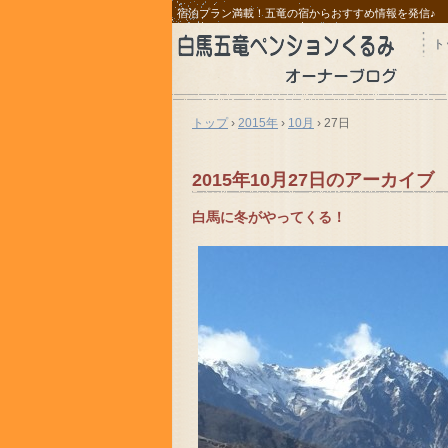
宿泊プラン満載！五竜の宿からおすすめ情報を発信♪
ト
トップ
›
2015年
›
10月
›
27日
2015年10月27日
のアーカイブ
白馬に冬がやってくる！