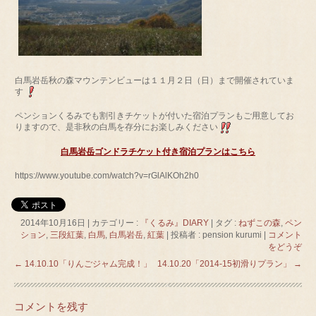
白馬岩岳秋の森マウンテンビューは１１月２日（日）まで開催されていま
す
ペンションくるみでも割引きチケットが付いた宿泊プランもご用意してお
りますので、是非秋の白馬を存分にお楽しみください
白馬岩岳ゴンドラチケット付き宿泊プランはこちら
https://www.youtube.com/watch?v=rGlAlKOh2h0
2014年10月16日
|
カテゴリー :
『くるみ』DIARY
|
タグ :
ねずこの森
,
ペン
ション
,
三段紅葉
,
白馬
,
白馬岩岳
,
紅葉
|
投稿者 : pension kurumi
|
コメント
をどうぞ
←
14.10.10「りんごジャム完成！」
14.10.20「2014-15初滑りプラン」
→
コメントを残す