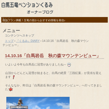
宿泊プラン満載！五竜の宿からおすすめ情報を発信♪
メニュー
コンテンツへスキップ
トップ
›
『くるみ』DIARY
›
14.10.16「白馬岩岳 秋の森マウン
テンビュー」
14.10.16「白馬岩岳 秋の森マウンテンビュー」
いよいよ今年も白馬岳に冠雪がありましたね～
山頂からどんどん冠雪が始まると、白馬の絶景「三段紅葉」が見頃を迎え
ます
そんななか、昨日は「白馬岩岳 秋の森マウンテンビュー」へ行ってきまし
た