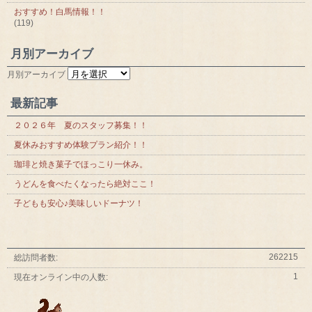
おすすめ！白馬情報！！
(119)
月別アーカイブ
月別アーカイブ
最新記事
２０２６年 夏のスタッフ募集！！
夏休みおすすめ体験プラン紹介！！
珈琲と焼き菓子でほっこり一休み。
うどんを食べたくなったら絶対ここ！
子どもも安心♪美味しいドーナツ！
262215
総訪問者数:
1
現在オンライン中の人数: