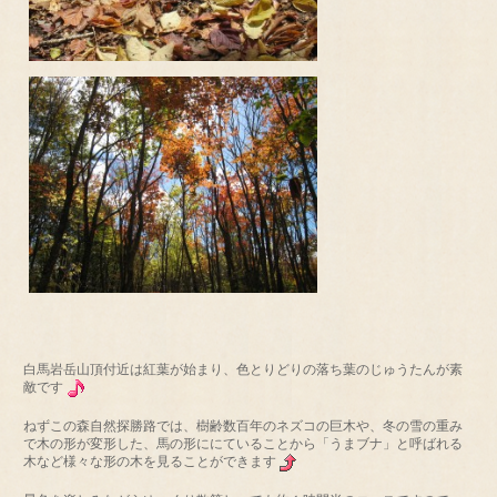
白馬岩岳山頂付近は紅葉が始まり、色とりどりの落ち葉のじゅうたんが素
敵です
ねずこの森自然探勝路では、樹齢数百年のネズコの巨木や、冬の雪の重み
で木の形が変形した、馬の形ににていることから「うまブナ」と呼ばれる
木など様々な形の木を見ることができます