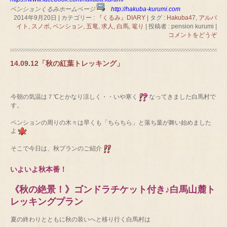
ペンションくるみホームページ
http://hakuba-kurumi.com
2014年9月20日
|
カテゴリー :
『くるみ』DIARY
|
タグ :
Hakuba47
,
アルバ
イト
,
スノボ
,
ペンション
,
五竜
,
求人
,
白馬
,
篭り
|
投稿者 : pension kurumi
|
コメントをどうぞ
14.09.12「秋の紅葉トレッキング」
今朝の気温は７℃とかなり涼しく・・いや寒く
なってきました白馬村で
す。
ペンションの周りの木々は早くも「ちらちら」と落ち葉が舞い始めました
よ
そこで今日は、秋プランのご紹介
いよいよ秋本番！
《秋の絶景！》ゴンドラチケット付き♪白馬山麓ト
レッキングプラン
夏の終わりとともに秋の装いへと移り行く白馬村は