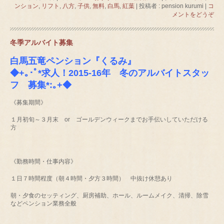
ンション
,
リフト
,
八方
,
子供
,
無料
,
白馬
,
紅葉
|
投稿者 : pension kurumi
|
コ
メントをどうぞ
冬季アルバイト募集
白馬五竜ペンション『くるみ』
◆+｡･ﾟ*求人！2015-16年 冬のアルバイトスタッ
フ 募集*:｡+◆
《募集期間》
１月初旬～３月末 or ゴールデンウィークまでお手伝いしていただける
方
《勤務時間・仕事内容》
１日７時間程度（朝４時間・夕方３時間） 中抜け休憩あり
朝・夕食のセッティング、厨房補助、ホール、ルームメイク、清掃、除雪
などペンション業務全般