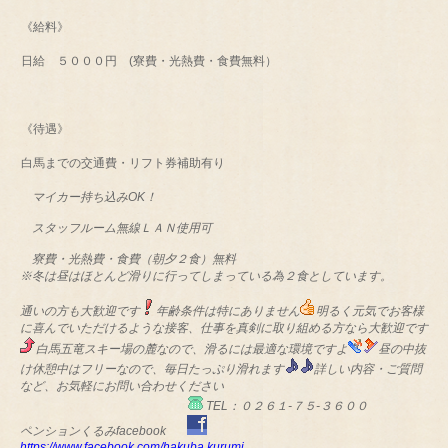
《給料》
日給 ５０００円 (寮費・光熱費・食費無料）
《待遇》
白馬までの交通費・リフト券補助有り
マイカー持ち込みOK！
スタッフルーム無線ＬＡＮ使用可
寮費・光熱費・食費（朝夕２食）無料
※冬は昼はほとんど滑りに行ってしまっている為２食としています。
通いの方も大歓迎です
年齢条件は特にありません
明るく元気でお客様
に喜んでいただけるような接客、仕事を真剣に取り組める方なら大歓迎です
白馬五竜スキー場の麓なので、滑るには最適な環境ですよ
昼の中抜
け休憩中はフリーなので、毎日たっぷり滑れます
詳しい内容・ご質問
など、お気軽にお問い合わせください
TEL：０２６１-７５-３６００
ペンションくるみfacebook
https://www.facebook.com/hakuba.kurumi