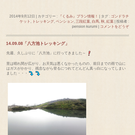
2014年9月12日
|
カテゴリー :
『くるみ』プラン情報！
|
タグ :
ゴンドラチ
ケット
,
トレッキング
,
ペンション
,
三段紅葉
,
白馬
,
秋
,
紅葉
|
投稿者 :
pension kurumi
|
コメントをどうぞ
14.09.08「八方池トレッキング」
先週、久しぶりに「八方池」に行ってきました～
里は晴れ間が広がり、お天気は悪くなかったものの、前日までの雨で山に
はガスがかかり、残念ながら登るにつれてどんどん真っ白になってしまい
ました・・・