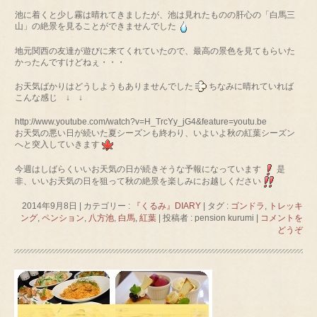
池に着くと少し霧は晴れてきましたが、池は見れたものの肝心の「白馬三
山」の絶景を見ることができませんでした
地元関西の友達が遊びに来てくれていたので、最高の景色を見てもらいた
かったんですけどねぇ・・・
お天気ばかりはどうしようもありませんでした
ちなみに晴れていれば
こんな感じ ↓ ↓
http://www.youtube.com/watch?v=H_TrcYy_jG4&feature=youtu.be
お天気の悪い日が続いた夏シーズンも終わり、いよいよ秋の紅葉シーズン
へと突入していきます
今週はしばらくいいお天気の日が続きそうな予報になっています
是
非、いいお天気の日を狙って秋の絶景を楽しみにお越しください
2014年9月8日
|
カテゴリー :
『くるみ』DIARY
|
タグ :
ゴンドラ
,
トレッキ
ング
,
ペンション
,
八方池
,
白馬
,
紅葉
|
投稿者 : pension kurumi
|
コメントを
どうぞ