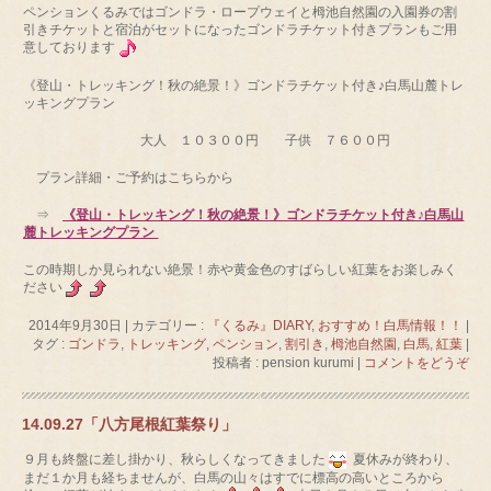
ペンションくるみではゴンドラ・ロープウェイと栂池自然園の入園券の割
引きチケットと宿泊がセットになったゴンドラチケット付きプランもご用
意しております
《登山・トレッキング！秋の絶景！》ゴンドラチケット付き♪白馬山麓トレ
ッキングプラン
大人 １０３００円 子供 ７６００円
プラン詳細・ご予約はこちらから
⇒
《登山・トレッキング！秋の絶景！》ゴンドラチケット付き♪白馬山
麓トレッキングプラン
この時期しか見られない絶景！赤や黄金色のすばらしい紅葉をお楽しみく
ださい
2014年9月30日
|
カテゴリー :
『くるみ』DIARY
,
おすすめ！白馬情報！！
|
タグ :
ゴンドラ
,
トレッキング
,
ペンション
,
割引き
,
栂池自然園
,
白馬
,
紅葉
|
投稿者 : pension kurumi
|
コメントをどうぞ
14.09.27「八方尾根紅葉祭り」
９月も終盤に差し掛かり、秋らしくなってきました
夏休みが終わり、
まだ１か月も経ちませんが、白馬の山々はすでに標高の高いところから