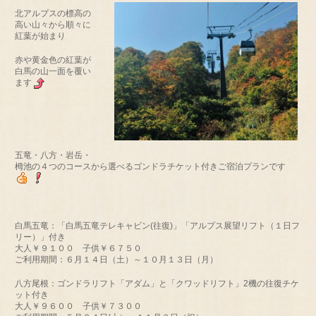
北アルプスの標高の
高い山々から順々に
紅葉が始まり
赤や黄金色の紅葉が
白馬の山一面を覆い
ます
五竜・八方・岩岳・
栂池の４つのコースから選べるゴンドラチケット付きご宿泊プランです
白馬五竜：「白馬五竜テレキャビン(往復)」「アルプス展望リフト（１日フ
リー）」付き
大人￥９１００ 子供￥６７５０
ご利用期間：６月１４日（土）～１０月１３日（月）
八方尾根：ゴンドラリフト「アダム」と「クワッドリフト」2機の往復チケ
ット付き
大人￥９６００ 子供￥７３００