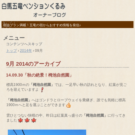
宿泊プラン満載！五竜の宿からおすすめ情報を発信♪
メニュー
コンテンツへスキップ
トップ
›
2014年
›
09月
9月 2014
のアーカイブ
14.09.30「秋の絶景！栂池自然園」
標高1900ｍの
「栂池自然園」
では、一足早い秋の訪れとなり、紅葉が見ご
ろを迎えていますよ
「栂池自然園」
へはゴンドラとロープウェイを乗継ぎ、誰でも気軽に標高
1900ｍへと足を運ぶことができます
雲ひとつない快晴の中、昨日は紅葉真っ盛りの
「栂池自然園」
に行ってき
ました