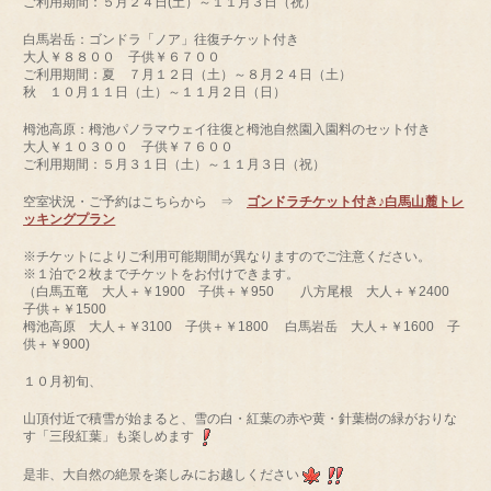
ご利用期間：５月２４日(土）～１１月３日（祝）
白馬岩岳：ゴンドラ「ノア」往復チケット付き
大人￥８８００ 子供￥６７００
ご利用期間：夏 ７月１２日（土）～８月２４日（土）
秋 １０月１１日（土）～１１月２日（日）
栂池高原：栂池パノラマウェイ往復と栂池自然園入園料のセット付き
大人￥１０３００ 子供￥７６００
ご利用期間：５月３１日（土）～１１月３日（祝）
空室状況・ご予約はこちらから ⇒
ゴンドラチケット付き♪白馬山麓トレ
ッキングプラン
※チケットによりご利用可能期間が異なりますのでご注意ください。
※１泊で２枚までチケットをお付けできます。
（白馬五竜 大人＋￥1900 子供＋￥950 八方尾根 大人＋￥2400
子供＋￥1500
栂池高原 大人＋￥3100 子供＋￥1800 白馬岩岳 大人＋￥1600 子
供＋￥900)
１０月初旬、
山頂付近で積雪が始まると、雪の白・紅葉の赤や黄・針葉樹の緑がおりな
す「三段紅葉」も楽しめます
是非、大自然の絶景を楽しみにお越しください