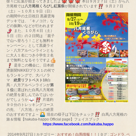
徐々に紅葉が始まってきましたよ
本日９月２７日（土）から八
方尾根では
八方尾根くろびし紅葉祭
が開催されています
９月２７日
（土）～１０月１９日（日）
の期間中の土日祝日 黒菱雲海
デッキでは、「キノコ汁」な
どの振舞いなどが行われます
また、１０月４日（土）
５日（日）の２日間は 「親子
で山へ登ろう！こども無料キ
ャンペーン」として黒菱ライ
ン・八方アルペンラインとも
に大人１名につき小学生２名
まで無料となるそうですよ
是非この機会に、日本經
濟新聞NIKKEIプラス１の何で
もランキングで、大パノラ
マ
絶景リフトベスト10
白
馬・八方アルペンラインが
第
１位
に選ばれた白馬八方尾根
の絶景を楽しんでみてはいか
がでしょうか
片道約
９０分のトレッキングコース
の先、「八方池」からの絶景
のおすすめですよ～
現在の様子は下記をチェック
白馬八方尾根の
旅＆情報【hakuba-happo Official page】フェイスブック
https://www.facebook.com/hakuba.happo
2014年9月27日
|
カテゴリー :
おすすめ！白馬情報！！
|
タグ :
ゴンドラ
,
ペ