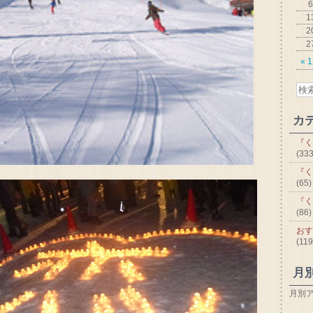
6
1
2
2
« 
カ
『く
(333
『く
(65)
『く
(86)
おす
(119
月
月別