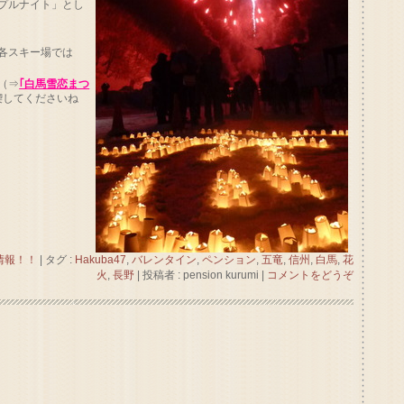
プルナイト」とし
各スキー場では
（⇒
｢白馬雪恋まつ
喫してくださいね
情報！！
|
タグ :
Hakuba47
,
バレンタイン
,
ペンション
,
五竜
,
信州
,
白馬
,
花
火
,
長野
|
投稿者 : pension kurumi
|
コメントをどうぞ