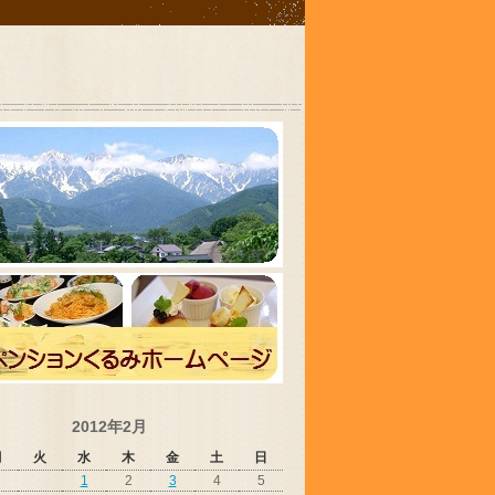
2012年2月
月
火
水
木
金
土
日
1
2
3
4
5