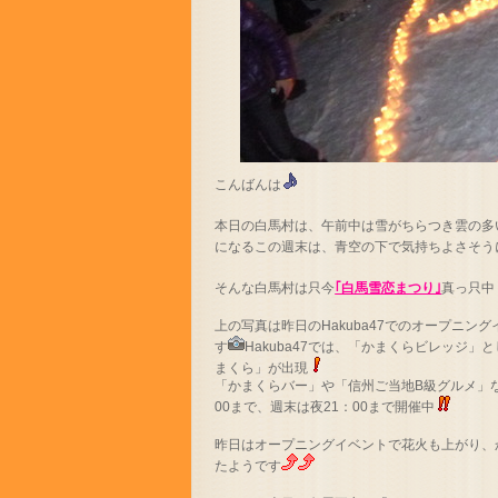
こんばんは
本日の白馬村は、午前中は雪がちらつき雲の多
になるこの週末は、青空の下で気持ちよさそう
そんな白馬村は只今
｢白馬雪恋まつり｣
真っ只中
上の写真は昨日のHakuba47でのオープニン
す
Hakuba47では、「かまくらビレッジ」
まくら」が出現
「かまくらバー」や「信州ご当地B級グルメ」な
00まで、週末は夜21：00まで開催中
昨日はオープニングイベントで花火も上がり、
たようです