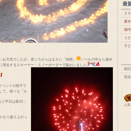
最
２０
夏休
珈琲
うど
子ど
いお天気でしたが、昼ごろからはまさに「快晴」
いつもの年なら連休
に滑走するスキーヤー・スノーボーダーで賑わいました
総訪
現在
グイベントの様子で
として、様々な「か
ど平日は夜20：
人気
かなり盛り上がっ