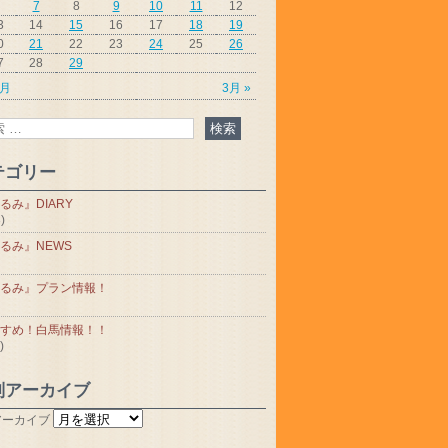
7
8
9
10
11
12
3
14
15
16
17
18
19
0
21
22
23
24
25
26
7
28
29
1月
3月 »
テゴリー
るみ』DIARY
)
るみ』NEWS
るみ』プラン情報！
すめ！白馬情報！！
)
別アーカイブ
アーカイブ