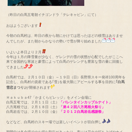
（昨日の白馬五竜朝イチゴンドラ「テレキャビン」にて）
おはようございます
今朝の白馬村は、昨日の夜から朝にかけては思ったほどの積雪はありませ
んでしたが、また朝からかなりの勢いで雪が降り始めました
いよいよ本日より２月
今年は１月の降雪量が少なく、ゲレンデの雪の状態が心配でしたがここへ
来て全国的な寒波と豪雪によって白馬のゲレンデも豊富な雪の量に回復し
てきました
白馬村では、２月１０日（金）～１９日（日）長野県スキー発祥100周年を
記念し、白馬村の資産である｢雪｣を最大限にアピールする事を目的に
｢白馬
雪恋まつり｣
が開催されます
Ｈａｋｕｂａ47「かまくらビレッジ」をメイン会場に
白馬五竜では、２月１１日（土）
「バレンタインカップルナイト」
八方尾根では、２月１８日（土）
「弟４２回八方尾根火祭り」
白馬岩岳では、２月１０日（金）
「２０１２白馬岩岳感謝祭」
などなど、白馬村のスキー場では楽しいイベントが目白押し
期間中は各会場でのお得な割引があったり、夜には花火の打ち上げやナイ