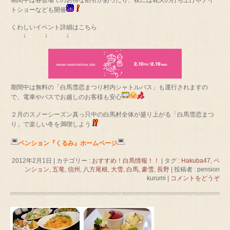
トショーなども開催
くわしいイベント詳細はこちら
↓ ↓ ↓
期間中は無料の「白馬雪恋まつり村内シャトルバス」も運行されますの
で、電車やバスでお越しのお客様も安心
２月のスノーシーズン真っ只中の白馬村全体が盛り上がる「白馬雪恋まつ
り」で楽しい冬を満喫しよう
ペンション『くるみ』ホームページ
2012年2月1日
|
カテゴリー :
おすすめ！白馬情報！！
|
タグ :
Hakuba47
,
ペ
ンション
,
五竜
,
信州
,
八方尾根
,
大雪
,
白馬
,
豪雪
,
長野
|
投稿者 : pension
kurumi
|
コメントをどうぞ