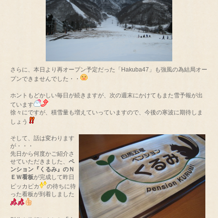
さらに、本日より再オープン予定だった「Hakuba47」も強風の為結局オー
プンできませんでした・・
ホントもどかしい毎日が続きますが、次の週末にかけてもまた雪予報が出
ています
徐々にですが、積雪量も増えていっていますので、今後の寒波に期待しま
しょう
そして、話は変わります
が・・・
先日から何度かご紹介さ
せていただきました、
ペ
ンション『くるみ』のＮ
ＥＷ看板
が完成して昨日
ピッカピカ
の待ちに待
った看板が到着しました