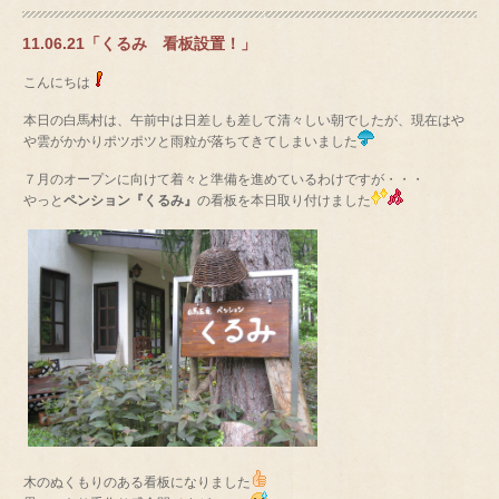
11.06.21「くるみ 看板設置！」
こんにちは
本日の白馬村は、午前中は日差しも差して清々しい朝でしたが、現在はや
や雲がかかりポツポツと雨粒が落ちてきてしまいました
７月のオープンに向けて着々と準備を進めているわけですが・・・
やっと
ペンション『くるみ』
の看板を本日取り付けました
木のぬくもりのある看板になりました