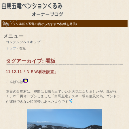
宿泊プラン満載！五竜の宿からおすすめ情報を発信♪
メニュー
コンテンツへスキップ
トップ
›
看板
タグアーカイブ:
看板
11.12.11「ＮＥＷ看板設置」
こんばんは
本日の白馬村は、昼間は太陽も出ていいお天気になりましたが、風が強
く、昨日再オープンしました「白馬五竜」スキー場も強風の為、ゴンドラ
が運転できない時間帯もあったようです