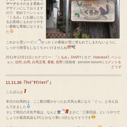
マーク
をそのまま看板の
デザインにしております
ので、初めてペンション
『くるみ』にお越しにな
るお客様にもわかりやす
い素敵な看板になりまし
た
これから雪シーズン
せっかくの看板が雪に埋もれてしまわないように、
しっかり除雪もしなくちゃいけませんね
2011年12月11日
|
カテゴリー :
『くるみ』DIARY
|
タグ :
Hakuba47
,
ペンシ
ョン
,
信州
,
白馬
,
白馬五竜
,
看板
,
長野
|
投稿者 : pension kurumi
|
コメントを
どうぞ
11.11.30「ｳｯﾄﾞｻｲﾝｼｮｯﾌﾟ」
こんばんは
本日の白馬村は、ここ数日暖かかったお天気も夜になり「ぐっ」と冷え込
んできました
そして明日の天気予報は、なんと
雪
まさに「三寒四温」というやつで
しょうか最高気温も3℃とかなり寒い1日となりそうです