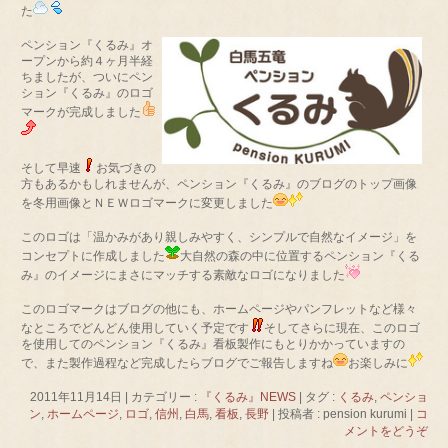
た
ペンション『くるみ』オ
ープンから約４ヶ月半経
ちましたが、ついにペン
ション『くるみ』のロゴ
マークが完成しました
そして早速
お気づきの
方もあるかもしれませんが、ペンション『くるみ』のブログのトップ画像
を冬用画像とＮＥＷロゴマークに変更しました
このロゴは「温かみがあり親しみやすく、シンプルで自然なイメージ」を
コンセプトに作成しました
大自然の森の中に位置するペンション『くる
み』のイメージにまさにマッチする素敵なロゴになりました
このロゴマークはブログの他にも、ホームページやパンフレットなど様々
なところでどんどん使用していく予定です
そしてさらに現在、このロゴ
を使用してのペンション『くるみ』看板製作にもとりかかっていますの
で、また製作過程など完成したらブログでご報告しますね
お楽しみに
2011年11月14日
|
カテゴリー :
『くるみ』NEWS
|
タグ :
くるみ
,
ペンショ
ン
,
ホームページ
,
ロゴ
,
信州
,
白馬
,
看板
,
長野
|
投稿者 : pension kurumi
|
コ
メントをどうぞ