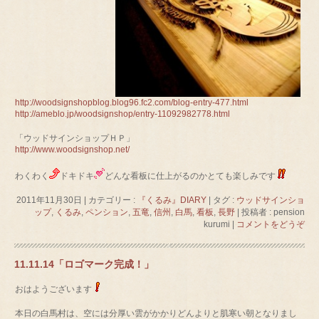
http://woodsignshopblog.blog96.fc2.com/blog-entry-477.html
http://ameblo.jp/woodsignshop/entry-11092982778.html
「ウッドサインショップＨＰ」
http://www.woodsignshop.net/
わくわく
ドキドキ
どんな看板に仕上がるのかとても楽しみです
2011年11月30日
|
カテゴリー :
『くるみ』DIARY
|
タグ :
ウッドサインショ
ップ
,
くるみ
,
ペンション
,
五竜
,
信州
,
白馬
,
看板
,
長野
|
投稿者 : pension
kurumi
|
コメントをどうぞ
11.11.14「ロゴマーク完成！」
おはようございます
本日の白馬村は、空には分厚い雲がかかりどんよりと肌寒い朝となりまし