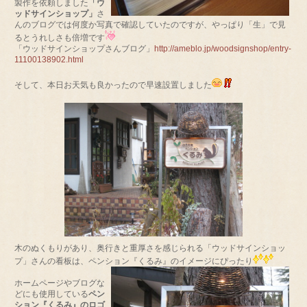
製作を依頼しました
「ウ
ッドサインショップ」
さ
んのブログでは何度か写真で確認していたのですが、やっぱり「生」で見
るとうれしさも倍増です
「ウッドサインショップさんブログ」
http://ameblo.jp/woodsignshop/entry-
11100138902.html
そして、本日お天気も良かったので早速設置しました
木のぬくもりがあり、奥行きと重厚さを感じられる「ウッドサインショッ
プ」さんの看板は、ペンション『くるみ』のイメージにぴったり
ホームページやブログな
どにも使用している
ペン
ション『くるみ』のロゴ