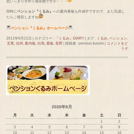
思いっきり手作り感全開ですが・・・
同時に
ペンション『くるみ』
への案内看板も作成中ですので、また完成し
たらご報告しますね
ペンション『くるみ』ホームページ
2011年6月21日
|
カテゴリー :
『くるみ』DIARY
|
タグ :
くるみ
,
ペンション
,
五竜
,
信州
,
案内板
,
白馬
,
看板
,
長野
|
投稿者 : pension kurumi
|
コメントをど
うぞ
2026年8月
月
火
水
木
金
土
日
1
2
3
4
5
6
7
8
9
10
11
12
13
14
15
16