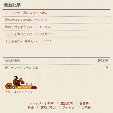
最新記事
２０２６年 夏のスタッフ募集！！
夏休みおすすめ体験プラン紹介！！
珈琲と焼き菓子でほっこり一休み。
うどんを食べたくなったら絶対ここ！
子どもも安心♪美味しいドーナツ！
262309
総訪問者数:
0
現在オンライン中の人数:
人気ブログランキング
ホームページTOP
/
施設案内
/
お食事
料金
/
宿泊プラン
/
アクセス
/
ご予約