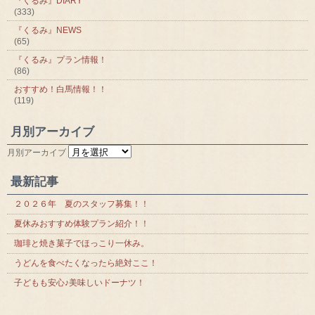
『くるみ』DIARY
(333)
『くるみ』NEWS
(65)
『くるみ』プラン情報！
(86)
おすすめ！白馬情報！！
(119)
月別アーカイブ
月別アーカイブ
最新記事
２０２６年 夏のスタッフ募集！！
夏休みおすすめ体験プラン紹介！！
珈琲と焼き菓子でほっこり一休み。
うどんを食べたくなったら絶対ここ！
子どもも安心♪美味しいドーナツ！