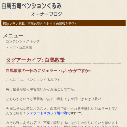
宿泊プラン満載！五竜の宿からおすすめ情報を発信♪
メニュー
コンテンツへスキップ
トップ
›
白馬散策
タグアーカイブ:
白馬散策
白馬散策の一休みにジェラートはいかがですか♪
こんにちは。ペンションくるみです。
毎日猛暑が続く中皆様いかがお過ごしですか。
どちらかというと避暑地である白馬村ですが日中はやはり暑い！
今回はそんな時にオススメ、白馬村で食べられる美味しいジェラート屋さ
んをご紹介！
ジェラート＆カフェ地中海
です(*^^*)
みそら野にあるお店で、言葉で説明するには少しわかりにくいと思います