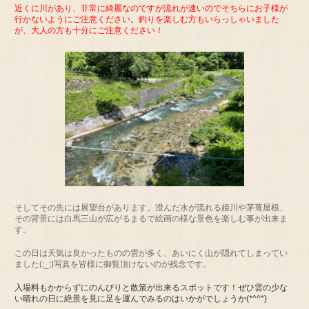
近くに川があり、非常に綺麗なのですが流れが速いのでそちらにお子様が
行かないようにご注意ください。釣りを楽しむ方もいらっしゃいました
が、大人の方も十分にご注意ください！
そしてその先には展望台があります。澄んだ水が流れる姫川や茅葺屋根、
その背景には白馬三山が広がるまるで絵画の様な景色を楽しむ事が出来ま
す。
この日は天気は良かったものの雲が多く、あいにく山が隠れてしまってい
ました(;_;)写真を皆様に御覧頂けないのが残念です。
入場料もかからずにのんびりと散策が出来るスポットです！ぜひ雲の少な
い晴れの日に絶景を見に足を運んでみるのはいかがでしょうか(*^^*)