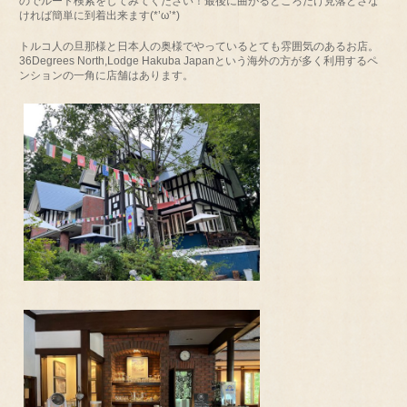
のでルート検索をしてみてください！最後に曲がるところだけ見落とさな
ければ簡単に到着出来ます(*’ω’*)
トルコ人の旦那様と日本人の奥様でやっているとても雰囲気のあるお店。
36Degrees North,Lodge Hakuba Japanという海外の方が多く利用するペ
ンションの一角に店舗はあります。