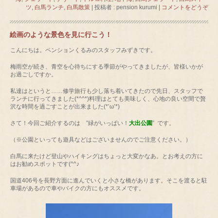
ツ
,
白馬ランチ
,
白馬散策
|
投稿者 : pension kurumi
|
コメントをどうぞ
絵画のような景色を見に行こう！
こんにちは。ペンションくるみのスタッフみずきです。
梅雨空が続き、青空を心待ちにする季節がやってきましたが、皆様いかが
お過ごしですか。
私達はというと……修学旅行も少し落ち着いてきたので先日、スタッフで
ランチに行ってきました(*^^*)料理はとても美味しく、心地の良い空間で贅
沢な時間を過ごすことが出来ました(*’ω’*)
さて！今回ご紹介するのは ”緑がいっぱい！
大出公園
” です。
（※公園といっても遊具などはございませんのでご注意ください。）
白馬に来たけど登山やハイキングはちょっと大変かなあ。とお考えの方に
はお勧めスポットです(^^♪
国道406号を長野方面に進んでいくと小さな橋があります。そこを渡ると駐
車場があるので車やバイクの方にもオススメです。