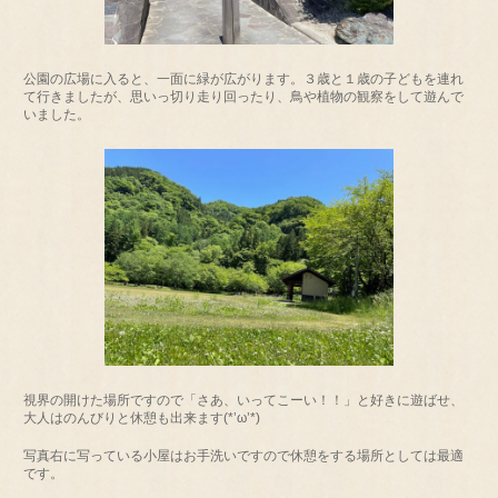
公園の広場に入ると、一面に緑が広がります。３歳と１歳の子どもを連れ
て行きましたが、思いっ切り走り回ったり、鳥や植物の観察をして遊んで
いました。
視界の開けた場所ですので「さあ、いってこーい！！」と好きに遊ばせ、
大人はのんびりと休憩も出来ます(*’ω’*)
写真右に写っている小屋はお手洗いですので休憩をする場所としては最適
です。