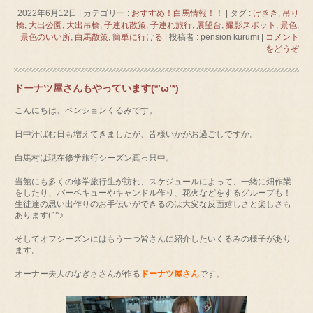
2022年6月12日
|
カテゴリー :
おすすめ！白馬情報！！
|
タグ :
けきき
,
吊り
橋
,
大出公園
,
大出吊橋
,
子連れ散策
,
子連れ旅行
,
展望台
,
撮影スポット
,
景色
,
景色のいい所
,
白馬散策
,
簡単に行ける
|
投稿者 : pension kurumi
|
コメント
をどうぞ
ドーナツ屋さんもやっています(*’ω’*)
こんにちは、ペンションくるみです。
日中汗ばむ日も増えてきましたが、皆様いかがお過ごしですか。
白馬村は現在修学旅行シーズン真っ只中。
当館にも多くの修学旅行生が訪れ、スケジュールによって、一緒に畑作業
をしたり、バーベキューやキャンドル作り、花火などをするグループも！
生徒達の思い出作りのお手伝いができるのは大変な反面嬉しさと楽しさも
あります(^^♪
そしてオフシーズンにはもう一つ皆さんに紹介したいくるみの様子があり
ます。
オーナー夫人のなぎささんが作る
ドーナツ屋さん
です。