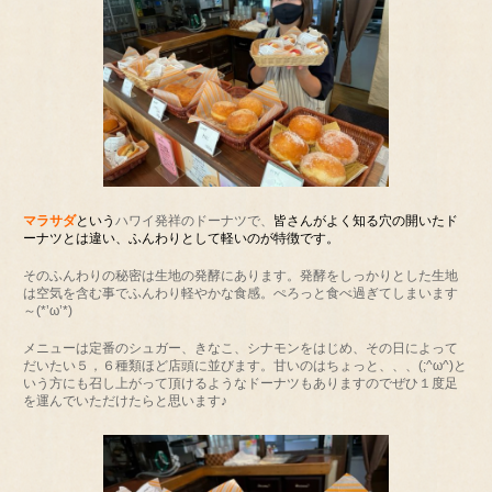
マラサダ
という
ハワイ発祥のドーナツで、
皆さんがよく知る穴の開いたド
ーナツとは違い、ふんわりとして軽いのが特徴です。
そのふんわりの秘密は生地の発酵にあります。発酵をしっかりとした生地
は空気を含む事でふんわり軽やかな食感。ぺろっと食べ過ぎてしまいます
～(*’ω’*)
メニューは定番のシュガー、きなこ、シナモンをはじめ、その日によって
だいたい５，６種類ほど店頭に並びます。甘いのはちょっと、、、(;^ω^)と
いう方にも召し上がって頂けるようなドーナツもありますのでぜひ１度足
を運んでいただけたらと思います♪