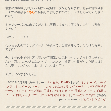
宿泊のお客様が少ない時期に不定期オープンとなります。お店の情報やド
ーナツの種類も
こちら
で発信しておりますのでチェックしてみてください
(*’ω’*)
トップシーズンに来てくださるお客様には食べて頂けないのが少し残念で
す～(;_;)
しかし、、、！！
なっちゃんのマラサダドーナツを食べて、当館を知っていただけたら幸い
です(^^♪
今、１年の中で少し落ち着いた雰囲気の白馬村です。人込みを気にせずの
んびり過ごしたい方にはとってもおススメ！散策で小腹がすいた際にはお
立ち寄りください。お待ちしております(^^♪
スタッフみずきでした。
2022年6月3日
|
カテゴリー :
『くるみ』DIARY
|
タグ :
オフシーズン
,
テイ
クアウトスイーツ
,
ドーナツ
,
なっちゃんのマラサダドーナツ
,
ハワイ発祥ド
ーナツ
,
リモートワーク可能
,
子連れで行けるカフェ
,
手作りスイーツ
,
白馬ス
イーツ
,
白馬テイクアウト
,
白馬五竜周辺スポット
,
白馬散策
,
白馬村
|
投稿者
: pension kurumi
|
コメントをどうぞ