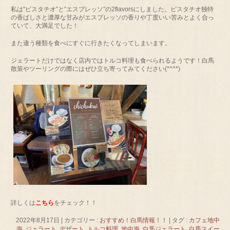
私は”ピスタチオ”と”エスプレッソ”の2flavorsにしました。ピスタチオ独特
の香ばしさと濃厚な甘みがエスプレッソの香りや丁度いい苦みとよく合っ
ていて、大満足でした！
また違う種類を食べにすぐに行きたくなってしまいます。
ジェラートだけではなく店内ではトルコ料理も食べられるようです！白馬
散策やツーリングの際にはぜひ立ち寄ってみてください(*^^*)
詳しくは
こちら
をチェック！！
2022年8月17日
|
カテゴリー :
おすすめ！白馬情報！！
|
タグ :
カフェ地中
海
,
ジェラート
,
デザート
,
トルコ料理
,
地中海
,
白馬ジェラート
,
白馬スイー