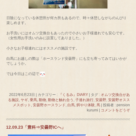
日陰になっている休憩所が何カ所もあるので、時々休憩しながらのんびり
楽しめます。
お手洗いにはオムツ交換台もあったので小さいお子様連れでも安心です。
（女性用お手洗いのみに設置してありました。）
小さなお子様連れにはオススメの施設です。
白馬にお越しの際は「ホースランド安曇野」にも立ち寄ってみてはいかが
でしょうか。
では今日はこの辺で
2022年6月23日
|
カテゴリー :
『くるみ』DIARY
|
タグ :
オムツ交換台があ
る施設
,
ヤギ
,
乗馬
,
動物
,
動物と触れ合う
,
子連れ旅行
,
安曇野
,
安曇野オスス
メスポット
,
安曇野ホースランド
,
白馬
,
餌やり体験
,
馬
|
投稿者 : pension
kurumi
|
コメントをどうぞ
12.09.23「豊科⇒安曇野ICへ」