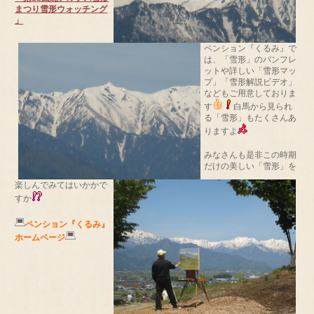
まつり雪形ウォッチング
」
ペンション『くるみ』で
は、「雪形」のパンフレ
ットや詳しい「雪形マッ
プ」「雪形解説ビデオ」
などもご用意しておりま
す
白馬から見られ
る「雪形」もたくさんあ
りますよ
みなさんも是非この時期
だけの美しい「雪形」を
楽しんでみてはいかかで
すか
ペンション『くるみ』
ホームページ