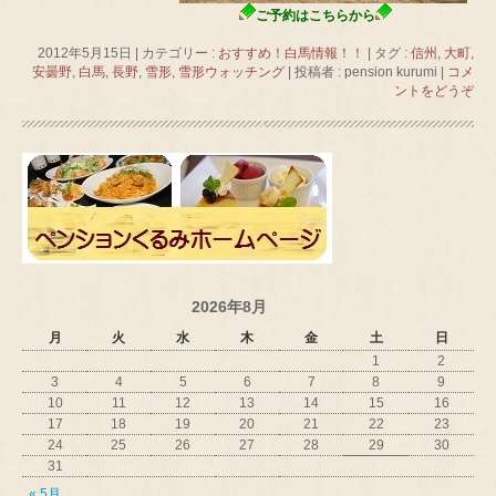
ご予約はこちらから
2012年5月15日
|
カテゴリー :
おすすめ！白馬情報！！
|
タグ :
信州
,
大町
,
安曇野
,
白馬
,
長野
,
雪形
,
雪形ウォッチング
|
投稿者 : pension kurumi
|
コメ
ントをどうぞ
2026年8月
月
火
水
木
金
土
日
1
2
3
4
5
6
7
8
9
10
11
12
13
14
15
16
17
18
19
20
21
22
23
24
25
26
27
28
29
30
31
« 5月