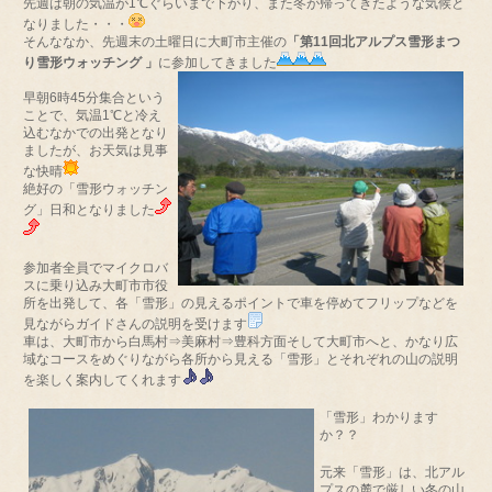
先週は朝の気温が1℃ぐらいまで下がり、また冬が帰ってきたような気候と
なりました・・・
そんななか、先週末の土曜日に大町市主催の
「第11回北アルプス雪形まつ
り雪形ウォッチング 」
に参加してきました
早朝6時45分集合という
ことで、気温1℃と冷え
込むなかでの出発となり
ましたが、お天気は見事
な快晴
絶好の「雪形ウォッチン
グ」日和となりました
参加者全員でマイクロバ
スに乗り込み大町市市役
所を出発して、各「雪形」の見えるポイントで車を停めてフリップなどを
見ながらガイドさんの説明を受けます
車は、大町市から白馬村⇒美麻村⇒豊科方面そして大町市へと、かなり広
域なコースをめぐりながら各所から見える「雪形」とそれぞれの山の説明
を楽しく案内してくれます
「雪形」わかります
か？？
元来「雪形」は、北アル
プスの麓で厳しい冬の山