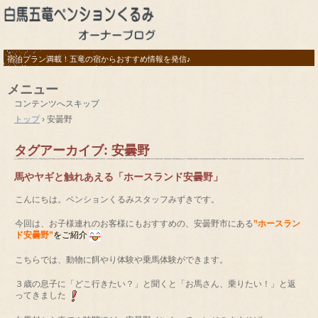
宿泊プラン満載！五竜の宿からおすすめ情報を発信♪
メニュー
コンテンツへスキップ
トップ
›
安曇野
タグアーカイブ:
安曇野
馬やヤギと触れあえる「ホースランド安曇野」
こんにちは。ペンションくるみスタッフみずきです。
今回は、お子様連れのお客様にもおすすめの、安曇野市にある
”ホースラン
ド安曇野”
をご紹介
こちらでは、動物に餌やり体験や乗馬体験ができます。
３歳の息子に「どこ行きたい？」と聞くと「お馬さん、乗りたい！」と返
ってきました