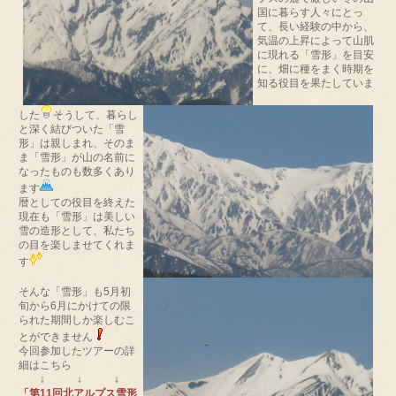
国に暮らす人々にとっ
て、長い経験の中から、
気温の上昇によって山肌
に現れる「雪形」を目安
に、畑に種をまく時期を
知る役目を果たしていま
した
そうして、暮らし
と深く結びついた「雪
形」は親しまれ、そのま
ま「雪形」が山の名前に
なったものも数多くあり
ます
暦としての役目を終えた
現在も「雪形」は美しい
雪の造形として、私たち
の目を楽しませてくれま
す
そんな「雪形」も5月初
旬から6月にかけての限
られた期間しか楽しむこ
とができません
今回参加したツアーの詳
細はこちら
↓ ↓ ↓
「第11回北アルプス雪形