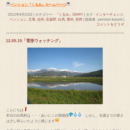
ペンション『くるみ』ホームページ
2012年9月23日
|
カテゴリー :
『くるみ』DIARY
|
タグ :
インターチェンジ
,
ペンション
,
五竜
,
信州
,
安曇野
,
白馬
,
豊科
,
長野
|
投稿者 : pension kurumi
|
コメントをどうぞ
12.05.15「雪形ウォッチング」
こんにちは
本日の白馬村は・・・あいにくの雨模様
しかし、先週までの寒さ
は少し和らいだように感じます