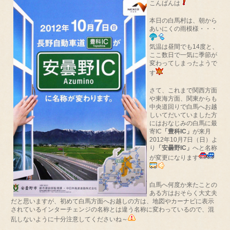
こんばんは
本日の白馬村は、朝から
あいにくの雨模様・・・
気温は昼間でも14度と、
ここ数日で一気に季節が
変わってしまったようで
す
さて、これまで関西方面
や東海方面、関東からも
中央道回りで白馬へお越
しいてだいていました方
にはおなじみの白馬に最
寄IC
「豊科IC」
が来月
2012年10月7日（日）よ
り
「安曇野IC」
へと名称
が変更になります
白馬へ何度か来たことの
ある方はおそらく大丈夫
だと思いますが、初めて白馬方面へお越しの方は、地図やカーナビに表示
されているインターチェンジの名称とは違う名称に変わっているので、混
乱しないように十分注意してくださいね～