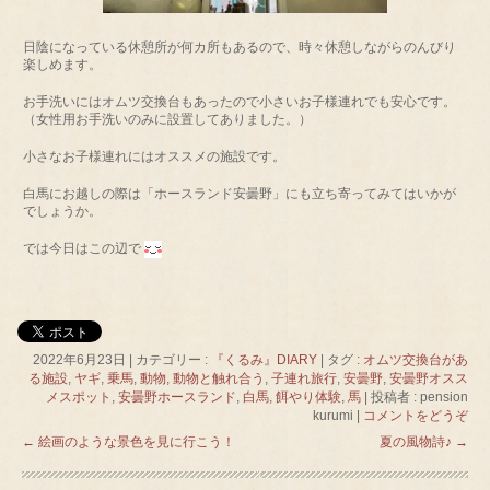
日陰になっている休憩所が何カ所もあるので、時々休憩しながらのんびり
楽しめます。
お手洗いにはオムツ交換台もあったので小さいお子様連れでも安心です。
（女性用お手洗いのみに設置してありました。）
小さなお子様連れにはオススメの施設です。
白馬にお越しの際は「ホースランド安曇野」にも立ち寄ってみてはいかが
でしょうか。
では今日はこの辺で
2022年6月23日
|
カテゴリー :
『くるみ』DIARY
|
タグ :
オムツ交換台があ
る施設
,
ヤギ
,
乗馬
,
動物
,
動物と触れ合う
,
子連れ旅行
,
安曇野
,
安曇野オスス
メスポット
,
安曇野ホースランド
,
白馬
,
餌やり体験
,
馬
|
投稿者 : pension
kurumi
|
コメントをどうぞ
←
絵画のような景色を見に行こう！
夏の風物詩♪
→