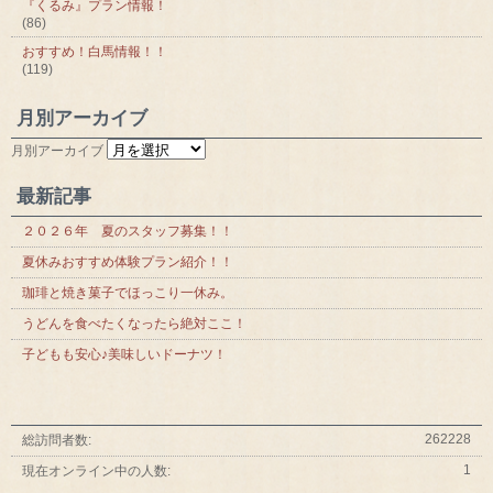
『くるみ』プラン情報！
(86)
おすすめ！白馬情報！！
(119)
月別アーカイブ
月別アーカイブ
最新記事
２０２６年 夏のスタッフ募集！！
夏休みおすすめ体験プラン紹介！！
珈琲と焼き菓子でほっこり一休み。
うどんを食べたくなったら絶対ここ！
子どもも安心♪美味しいドーナツ！
262228
総訪問者数:
1
現在オンライン中の人数: