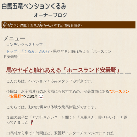
宿泊プラン満載！五竜の宿からおすすめ情報を発信♪
メニュー
コンテンツへスキップ
トップ
›
『くるみ』DIARY
›
馬やヤギと触れあえる「ホースラン
ド安曇野」
馬やヤギと触れあえる「ホースランド安曇野」
こんにちは。ペンションくるみスタッフみずきです。
今回は、お子様連れのお客様にもおすすめの、安曇野市にある
”ホースラン
ド安曇野”
をご紹介
こちらでは、動物に餌やり体験や乗馬体験ができます。
３歳の息子に「どこ行きたい？」と聞くと「お馬さん、乗りたい！」と返
ってきました
白馬村から車で１時間ほど、安曇野インターチェンジのすぐそば。