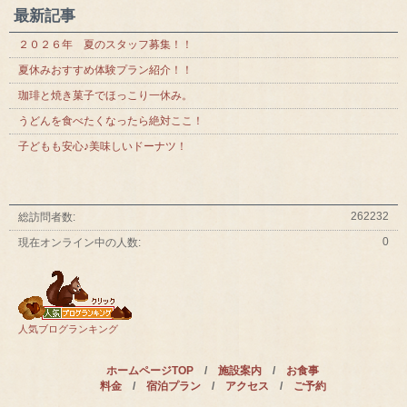
最新記事
２０２６年 夏のスタッフ募集！！
夏休みおすすめ体験プラン紹介！！
珈琲と焼き菓子でほっこり一休み。
うどんを食べたくなったら絶対ここ！
子どもも安心♪美味しいドーナツ！
262232
総訪問者数:
0
現在オンライン中の人数:
人気ブログランキング
ホームページTOP
/
施設案内
/
お食事
料金
/
宿泊プラン
/
アクセス
/
ご予約