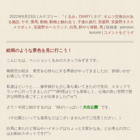
2022年6月23日
|
カテゴリー :
『くるみ』DIARY
|
タグ :
オムツ交換台があ
る施設
,
ヤギ
,
乗馬
,
動物
,
動物と触れ合う
,
子連れ旅行
,
安曇野
,
安曇野オスス
メスポット
,
安曇野ホースランド
,
白馬
,
餌やり体験
,
馬
|
投稿者 : pension
kurumi
|
コメントをどうぞ
絵画のような景色を見に行こう！
こんにちは。ペンションくるみのスタッフみずきです。
梅雨空が続き、青空を心待ちにする季節がやってきましたが、皆様いかが
お過ごしですか。
私達はというと……修学旅行も少し落ち着いてきたので先日、スタッフで
ランチに行ってきました(*^^*)料理はとても美味しく、心地の良い空間で贅
沢な時間を過ごすことが出来ました(*’ω’*)
さて！今回ご紹介するのは ”緑がいっぱい！
大出公園
” です。
（※公園といっても遊具などはございませんのでご注意ください。）
白馬に来たけど登山やハイキングはちょっと大変かなあ。とお考えの方に
はお勧めスポットです(^^♪