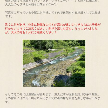
視界の開けた場所ですので「さあ、いってこーい！！」と好きに遊ばせ、
大人はのんびりと休憩も出来ます(*’ω’*)
写真右に写っている小屋はお手洗いですので休憩をする場所としては最適
です。
近くに川があり、非常に綺麗なのですが流れが速いのでそちらにお子様が
行かないようにご注意ください。釣りを楽しむ方もいらっしゃいました
が、大人の方も十分にご注意ください！
そしてその先には展望台があります。澄んだ水が流れる姫川や茅葺屋根、
その背景には白馬三山が広がるまるで絵画の様な景色を楽しむ事が出来ま
す。