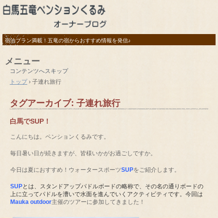
宿泊プラン満載！五竜の宿からおすすめ情報を発信♪
メニュー
コンテンツへスキップ
トップ
›
子連れ旅行
タグアーカイブ:
子連れ旅行
白馬でSUP！
こんにちは。ペンションくるみです。
毎日暑い日が続きますが、皆様いかがお過ごしですか。
今日は夏におすすめ！ウォータースポーツ
SUP
をご紹介します。
SUP
とは、スタンドアップパドルボードの略称で、その名の通りボードの
上に立ってパドルを漕いで水面を進んでいくアクティビティです。今回は
Mauka outdoor
主催のツアーに参加してきました！