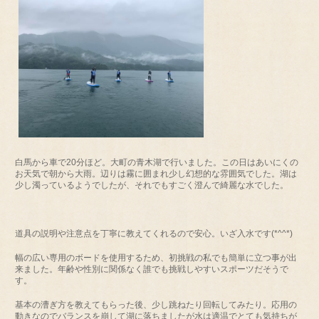
白馬から車で20分ほど。大町の青木湖で行いました。この日はあいにくの
お天気で朝から大雨。辺りは霧に囲まれ少し幻想的な雰囲気でした。湖は
少し濁っているようでしたが、それでもすごく澄んで綺麗な水でした。
道具の説明や注意点を丁寧に教えてくれるので安心。いざ入水です(*^^*)
幅の広い専用のボードを使用するため、初挑戦の私でも簡単に立つ事が出
来ました。年齢や性別に関係なく誰でも挑戦しやすいスポーツだそうで
す。
基本の漕ぎ方を教えてもらった後、少し跳ねたり回転してみたり。応用の
動きなのでバランスを崩して湖に落ちましたが水は適温でとても気持ちが