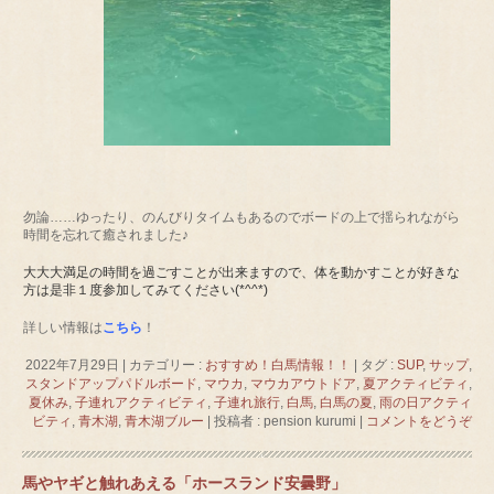
勿論……ゆったり、のんびりタイムもあるのでボードの上で揺られながら
時間を忘れて癒されました♪
大大大満足の時間を過ごすことが出来ますので、体を動かすことが好きな
方は是非１度参加してみてください(*^^*)
詳しい情報は
こちら
！
2022年7月29日
|
カテゴリー :
おすすめ！白馬情報！！
|
タグ :
SUP
,
サップ
,
スタンドアップパドルボード
,
マウカ
,
マウカアウトドア
,
夏アクティビティ
,
夏休み
,
子連れアクティビティ
,
子連れ旅行
,
白馬
,
白馬の夏
,
雨の日アクティ
ビティ
,
青木湖
,
青木湖ブルー
|
投稿者 : pension kurumi
|
コメントをどうぞ
馬やヤギと触れあえる「ホースランド安曇野」