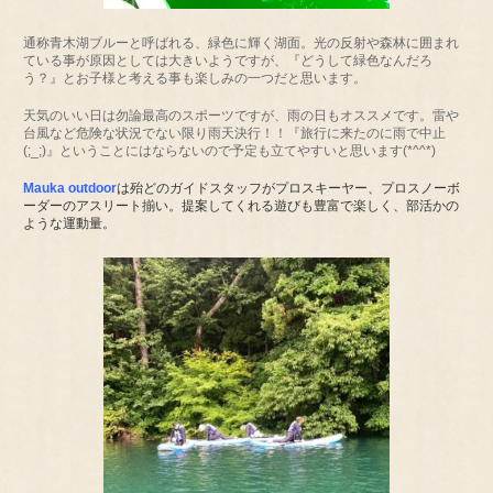
通称青木湖ブルーと呼ばれる、緑色に輝く湖面。光の反射や森林に囲まれ
ている事が原因としては大きいようですが、『どうして緑色なんだろ
う？』とお子様と考える事も楽しみの一つだと思います。
天気のいい日は勿論最高のスポーツですが、雨の日もオススメです。雷や
台風など危険な状況でない限り雨天決行！！『旅行に来たのに雨で中止
(;_;)』ということにはならないので予定も立てやすいと思います(*^^*)
Mauka outdoor
は殆どのガイドスタッフがプロスキーヤー、プロスノーボ
ーダーのアスリート揃い。提案してくれる遊びも豊富で楽しく、部活かの
ような運動量。