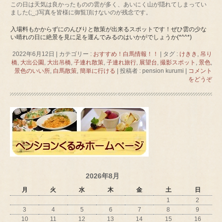
この日は天気は良かったものの雲が多く、あいにく山が隠れてしまってい
ました(;_;)写真を皆様に御覧頂けないのが残念です。
入場料もかからずにのんびりと散策が出来るスポットです！ぜひ雲の少な
い晴れの日に絶景を見に足を運んでみるのはいかがでしょうか(*^^*)
2022年6月12日
|
カテゴリー :
おすすめ！白馬情報！！
|
タグ :
けきき
,
吊り
橋
,
大出公園
,
大出吊橋
,
子連れ散策
,
子連れ旅行
,
展望台
,
撮影スポット
,
景色
,
景色のいい所
,
白馬散策
,
簡単に行ける
|
投稿者 : pension kurumi
|
コメント
をどうぞ
2026年8月
月
火
水
木
金
土
日
1
2
3
4
5
6
7
8
9
10
11
12
13
14
15
16