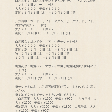
白馬五竜：「白馬五竜テレキャビン(往復)」「アルプス展望
リフト（１日フリー）」付き
大人￥９５００ 子供￥６９５０
期間：６月１６日（木）～１０月１０日（祝）
八方尾根：ゴンドラリフト「アダム」と「クワッドリフト」
2機の往復チケット付き
大人￥１０１００ 子供￥７５００
期間：６月４日(土）～１０月３０日（日）
白馬岩岳：ゴンドラ「ノア」往復チケット付き
大人￥９２００ 子供￥６９００
期間：夏 ７月 ９日（土）～８月２８日（土）
秋 ９月１７日（土）～９月１９日（祝）
１０月 １日（土）～１１月６日（日）
栂池高原：栂池パノラマウェイ往復と栂池自然園入園料のセ
ット付き
大人￥１０７００ 子供￥７８００
期間：６月１日（水）～１０月３１日（月）
※チケットによりご利用可能期間が異なりますのでご注意く
ださい。
※１泊で２枚までチケットをお付けできます。
（白馬五竜 大人＋￥1900 子供＋￥950 八方尾根 大
人＋￥2500 子供＋￥1500
栂池高原 大人＋￥3100 子供＋￥1800 白馬岩岳 大人
＋￥1600 子供＋￥900)