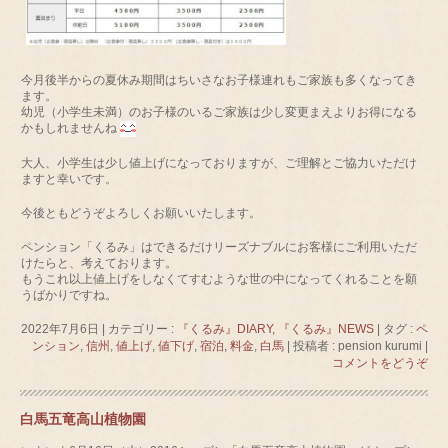
今月後半からの夏休み期間はちいさなお子様連れもご家族も多くなってき
ます。
幼児（小学生未満）のお子様のいるご家族は少し変更まえよりお得になる
かもしれませんね
大人、小学生は少し値上げになっておりますが、ご理解とご協力いただけ
ますと幸いです。
今後ともどうぞよろしくお願いいたします。
ペンション「くるみ」はできるだけリーズナブルにお客様にご利用いただ
けたらと、考えております。
もうこれ以上値上げをしなくてすむような世の中になってくれることを願
うばかりですね。
2022年7月6日
|
カテゴリー :
『くるみ』DIARY
,
『くるみ』NEWS
|
タグ :
ペ
ンション
,
信州
,
値上げ
,
値下げ
,
宿泊
,
料金
,
白馬
|
投稿者 : pension kurumi
|
コメントをどうぞ
白馬五竜高山植物園