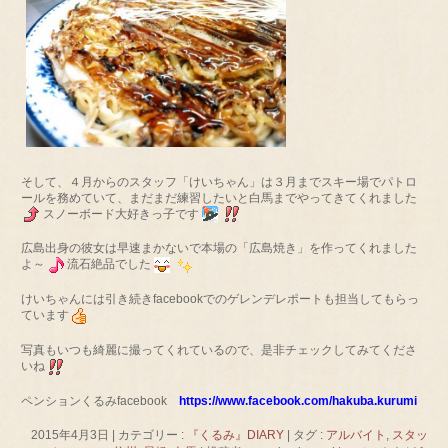
そして、４月からのスタッフ「けいちゃん」は３月までスキー場でパトロ
ールを務めていて、まだまだ練習したいと白馬までやってきてくれました
スノーボード大好きっ子です
広島出身の彼女は早速まかないで本場の「広島焼き」を作ってくれました
よ～
流石絶品でした
けいちゃんには引き続きfacebookでのゲレンデレポートも担当してもらっ
ています
写真もいつも綺麗に撮ってくれているので、是非チェックしてみてくださ
いね
ペンションくるみfacebook
https://www.facebook.com/hakuba.kurumi
2015年4月3日
|
カテゴリー :
『くるみ』DIARY
|
タグ :
アルバイト
,
スタッ