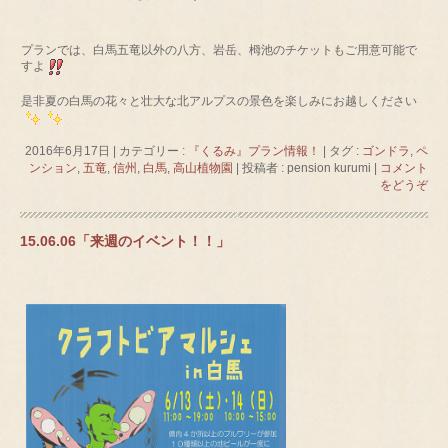
プランでは、白馬五竜以外の八方、岩岳、栂池のチケットもご用意可能で
すよ
是非夏の白馬の花々と壮大な北アルプスの景色を楽しみにお越しください
2016年6月17日
|
カテゴリー :
『くるみ』プラン情報！
|
タグ :
ゴンドラ
,
ペ
ンション
,
五竜
,
信州
,
白馬
,
高山植物園
|
投稿者 : pension kurumi
|
コメント
をどうぞ
15.06.06「来週のイベント！！」