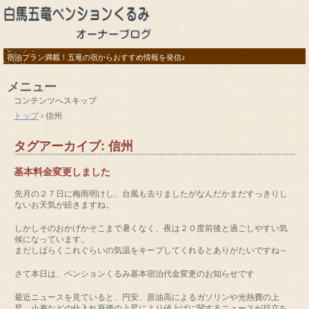
宿泊プラン満載！五竜の宿からおすすめ情報を発信♪
メニュー
コンテンツへスキップ
トップ
›
信州
タグアーカイブ:
信州
基本料金変更しました
先月の２７日に梅雨明けし、台風も去りましたがなんだかまだすっきりし
ないお天気が続きますね。
しかしそのおかげかそこまで暑くなく、夜は２０度前後と過ごしやすい気
候になっています。
まだしばらくこれぐらいの気温をキープしてくれるとありがたいですね～
さて本日は、ペンションくるみ基本宿泊代金変更のお知らせです
最近ニュースを見ていると、円安、原油高によるガソリンや光熱費の上
昇、小麦などの仕入れ原価の上昇により値上げに関するニュースが目立ち