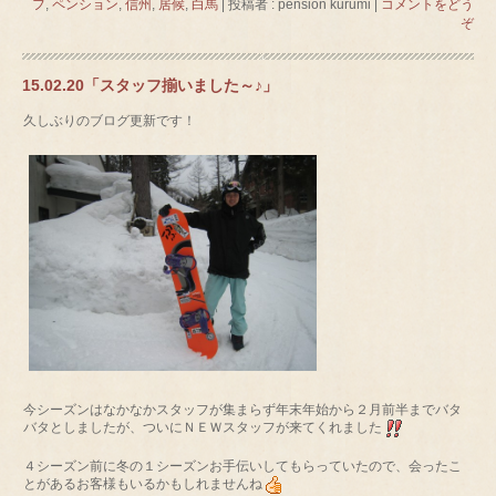
フ
,
ペンション
,
信州
,
居候
,
白馬
|
投稿者 : pension kurumi
|
コメントをどう
ぞ
15.02.20「スタッフ揃いました～♪」
久しぶりのブログ更新です！
今シーズンはなかなかスタッフが集まらず年末年始から２月前半までバタ
バタとしましたが、ついにＮＥＷスタッフが来てくれました
４シーズン前に冬の１シーズンお手伝いしてもらっていたので、会ったこ
とがあるお客様もいるかもしれませんね