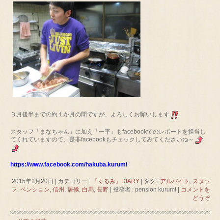
３月後半までの約１か月の間ですが、よろしくお願いします
スタッフ「まなちゃん」に加え「一平」もfacebookでのレポートを担当し
てくれていますので、是非facebookもチェックしてみてくださいね～
https://www.facebook.com/hakuba.kurumi
2015年2月20日
|
カテゴリー :
『くるみ』DIARY
|
タグ :
アルバイト
,
スタッ
フ
,
ペンション
,
信州
,
居候
,
白馬
,
長野
|
投稿者 : pension kurumi
|
コメントを
どうぞ