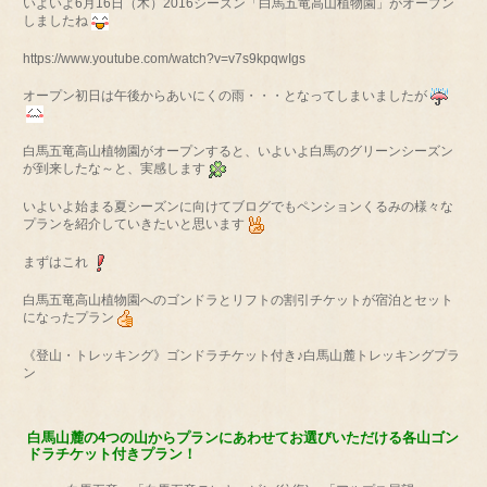
いよいよ6月16日（木）2016シーズン「白馬五竜高山植物園」がオープン
しましたね
https://www.youtube.com/watch?v=v7s9kpqwIgs
オープン初日は午後からあいにくの雨・・・となってしまいましたが
白馬五竜高山植物園がオープンすると、いよいよ白馬のグリーンシーズン
が到来したな～と、実感します
いよいよ始まる夏シーズンに向けてブログでもペンションくるみの様々な
プランを紹介していきたいと思います
まずはこれ
白馬五竜高山植物園へのゴンドラとリフトの割引チケットが宿泊とセット
になったプラン
《登山・トレッキング》ゴンドラチケット付き♪白馬山麓トレッキングプラ
ン
白馬山麓の4つの山からプランにあわせてお選びいただける各山ゴン
ドラチケット付きプラン！