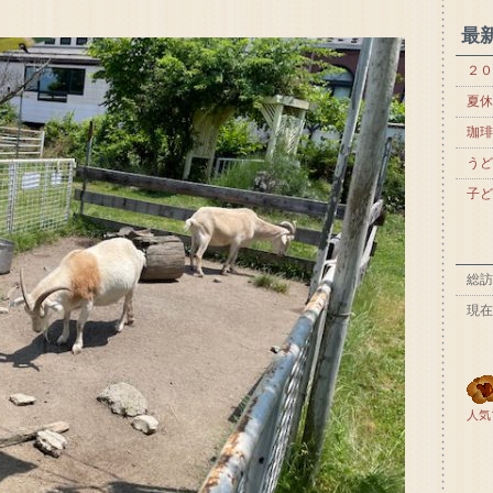
最
２０
夏休
珈琲
うど
子ど
総訪
現在
人気