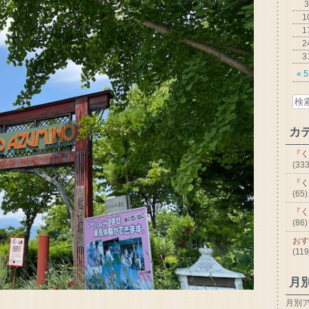
3
1
1
2
3
« 
カ
『く
(333
『く
(65)
『く
(86)
おす
(119
月
月別