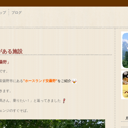
ップ
ブログ
がある施設
曇野」
です。
安曇野市にある
”ホースランド安曇野”
をご紹介
きます。
馬さん、乗りたい！」と返ってきました
ェンジのすぐそば。