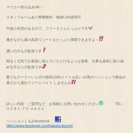
マイカー持ち込みOK！
スタッフルームあり寮費無料・無線LAN使用可
中抜け休憩があるので、フリータイムたっぷりです
働きながら夏の高原リゾートをたっぷり満喫できますよ～
通いの方も大歓迎です
明るく元気でお客様に喜んでいただけるような接客、仕事を真剣に取り組
める方なら大歓迎です
夏でもクーラーいらずの標高1000メートル近い 白馬のペンションで都会の
暑さから逃れリゾートバイト しませんか
詳しい内容・ご質問など、お気軽にお問い合わせください
TEL：
０２６１-７５-３６００
ペンションくるみfacebook
https://www.facebook.com/hakuba.kurumi