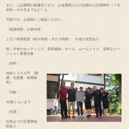
また、上記期間が最優先ですが、お盆期間だけの短期や上記期間外（７月
初旬～や９月までなど）も
可能です。お気軽にご相談ください。
〔勤務時間・仕事内容〕
１日７時間程度（朝４時間・夕方３時間） 中抜け休憩あり
朝・夕食のセッティング、厨房補助、ホール、ルームメイク、清掃などペ
ンション業務全般
〔給料〕
時給１２００円 (寮
費・光熱費・食費無
料）
〔年齢〕
40歳くらいまで
〔待遇〕
白馬までの交通費補
助あり