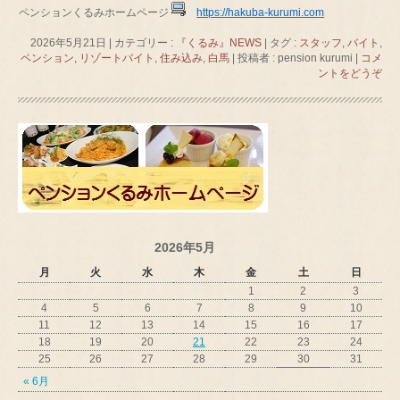
ペンションくるみホームページ
https://hakuba-kurumi.com
2026年5月21日
|
カテゴリー :
『くるみ』NEWS
|
タグ :
スタッフ
,
バイト
,
ペンション
,
リゾートバイト
,
住み込み
,
白馬
|
投稿者 : pension kurumi
|
コメ
ントをどうぞ
2026年5月
月
火
水
木
金
土
日
1
2
3
4
5
6
7
8
9
10
11
12
13
14
15
16
17
18
19
20
21
22
23
24
25
26
27
28
29
30
31
« 6月