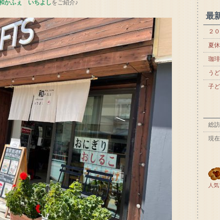
和かふぇ いちよし
をご紹介♪
最
２０
夏休
珈琲
うど
子ど
総訪
現在
人気