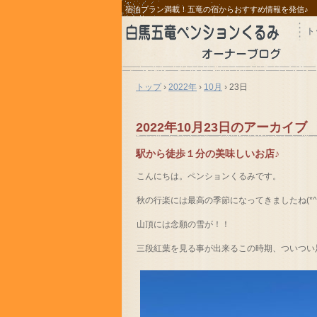
宿泊プラン満載！五竜の宿からおすすめ情報を発信♪
ト
トップ
›
2022年
›
10月
›
23日
2022年10月23日
のアーカイブ
駅から徒歩１分の美味しいお店♪
こんにちは。ペンションくるみです。
秋の行楽には最高の季節になってきましたね(*^^
山頂には念願の雪が！！
三段紅葉を見る事が出来るこの時期、ついつい足