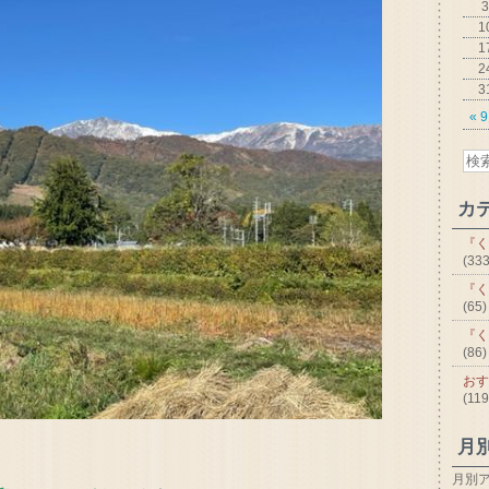
3
1
1
2
3
« 
カ
『く
(333
『く
(65)
『く
(86)
おす
(119
月
月別