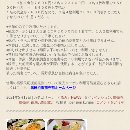
１泊２食付７８００円×３名＝２３４００円 ３名３枚利用で１５０
００円引き ⇒ ８４００円お支払い
１名の代金が７８００円なので、３名４枚利用２００００円引きとはなり
ませんのでご注意ください。
●当館のみでご利用いただけます。
●観光クーポンは１人１泊につき２０００円分１冊です。１人２枚利用でも
１冊となりますので、ご了承ください。
●GoToトラベル事業や長野県の他の宿泊割事業との併用はできません。
●本券は、払戻しまたは現金との引換えはしません。
●釣り銭は出ません（額面以下のお支払いではご利用できません）。
●営利目的の本券の転売はいかなる場合でも固くお断りします。
●休館・休業・緊急事態宣言の発出等により利用できない場合があります。
●販売した前売券を購入者が実際に使用することができず、利用対象期間を
経過した場合に
被った損害について、長野県及び当館は責任を負いません。
信州の宿県民応援前売割について観光クーポン利用可能施設などさらに詳
しくはこちら⇒
県民応援前売割ホームページ
2021年5月13日
|
カテゴリー :
『くるみ』NEWS
|
タグ :
ペンション
,
前売券
,
前売割
,
白馬
,
県民限定
|
投稿者 : pension kurumi
|
コメントをどうぞ