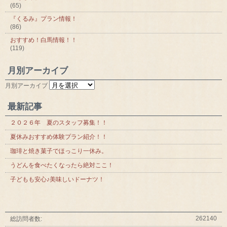
(65)
『くるみ』プラン情報！
(86)
おすすめ！白馬情報！！
(119)
月別アーカイブ
月別アーカイブ
最新記事
２０２６年 夏のスタッフ募集！！
夏休みおすすめ体験プラン紹介！！
珈琲と焼き菓子でほっこり一休み。
うどんを食べたくなったら絶対ここ！
子どもも安心♪美味しいドーナツ！
262140
総訪問者数: