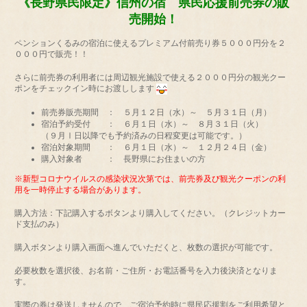
《長野県民限定》信州の宿 県民応援前売券の販
売開始！
ペンションくるみの宿泊に使えるプレミアム付前売り券５０００円分を２
０００円で販売！！
さらに前売券の利用者には周辺観光施設で使える２０００円分の観光クー
ポンをチェックイン時にお渡しします
前売券販売期間 ： ５月１２日（水）～ ５月３１日（月）
宿泊予約受付 ： ６月１日（水）～ ８月３１日（火）
（９月Ⅰ日以降でも予約済みの日程変更は可能です。）
宿泊対象期間 ： ６月１日（水）～ １２月２４日（金）
購入対象者 ： 長野県にお住まいの方
※新型コロナウイルスの感染状況次第では、前売券及び観光クーポンの利
用を一時停止する場合があります。
購入方法：下記購入するボタンより購入してください。（クレジットカー
ド支払のみ）
購入ボタンより購入画面へ進んでいただくと、枚数の選択が可能です。
必要枚数を選択後、お名前・ご住所・お電話番号を入力後決済となりま
す。
実際の券は発送しませんので、ご宿泊予約時に県民応援割をご利用希望と