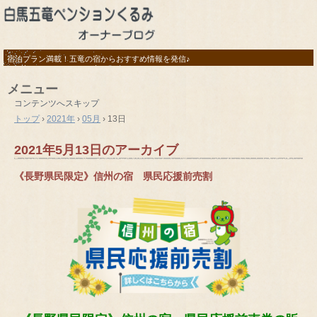
宿泊プラン満載！五竜の宿からおすすめ情報を発信♪
メニュー
コンテンツへスキップ
トップ
›
2021年
›
05月
›
13日
2021年5月13日
のアーカイブ
《長野県民限定》信州の宿 県民応援前売割