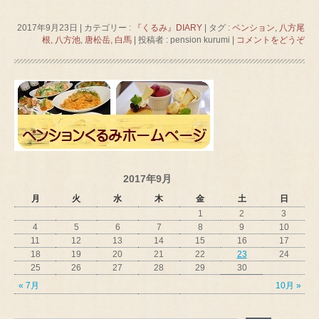
2017年9月23日
|
カテゴリー :
『くるみ』DIARY
|
タグ :
ペンション
,
八方尾
根
,
八方池
,
唐松岳
,
白馬
|
投稿者 : pension kurumi
|
コメントをどうぞ
2017年9月
月
火
水
木
金
土
日
1
2
3
4
5
6
7
8
9
10
11
12
13
14
15
16
17
18
19
20
21
22
23
24
25
26
27
28
29
30
« 7月
10月 »