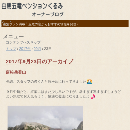
宿泊プラン満載！五竜の宿からおすすめ情報を発信♪
メニュー
コンテンツへスキップ
トップ
›
2017年
›
09月
›
23日
2017年9月23日
のアーカイブ
唐松岳登山
先週、スタッフの俊くんと唐松岳に行ってきました
９月中旬だと、紅葉にはまだ少し早いですが、暑すぎず寒すぎずちょうど
よい気候でお天気もよく、快適な登山になりましたよ