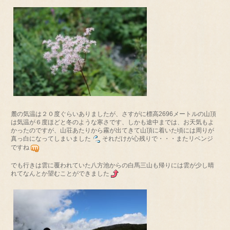
麓の気温は２０度ぐらいありましたが、さすがに標高2696メートルの山頂
は気温が６度ほどと冬のような寒さです、しかも途中までは、お天気もよ
かったのですが、山荘あたりから霧が出てきて山頂に着いた頃には周りが
真っ白になってしまいました
それだけが心残りで・・・またリベンジ
ですね
でも行きは雲に覆われていた八方池からの白馬三山も帰りには雲が少し晴
れてなんとか望むことができました