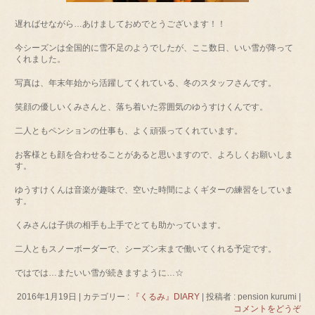
遅ればせながら…あけましておめでとうございます！！
今シーズンは全国的に雪不足のようでしたが、ここ数日、いい雪が降って
くれました。
写真は、年末年始から活躍してくれている、冬のスタッフさんです。
笑顔の優しいくみさんと、落ち着いた雰囲気のゆうすけくんです。
二人ともペンションの仕事も、よく頑張ってくれています。
お客様とも顔を合わせることがあると思いますので、よろしくお願いしま
す。
ゆうすけくんは音楽が趣味で、空いた時間によくギターの練習をしていま
す。
くみさんは子供の相手も上手でとても助かっています。
二人ともスノーボーダーで、シーズン末まで働いてくれる予定です。
ではでは…またいい雪が続きますように…☆
2016年1月19日
|
カテゴリー :
『くるみ』DIARY
|
投稿者 : pension kurumi
|
コメントをどうぞ