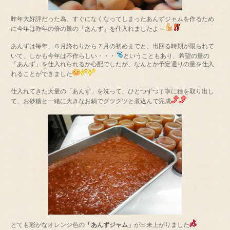
昨年大好評だった為、すぐになくなってしまったあんずジャムを作るため
に今年は昨年の倍の量の「あんず」を仕入れましたよ～
あんずは毎年、６月終わりから７月の初めまでと、出回る時期が限られて
いて、しかも今年は不作らしい・・・
ということもあり、希望の量の
「あんず」を仕入れられるか心配でしたが、なんとか予定通りの量を仕入
れることができました
仕入れてきた大量の「あんず」を洗って、ひとつずつ丁寧に種を取り出し
て、お砂糖と一緒に大きなお鍋でグツグツと煮込んで完成
とても彩かなオレンジ色の
「あんずジャム」
が出来上がりました