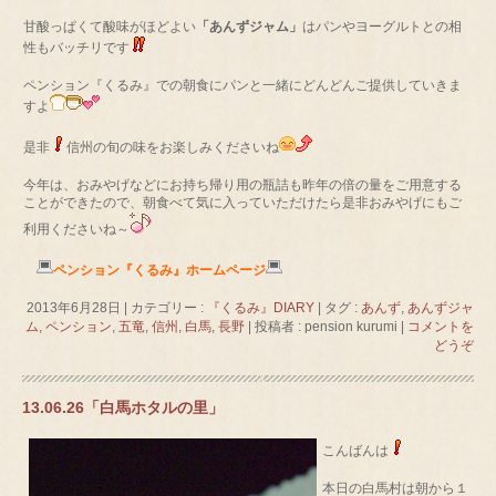
甘酸っぱくて酸味がほどよい
「あんずジャム」
はパンやヨーグルトとの相
性もバッチリです
ペンション『くるみ』での朝食にパンと一緒にどんどんご提供していきま
すよ
是非
信州の旬の味をお楽しみくださいね
今年は、おみやげなどにお持ち帰り用の瓶詰も昨年の倍の量をご用意する
ことができたので、朝食べて気に入っていただけたら是非おみやげにもご
利用くださいね～
ペンション『くるみ』ホームページ
2013年6月28日
|
カテゴリー :
『くるみ』DIARY
|
タグ :
あんず
,
あんずジャ
ム
,
ペンション
,
五竜
,
信州
,
白馬
,
長野
|
投稿者 : pension kurumi
|
コメントを
どうぞ
13.06.26「白馬ホタルの里」
こんばんは
本日の白馬村は朝から１