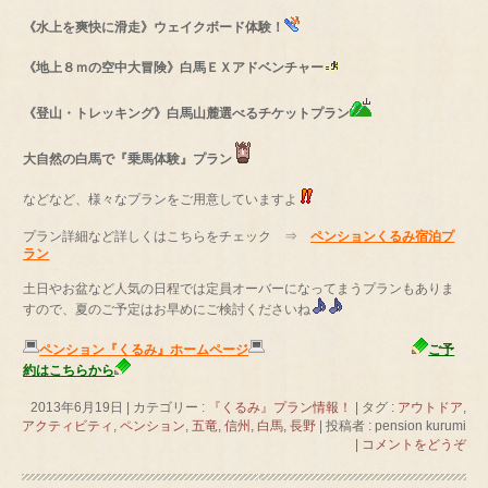
《水上を爽快に滑走》ウェイクボード体験！
《地上８ｍの空中大冒険》白馬ＥＸアドベンチャー
《登山・トレッキング》白馬山麓選べるチケットプラン
大自然の白馬で『乗馬体験』プラン
などなど、様々なプランをご用意していますよ
プラン詳細など詳しくはこちらをチェック ⇒
ペンションくるみ宿泊プ
ラン
土日やお盆など人気の日程では定員オーバーになってまうプランもありま
すので、夏のご予定はお早めにご検討くださいね
ペンション『くるみ』ホームページ
ご予
約はこちらから
2013年6月19日
|
カテゴリー :
『くるみ』プラン情報！
|
タグ :
アウトドア
,
アクティビティ
,
ペンション
,
五竜
,
信州
,
白馬
,
長野
|
投稿者 : pension kurumi
|
コメントをどうぞ