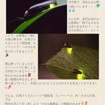
日中雨で、現在もまだ降
り続いています・・・
そんな中、本日お泊りの
お客様が「雨でもホタル
は見られますか？」「ホ
タルが見たい！」という
ことで、お客様と一緒に
小雨が降る中、白馬クロ
スカントリー競技場「ス
ノーハープ」へホタルを
見に行ってきました
雨は降っていましたが、
スノーハープに着くと入
口付近でいきなり１～２
匹のホタルを発見
真っ暗闇の中を少しずつ
奥へ進んでいくと、水辺にさらにたくさんのホタルを見ることができまし
た
そんな、白馬クリスカントリー競技場「スノーハープ」内「ホタルの里」
では
明日６月２７日（木）より「ホタル観察会」が開催されます