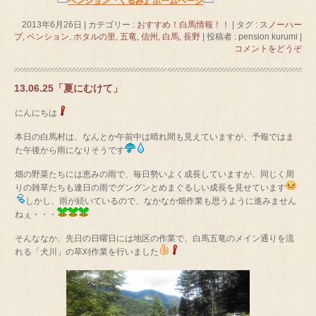
ペンション『くるみ』ホームページ
2013年6月26日
|
カテゴリー :
おすすめ！白馬情報！！
|
タグ :
スノーハー
プ
,
ペンション
,
ホタルの里
,
五竜
,
信州
,
白馬
,
長野
|
投稿者 : pension kurumi
|
コメントをどうぞ
13.06.25「夏にむけて」
にんにちは
本日の白馬村は、なんとか午前中は晴れ間も見えていますが、予報ではま
た午後から雨になりそうです
畑の野菜たちには恵みの雨で、毎日勢いよく成長していますが、同じく周
りの雑草たちも連日の雨でグングンとめまぐるしい成長を見せています
しかし、雨が続いているので、なかなか畑作業も思うように進みません
ねぇ・・・
そんななか、先日の日曜日には地区の作業で、白馬五竜のメイン通りを流
れる「犬川」の草刈作業を行いました