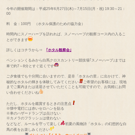
今年の開催期間は：平成25年6月27日(木)～7月15日(月・祝) 19:30～21：
00
料 金：100円 （ホタル保護のための協力金）
時間内にスノーハープを訪れれば、スノーハープの観察コース内の入るこ
とができます
詳しくはコチラから⇒
｢ホタル観察会｣
ペンションくるみから白馬クロスカントリー競技場｢スノーハープ｣までは
車で約7～8分とすぐ近くです
ご夕食後でも十分間に合いますので、是非「ホタルの里」に出かけて、神
秘的なホタルの輝きを体験してみてください
ご希望のお客様には、現地
までご案内または送迎させていただくことも可能ですので、お気軽にお問
い合わせくださいね
ただし、ホタルを鑑賞するときの注意点
※懐中電灯には赤いセロハンを貼る
※車のハザードランプは点けない
※カメラのフラッシュは使わない
などなど、ルールを守って楽しく
初夏の風物詩「ホタル」の幻想的な白
馬の夜をお楽しみください