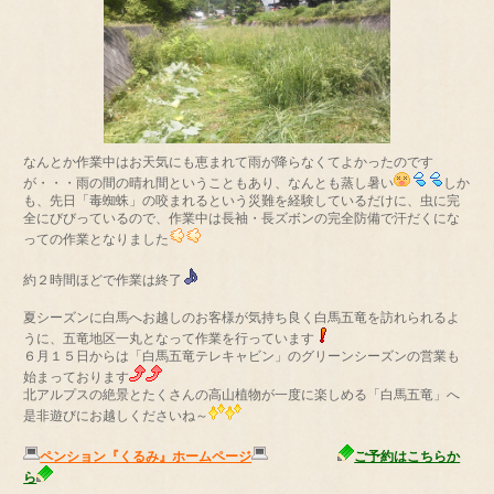
なんとか作業中はお天気にも恵まれて雨が降らなくてよかったのです
が・・・雨の間の晴れ間ということもあり、なんとも蒸し暑い
しか
も、先日「毒蜘蛛」の咬まれるという災難を経験しているだけに、虫に完
全にびびっているので、作業中は長袖・長ズボンの完全防備で汗だくにな
っての作業となりました
約２時間ほどで作業は終了
夏シーズンに白馬へお越しのお客様が気持ち良く白馬五竜を訪れられるよ
うに、五竜地区一丸となって作業を行っています
６月１５日からは「白馬五竜テレキャビン」のグリーンシーズンの営業も
始まっております
北アルプスの絶景とたくさんの高山植物が一度に楽しめる「白馬五竜」へ
是非遊びにお越しくださいね～
ペンション『くるみ』ホームページ
ご予約はこちらか
ら