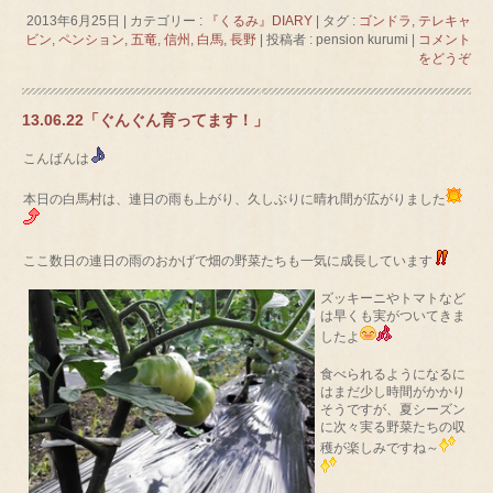
2013年6月25日
|
カテゴリー :
『くるみ』DIARY
|
タグ :
ゴンドラ
,
テレキャ
ビン
,
ペンション
,
五竜
,
信州
,
白馬
,
長野
|
投稿者 : pension kurumi
|
コメント
をどうぞ
13.06.22「ぐんぐん育ってます！」
こんばんは
本日の白馬村は、連日の雨も上がり、久しぶりに晴れ間が広がりました
ここ数日の連日の雨のおかげで畑の野菜たちも一気に成長しています
ズッキーニやトマトなど
は早くも実がついてきま
したよ
食べられるようになるに
はまだ少し時間がかかり
そうですが、夏シーズン
に次々実る野菜たちの収
穫が楽しみですね～