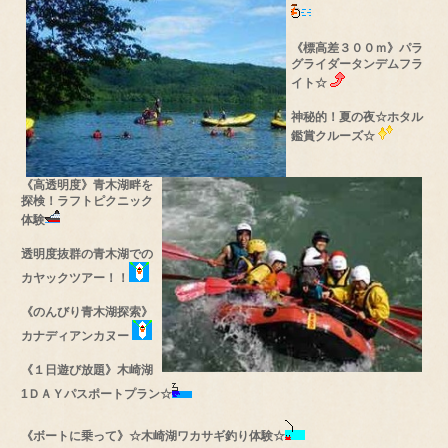
《標高差３００ｍ》パラ
グライダータンデムフラ
イト☆
神秘的！夏の夜☆ホタル
鑑賞クルーズ☆
《高透明度》青木湖畔を
探検！ラフトピクニック
体験
透明度抜群の青木湖での
カヤックツアー！！
《のんびり青木湖探索》
カナディアンカヌー
《１日遊び放題》木崎湖
1ＤＡＹパスポートプラン☆
《ボートに乗って》☆木崎湖ワカサギ釣り体験☆