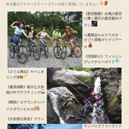
める夏のアクティビティープランが続々登場していますよ～
《星空観察》白馬の夜空
に輝く満天の星空案内プ
ラン
≪夏限定≫☆クワガタ・
カブト採集ガイドツアー
☆
《渓流釣り》フィッシン
グレクチャーガイド
《スリル満点》キャニオ
ニング体験
《激流体験》雄大な大自
然の中でラフティング
《爽快》☆マウンテンバ
イクダウンヒル☆
《大自然を疾走》マウン
テンバイクファンライド