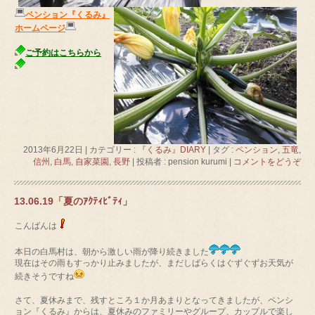
ペンション『くるみ』
ホームページ
ご予約はこちらから
2013年6月22日
|
カテゴリー :
『くるみ』DIARY
|
タグ :
ペンション
,
五竜
,
信州
,
白馬
,
自家菜園
,
長野
|
投稿者 : pension kurumi
|
コメントをどうぞ
13.06.19「夏のｱｸﾃｨﾋﾞﾃｨ」
こんばんは
本日の白馬村は、朝から激しい雨が降り続きました
現在はその雨もすっかり止みましたが、まだしばらくはぐずぐずお天気が
続きそうですね
さて、夏休みまで、残すところ１か月あまりとなってきましたが、ペンシ
ョン『くるみ』からは、夏休みのファミリーやグループ、カップルで楽し