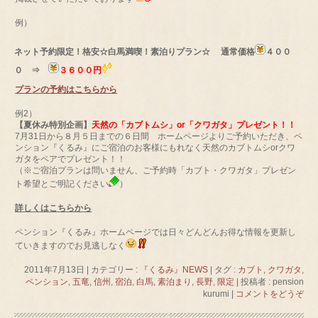
例）
ネット予約限定！格安☆白馬満喫！素泊りプラン☆
通常価格
４００
０ ⇒
３６００円
プランの予約はこちらから
例2）
【夏休み特別企画】
天然の「カブトムシ」or「クワガタ」プレゼント！！
7月31日から８月５日までの６日間 ホームページよりご予約いただき、ペ
ンション『くるみ』にご宿泊のお客様にもれなく天然のカブトムシorクワ
ガタをペアでプレゼント！！
（※ご宿泊プランは問いません、ご予約時「カブト・クワガタ」プレゼン
ト希望とご明記ください
）
詳しくはこちらから
ペンション『くるみ』ホームページでは日々どんどんお得な情報を更新し
ていきますのでお見逃しなく
2011年7月13日
|
カテゴリー :
『くるみ』NEWS
|
タグ :
カブト
,
クワガタ
,
ペンション
,
五竜
,
信州
,
宿泊
,
白馬
,
素泊まり
,
長野
,
限定
|
投稿者 : pension
kurumi
|
コメントをどうぞ