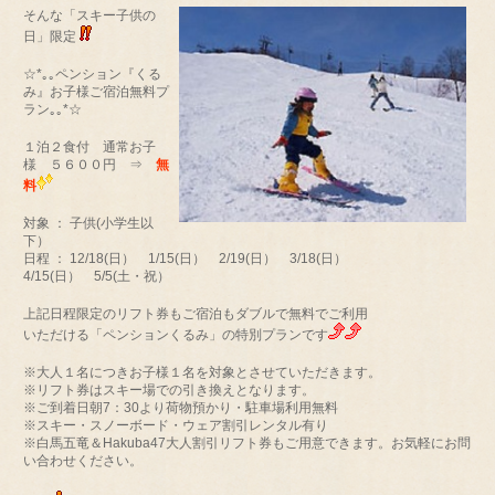
そんな「スキー子供の
日」限定
☆*｡｡ペンション『くる
み』お子様ご宿泊無料プ
ラン｡｡*☆
１泊２食付 通常お子
様 ５６００円 ⇒
無
料
対象 ： 子供(小学生以
下）
日程 ： 12/18(日） 1/15(日） 2/19(日） 3/18(日）
4/15(日） 5/5(土・祝）
上記日程限定のリフト券もご宿泊もダブルで無料でご利用
いただける「ペンションくるみ」の特別プランです
※大人１名につきお子様１名を対象とさせていただきます。
※リフト券はスキー場での引き換えとなります。
※ご到着日朝7：30より荷物預かり・駐車場利用無料
※スキー・スノーボード・ウェア割引レンタル有り
※白馬五竜＆Hakuba47大人割引リフト券もご用意できます。お気軽にお問
い合わせください。