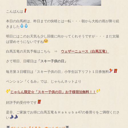
こんばんは
本日の白馬村は、昨日までの快晴とは一転・・・朝から大粒の雨が降り続
きました
明日にはこのお天気も少し回復に向かってくれそうですが・・・まだ太陽
は望めそうにないですね
白馬五竜の天気予報はこちら ⇒
ウェザーニュース（白馬五竜）
さて明日、日曜日は
「スキー子供の日」
毎月第３日曜日は「スキー子供の日」小学生以下リフト１日券無料
ペンション『くるみ』では、じゃらんネットより
じゃらん限定☆「スキー子供の日」お子様宿泊無料！！
好評予約受付中です
是非、ご家族でお得に白馬五竜＆Ｈａｋｕｂａ47の春滑りをご満喫くださ
い