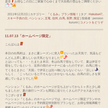
是非
お得なこの日にご家族で心ゆくまで大自然の雪山をご満喫ください
2011年12月2日
|
カテゴリー :
『くるみ』プラン情報！
|
タグ :
Hakuba47
,
スキー子供の日
,
ペンション
,
五竜
,
信州
,
白馬
,
長野
,
限定
|
投稿者 : pension
kurumi
|
コメントをどうぞ
11.07.13「ホームページ限定」
こんばんは
本日の白馬村は、まさに夏シーズンに突入
といったお天気で、気温もど
んどん上昇し夏らしいお天気となりました
とはいっても・・・たまたま本日、冬は白馬で宿をしていて、夏は伊豆で
宿をしているという、近所の宿のオーナーに会ったのですが、白馬に帰っ
てくるとまさに「天国」で伊豆とは比べ物にならないぐらい「涼しい
」
らしく、「こっちにいると汗そんなにかかないもんね」白馬の涼しさを実
感しているようでした
ペンション『くるみ』のホームページが立ち上がってから１ヶ月と少し経
ちましたが、夏の旅行シーズンも間近に迫りたくさんのアクセスありがと
うございます
ペンション『くるみ』のホームページでは、ホームページ限定プランやホ
ームページからのネット予約限定特別割引プランなど、お得な情報満載で
掲載させていただいております