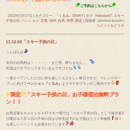
ペンション『くるみ』ホームページ
ご予約はこちらから
2012年3月17日
|
カテゴリー :
『くるみ』DIARY
|
タグ :
Hakuba47
,
スキー
子供の日
,
ペンション
,
五竜
,
信州
,
白馬
,
長野
,
限定
|
投稿者 : pension kurumi
|
コメントをどうぞ
11.12.02「スキー子供の日」
こんばんは
本日の白馬村は・・・・・・まだ雪、降りません。。
気温は十分下がってきているんですけどね
一度オープンしただけに待ち遠しくもどかしい毎日ですが、ゲレンデオー
プンに向けて
ペンション『くるみ』
よりＮＥＷプランのご案内です
限定
「スキー子供の日」お子様宿泊無料プラ
ン！！
白馬五竜＆Ｈａｋｕｂａ47スキー場では「スキー子供の日」として毎月第3
日曜日＆５月５日の子供の日は小学生以下のお子様はリフト券無料
様々
な楽しいイベントも企画されています