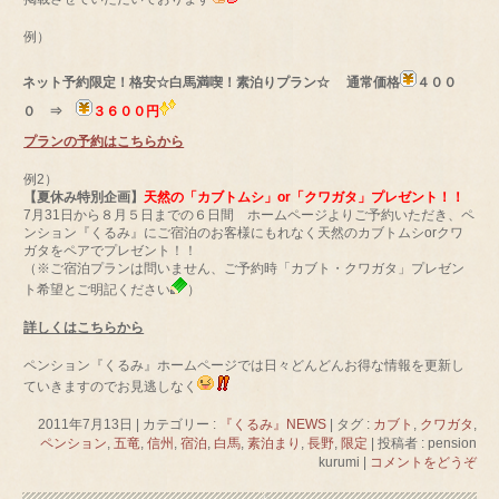
例）
ネット予約限定！格安☆白馬満喫！素泊りプラン☆
通常価格
４００
０ ⇒
３６００円
プランの予約はこちらから
例2）
【夏休み特別企画】
天然の「カブトムシ」or「クワガタ」プレゼント！！
7月31日から８月５日までの６日間 ホームページよりご予約いただき、ペ
ンション『くるみ』にご宿泊のお客様にもれなく天然のカブトムシorクワ
ガタをペアでプレゼント！！
（※ご宿泊プランは問いません、ご予約時「カブト・クワガタ」プレゼン
ト希望とご明記ください
）
詳しくはこちらから
ペンション『くるみ』ホームページでは日々どんどんお得な情報を更新し
ていきますのでお見逃しなく
2011年7月13日
|
カテゴリー :
『くるみ』NEWS
|
タグ :
カブト
,
クワガタ
,
ペンション
,
五竜
,
信州
,
宿泊
,
白馬
,
素泊まり
,
長野
,
限定
|
投稿者 : pension
kurumi
|
コメントをどうぞ