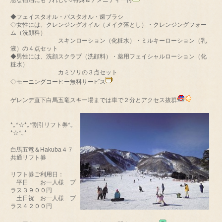
急な宿泊にもうれしい♪特典＆アメニティー付
◆フェイスタオル・バスタオル・歯ブラシ
◇女性には、クレンジングオイル（メイク落とし）・クレンジングフォー
ム（洗顔料）
スキンローション（化粧水）・ミルキーローション（乳
液）の４点セット
◆男性には、洗顔スクラブ（洗顔料）・薬用フェイシャルローション（化
粧水）
カミソリの３点セット
◇モーニングコーヒー無料サービス
ゲレンデ直下白馬五竜スキー場までは車で２分とアクセス抜群
*｡*☆*｡*割引リフト券*｡
*☆*｡*
白馬五竜＆Hakuba４７
共通リフト券
リフト券ご利用日：
平日 お一人様 プ
ラス３９００円
土日祝 お一人様 プ
ラス４２００円