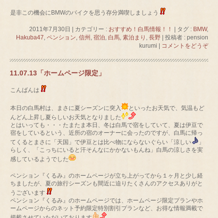
是非この機会にBMWのバイクを思う存分満喫しましょう
2011年7月30日
|
カテゴリー :
おすすめ！白馬情報！！
|
タグ :
BMW
,
Hakuba47
,
ペンション
,
信州
,
宿泊
,
白馬
,
素泊まり
,
長野
|
投稿者 : pension
kurumi
|
コメントをどうぞ
11.07.13「ホームページ限定」
こんばんは
本日の白馬村は、まさに夏シーズンに突入
といったお天気で、気温もど
んどん上昇し夏らしいお天気となりました
とはいっても・・・たまたま本日、冬は白馬で宿をしていて、夏は伊豆で
宿をしているという、近所の宿のオーナーに会ったのですが、白馬に帰っ
てくるとまさに「天国」で伊豆とは比べ物にならないぐらい「涼しい
」
らしく、「こっちにいると汗そんなにかかないもんね」白馬の涼しさを実
感しているようでした
ペンション『くるみ』のホームページが立ち上がってから１ヶ月と少し経
ちましたが、夏の旅行シーズンも間近に迫りたくさんのアクセスありがと
うございます
ペンション『くるみ』のホームページでは、ホームページ限定プランやホ
ームページからのネット予約限定特別割引プランなど、お得な情報満載で
掲載させていただいております