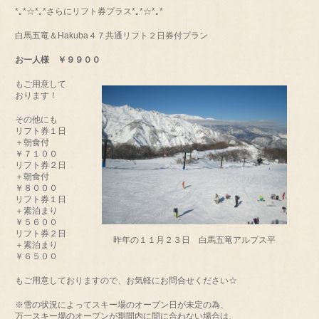
*｡*☆*｡*さらにリフト券プラス*｡*☆*｡*
白馬五竜＆Hakuba４７共通リフト２日券付プラン
お一人様 ￥９９００
もご用意して
おります！
その他にも
リフト券１日
＋朝食付
￥７１００
リフト券２日
＋朝食付
￥８０００
リフト券１日
＋素泊まり
￥５６００
リフト券２日
昨年の１１月２３日 白馬五竜アルプス平
＋素泊まり
￥６５００
もご用意しておりますので、お気軽にお問合せください☆
※雪の状況によってスキー場のオープン日が未定の為、
万一スキー場のオープンが期間内に間に合わない場合は、