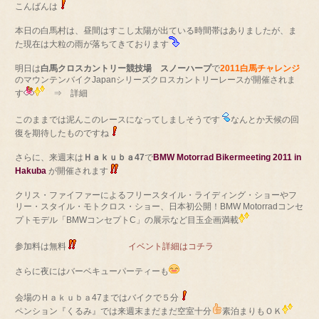
こんばんは
本日の白馬村は、昼間はすこし太陽が出ている時間帯はありましたが、ま
た現在は大粒の雨が落ちてきております
明日は
白馬クロスカントリー競技場 スノーハープ
で
2011
白馬チャレンジ
のマウンテンバイクJapanシリーズクロスカントリーレースが開催されま
す
⇒ 詳細
このままでは泥んこのレースになってしましそうです
なんとか天候の回
復を期待したものですね
さらに、来週末は
Ｈａｋｕｂａ47
で
BMW Motorrad Bikermeeting 2011 in
Hakuba
が開催されます
クリス・ファイファーによるフリースタイル・ライディング・ショーやフ
リー・スタイル・モトクロス・ショー、日本初公開！BMW Motorradコンセ
プトモデル「BMWコンセプトC」の展示など目玉企画満載
参加料は無料
イベント詳細はコチラ
さらに夜にはバーベキューパーティーも
会場のＨａｋｕｂａ47まではバイクで５分
ペンション『くるみ』では来週末まだまだ空室十分
素泊まりもＯＫ