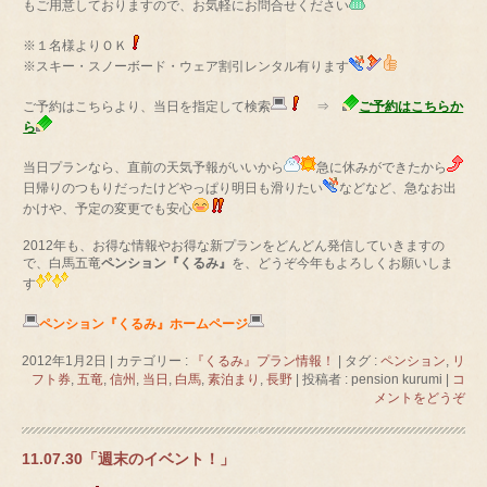
もご用意しておりますので、お気軽にお問合せください
※１名様よりＯＫ
※スキー・スノーボード・ウェア割引レンタル有ります
ご予約はこちらより、当日を指定して検索
⇒
ご予約はこちらか
ら
当日プランなら、直前の天気予報がいいから
急に休みができたから
日帰りのつもりだったけどやっぱり明日も滑りたい
などなど、急なお出
かけや、予定の変更でも安心
2012年も、お得な情報やお得な新プランをどんどん発信していきますの
で、白馬五竜
ペンション『くるみ』
を、どうぞ今年もよろしくお願いしま
す
ペンション『くるみ』ホームページ
2012年1月2日
|
カテゴリー :
『くるみ』プラン情報！
|
タグ :
ペンション
,
リ
フト券
,
五竜
,
信州
,
当日
,
白馬
,
素泊まり
,
長野
|
投稿者 : pension kurumi
|
コ
メントをどうぞ
11.07.30「週末のイベント！」