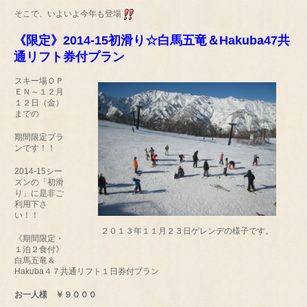
そこで、いよいよ今年も登場
《限定》2014-15初滑り☆白馬五竜＆Hakuba47共
通リフト券付プラン
スキー場ＯＰ
ＥＮ～１２月
１２日（金）
までの
期間限定プラ
ンです！！
2014-15シー
ズンの「初滑
り」に是非ご
利用下さ
い！！
２０１３年１１月２３日ゲレンデの様子です。
《期間限定・
１泊２食付》
白馬五竜＆
Hakuba４７共通リフト１日券付プラン
お一人様 ￥９０００