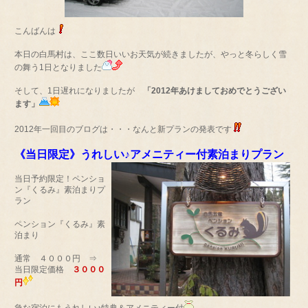
こんばんは
本日の白馬村は、ここ数日いいお天気が続きましたが、やっと冬らしく雪
の舞う1日となりました
そして、1日遅れになりましたが
「2012年あけましておめでとうござい
ます」
2012年一回目のブログは・・・なんと新プランの発表です
《当日限定》うれしい♪アメニティー付素泊まりプラン
当日予約限定！ペンショ
ン『くるみ』素泊まりプ
ラン
ペンション『くるみ』素
泊まり
通常 ４０００円 ⇒
当日限定価格
３０００
円