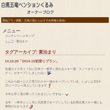
宿泊プラン満載！五竜の宿からおすすめ情報を発信♪
メニュー
コンテンツへスキップ
トップ
›
素泊まり
タグアーカイブ:
素泊まり
14.10.20「2014-15初滑りプラン」
先週の１０月１７日に日本で一番早く滑れるスキー場「スノータウンイエ
ティ」がオープンしましたね～
これから続々と人工雪でのスキー場がオープンしていき、いよいよ2014-
15シーズンへ突入していきます
今年も早く雪が降ってくれるといいですね～
去年、一昨年と１１月に天然雪でオープンしている白馬五竜スキー場にも
期待がかかります