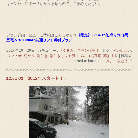
キャンセル料等一切かかりませんので、ご安心ください。
プラン詳細・空室・ご予約はこちらから⇒
《限定》2014-15初滑り☆白馬
五竜＆Hakuba47共通リフト券付プラン
2014年10月20日
|
カテゴリー :
『くるみ』プラン情報！
|
タグ :
ペンション
,
リフト券
,
初滑り
,
割引き
,
割引きリフト券
,
白馬
,
白馬五竜
,
素泊まり
|
投稿者
: pension kurumi
|
コメントをどうぞ
12.01.02「2012年スタート！」