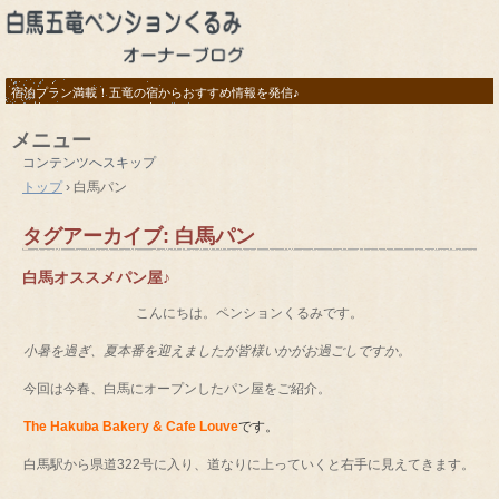
宿泊プラン満載！五竜の宿からおすすめ情報を発信♪
メニュー
コンテンツへスキップ
トップ
›
白馬パン
タグアーカイブ:
白馬パン
白馬オススメパン屋♪
こんにちは。ペンションくるみです。
小暑を過ぎ、夏本番を迎えましたが皆様いかがお過ごしですか。
今回は今春、白馬にオープンしたパン屋をご紹介。
The Hakuba Bakery & Cafe Louve
です。
白馬駅から県道322号に入り、道なりに上っていくと右手に見えてきます。