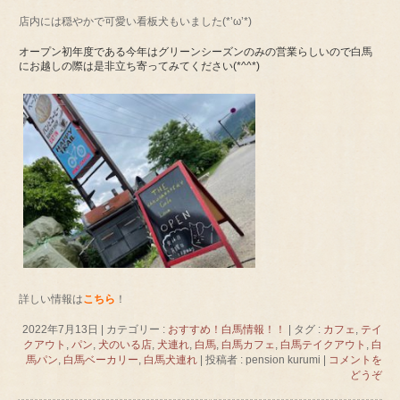
店内には穏やかで可愛い看板犬もいました(*’ω’*)
オープン初年度である今年はグリーンシーズンのみの営業らしいので白馬
にお越しの際は是非立ち寄ってみてください(*^^*)
詳しい情報は
こちら
！
2022年7月13日
|
カテゴリー :
おすすめ！白馬情報！！
|
タグ :
カフェ
,
テイ
クアウト
,
パン
,
犬のいる店
,
犬連れ
,
白馬
,
白馬カフェ
,
白馬テイクアウト
,
白
馬パン
,
白馬ベーカリー
,
白馬犬連れ
|
投稿者 : pension kurumi
|
コメントを
どうぞ