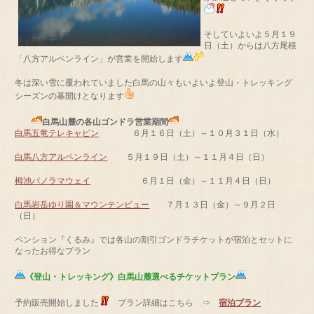
そしていよいよ５月１９
日（土）からは八方尾根
「八方アルペンライン」が営業を開始します
冬は深い雪に覆われていました白馬の山々もいよいよ登山・トレッキング
シーズンの幕開けとなります
白馬山麓の各山ゴンドラ営業期間
白馬五竜テレキャビン
６月１６日（土）～１０月３１日（水）
白馬八方アルペンライン
５月１９日（土）～１１月４日（日）
栂池パノラマウェイ
６月１日（金）～１１月４日（日）
白馬岩岳ゆり園＆マウンテンビュー
７月１３日（金）～９月２日
（日）
ペンション『くるみ』では各山の割引ゴンドラチケットが宿泊とセットに
なったお得なプラン
《登山・トレッキング》白馬山麓選べるチケットプラン
予約販売開始しました
プラン詳細はこちら ⇒
宿泊プラン