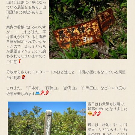
山頂とは別に小屋になっ
ている展望台もあり、山
頂直前に分岐がありま
す。
案内の看板はあるのです
が・・・これがまた、字
は消えかけているし看板
自体が固定されていなか
ったので「えっ？どっち
が展望台？？」と少し惑
わされてしまいますので
ご注意
分岐からさらに３００メートルほど進むと、非難小屋にもなっている展望
台に到着
これまた、「日本海」「雨飾山」「妙高山」「白馬三山」など３６０度の
絶景が楽しめます
当日はお天気も快晴で、
最高の登山となりました
麓には「鎌池」や「小谷
温泉」などもあり、行程
ものぼり８０分、くだり