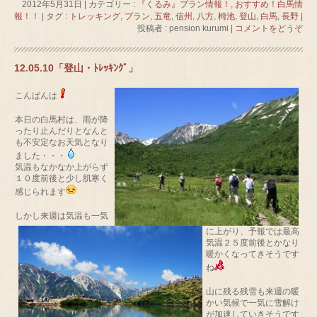
2012年5月31日
|
カテゴリー :
『くるみ』プラン情報！
,
おすすめ！白馬情
報！！
|
タグ :
トレッキング
,
プラン
,
五竜
,
信州
,
八方
,
栂池
,
登山
,
白馬
,
長野
|
投稿者 : pension kurumi
|
コメントをどうぞ
12.05.10「登山・ﾄﾚｯｷﾝｸﾞ」
こんばんは
本日の白馬村は、雨が降
ったり止んだりとなんと
も不安定なお天気となり
ました・・・
気温もなかなか上がらず
１０度前後と少し肌寒く
感じられます
しかし来週は気温も一気
に上がり、予報では最高
気温２５度前後とかなり
暖かくなってきそうです
ね
山に残る残雪も来週の暖
かい気候で一気に雪解け
が加速していきそうです