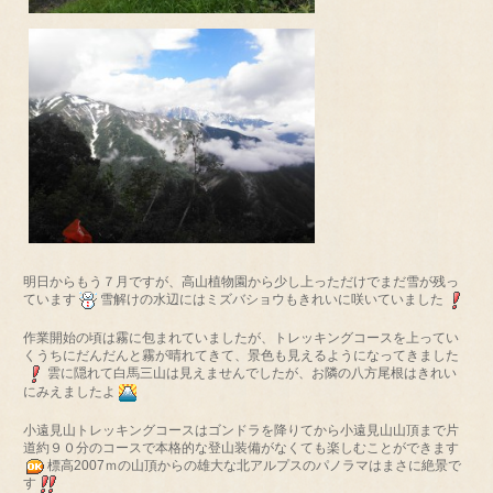
明日からもう７月ですが、高山植物園から少し上っただけでまだ雪が残っ
ています
雪解けの水辺にはミズバショウもきれいに咲いていました
作業開始の頃は霧に包まれていましたが、トレッキングコースを上ってい
くうちにだんだんと霧が晴れてきて、景色も見えるようになってきました
雲に隠れて白馬三山は見えませんでしたが、お隣の八方尾根はきれい
にみえましたよ
小遠見山トレッキングコースはゴンドラを降りてから小遠見山山頂まで片
道約９０分のコースで本格的な登山装備がなくても楽しむことができます
標高2007ｍの山頂からの雄大な北アルプスのパノラマはまさに絶景で
す