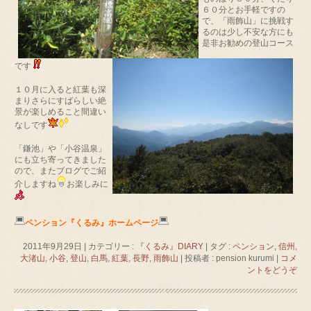
６０分とお手軽ですの
で、「雨飾山」に挑戦す
るのは少し不安な方にも
是非お勧めの登山コース
です
１０月に入ると紅葉も深
まりさらにすばらしい絶
景が楽しめること間違い
なしです
「鎌池」や「小谷温泉」
にも立ち寄ってきました
ので、またブログでご紹
介しますね
お楽しみに
ペンション『くるみ』ホームページ
2011年9月29日
|
カテゴリー :
『くるみ』DIARY
|
タグ :
ペンション
,
信州
,
大渚山
,
小谷
,
登山
,
白馬
,
紅葉
,
長野
,
雨飾山
|
投稿者 : pension kurumi
|
コメ
ントをどうぞ