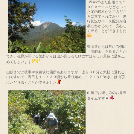
1/5や2/5また山頂まで５
００メートルなどといっ
た案内標柱がところどこ
ろに立てられており、進
行状況やペース配分が容
易にわかるので、安心し
て登ることができました
登山道からは常に右側に
「雨飾山」を見ることが
でき、視界が開ける箇所からは山が見えるたびにすばらしい景色に足を止
めてしまいます
山頂までは後半やや急坂な箇所もありますが、上り８０分と気軽に登れる
山ですので、当日も１１：３０頃から登り始め、１２：３０過ぎには山頂
にたどり着くことができました
山頂でお楽しみのお弁当
タイムです