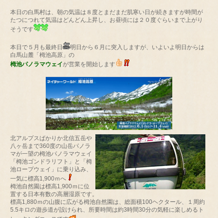
本日の白馬村は、朝の気温は８度とまだまだ肌寒い日が続きますが時間が
たつにつれて気温はどんどん上昇し、お昼頃には２０度ぐらいまで上がり
そうです
本日で５月も最終日
明日から６月に突入しますが、いよいよ明日からは
白馬山麓「栂池高原」の
栂池パノラマウェイ
が営業を開始します
北アルプスばかりか北信五岳や
八ヶ岳まで360度の山岳パノラ
マが一望の栂池パノラマウェイ
「栂池ゴンドラリフト」と「栂
池ロープウェイ」に乗り込み、
一気に標高1,900ｍへ
栂池自然園は標高1,900ｍに位
置する日本有数の高層湿原です。
標高1,880ｍの山腹に広がる栂池自然園は、総面積100ヘクタール、１周約
5.5キロの遊歩道が設けられ、所要時間は約3時間30分の気軽に楽しめるト