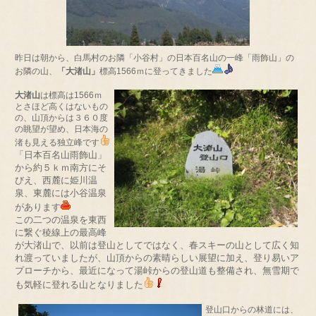
昨日は朝から、白馬村のお隣「小谷村」の日本百名山の一峰「雨飾山」の
お隣の山、
「大渚山」
標高1566ｍに登ってきました
大渚山
は標高は1566ｍ
とさほど高くはないもの
の、山頂からは３６０度
の眺望が望め、日本海の
渚も見える独立峰です
「日本百名山雨飾山」
から約５ｋｍ南方にそ
びえ、西麓に姫川温
泉、東麓には小谷温泉
があります
この二つの温泉を東西
に繋ぐ稜線上の最高峰
が大渚山で、以前は登山としてではなく、春スキーの山として広く知
れ渡っていましたが、山頂からの素晴らしい展望に加え、登り易いア
プローチから、最近になって湯峠からの登山道も整備され、無雪期で
も気軽に登れる山となりました
登山口からの林道には、