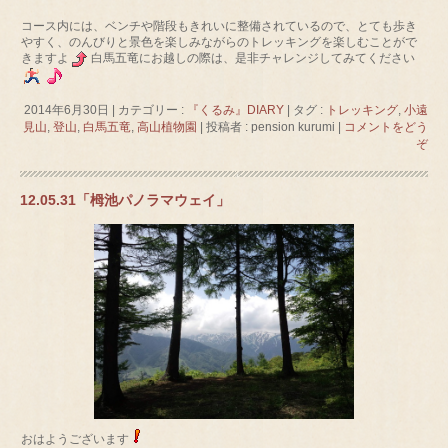
コース内には、ベンチや階段もきれいに整備されているので、とても歩き
やすく、のんびりと景色を楽しみながらのトレッキングを楽しむことがで
きますよ
白馬五竜にお越しの際は、是非チャレンジしてみてください
2014年6月30日
|
カテゴリー :
『くるみ』DIARY
|
タグ :
トレッキング
,
小遠
見山
,
登山
,
白馬五竜
,
高山植物園
|
投稿者 : pension kurumi
|
コメントをどう
ぞ
12.05.31「栂池パノラマウェイ」
おはようございます