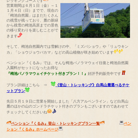
レッキングコースです
営業期間は６月１日（金）～１
１月４日（日）までで、現在の
「栂池自然園」はまだたくさん
の残雪が残っており、麓の新緑
から残雪の栂池高原までの景色
の移り変わりを楽しむことがで
きます
そして、栂池自然園内では雪解けの中、「ミズバショウ」や「リュウキン
カ」「ショウジョウバカマ」などの高山植物が咲き始めています
ペンション『くるみ』では、そんな栂池パノラマウェイ往復と栂池自然園
入園料がセットになったお得な
『栂池パノラマウェイチケット付きプラン！！』
好評予約販売中です
プラン詳細はこちら ⇒
《登山・トレッキング》白馬山麓選べるチケ
ットプラン
先日５月１９日に営業を開始しました「八方アルペンライン」など白馬山
麓のほかの山のゴンドラチケット付きのプランもございますのであわせて
チェックしてくださいね
ペンション『くるみ』登山・トレッキングプラン一覧
ペン
ション『くるみ』ホームページ