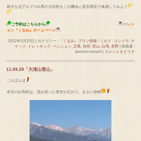
雄大な北アルプス白馬の大自然をこの機会に是非間近で体感してみよう
ご予約はこちらから
ペンシ
ョン『くるみ』ホームページ
2012年5月10日
|
カテゴリー :
『くるみ』プラン情報！
|
タグ :
ゴンドラ
,
チ
ケット
,
トレッキング
,
ペンション
,
五竜
,
信州
,
登山
,
白馬
,
長野
|
投稿者 :
pension kurumi
|
コメントをどうぞ
11.09.29「大渚山登山」
こんばんは
本日の白馬村は、澄み切った青空が広がり、まさに快晴