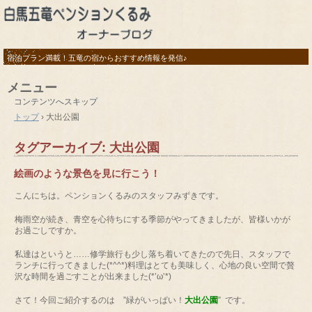
宿泊プラン満載！五竜の宿からおすすめ情報を発信♪
メニュー
コンテンツへスキップ
トップ
›
大出公園
タグアーカイブ:
大出公園
絵画のような景色を見に行こう！
こんにちは。ペンションくるみのスタッフみずきです。
梅雨空が続き、青空を心待ちにする季節がやってきましたが、皆様いかが
お過ごしですか。
私達はというと……修学旅行も少し落ち着いてきたので先日、スタッフで
ランチに行ってきました(*^^*)料理はとても美味しく、心地の良い空間で贅
沢な時間を過ごすことが出来ました(*’ω’*)
さて！今回ご紹介するのは ”緑がいっぱい！
大出公園
” です。