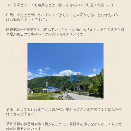
（※公園といっても遊具などはございませんのでご注意ください。）
白馬に来たけど登山やハイキングはちょっと大変かなあ。とお考えの方に
はお勧めスポットです(^^♪
国道406号を長野方面に進んでいくと小さな橋があります。そこを渡ると駐
車場があるので車やバイクの方にもオススメです。
勿論、徒歩でも行けますが歩道がない場所もございますので十分に気を付
けて進んで下さい。
茅葺屋根の休憩所や吊り橋があるので、非日常を感じながらゆっくりと散
歩が出来ると思います。