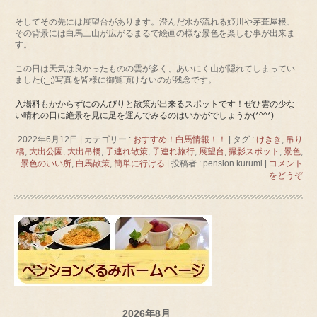
そしてその先には展望台があります。澄んだ水が流れる姫川や茅葺屋根、
その背景には白馬三山が広がるまるで絵画の様な景色を楽しむ事が出来ま
す。
この日は天気は良かったものの雲が多く、あいにく山が隠れてしまってい
ました(;_;)写真を皆様に御覧頂けないのが残念です。
入場料もかからずにのんびりと散策が出来るスポットです！ぜひ雲の少な
い晴れの日に絶景を見に足を運んでみるのはいかがでしょうか(*^^*)
2022年6月12日
|
カテゴリー :
おすすめ！白馬情報！！
|
タグ :
けきき
,
吊り
橋
,
大出公園
,
大出吊橋
,
子連れ散策
,
子連れ旅行
,
展望台
,
撮影スポット
,
景色
,
景色のいい所
,
白馬散策
,
簡単に行ける
|
投稿者 : pension kurumi
|
コメント
をどうぞ
2026年8月