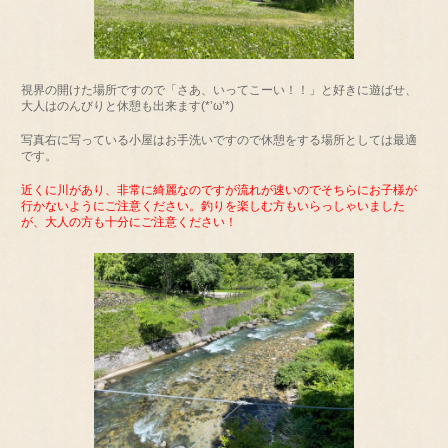
視界の開けた場所ですので「さあ、いってこーい！！」と好きに遊ばせ、
大人はのんびりと休憩も出来ます(*’ω’*)
写真右に写っている小屋はお手洗いですので休憩をする場所としては最適
です。
近くに川があり、非常に綺麗なのですが流れが速いのでそちらにお子様が
行かないようにご注意ください。釣りを楽しむ方もいらっしゃいました
が、大人の方も十分にご注意ください！