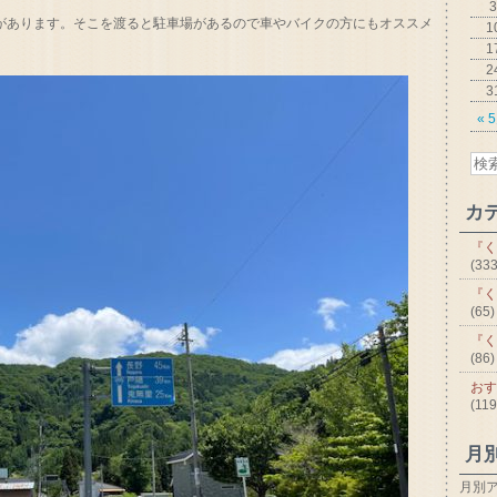
3
橋があります。そこを渡ると駐車場があるので車やバイクの方にもオススメ
1
1
2
3
« 
カ
『く
(333
『く
(65)
『く
(86)
おす
(119
月
月別