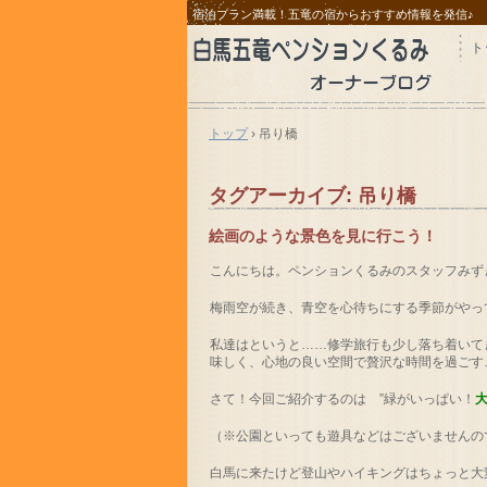
宿泊プラン満載！五竜の宿からおすすめ情報を発信♪
ト
トップ
›
吊り橋
タグアーカイブ:
吊り橋
絵画のような景色を見に行こう！
こんにちは。ペンションくるみのスタッフみず
梅雨空が続き、青空を心待ちにする季節がやっ
私達はというと……修学旅行も少し落ち着いてき
味しく、心地の良い空間で贅沢な時間を過ごすことが
さて！今回ご紹介するのは ”緑がいっぱい！
（※公園といっても遊具などはございませんの
白馬に来たけど登山やハイキングはちょっと大変