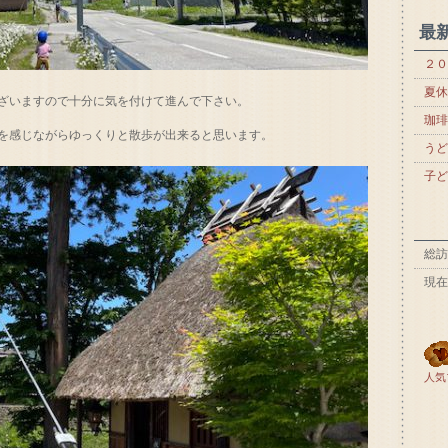
最
２０
夏休
ざいますので十分に気を付けて進んで下さい。
珈琲
を感じながらゆっくりと散歩が出来ると思います。
うど
子ど
総訪
現在
人気