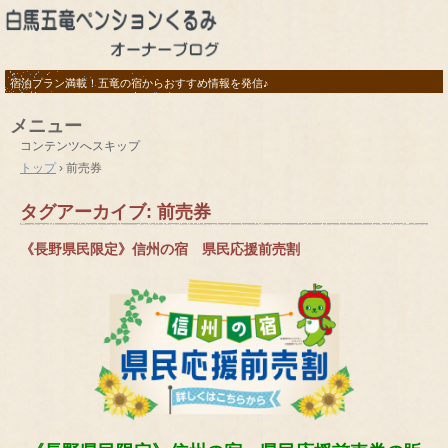
宿泊プラン満載！五竜の宿からおすすめ情報を発信♪
メニュー
コンテンツへスキップ
トップ
›
前売券
タグアーカイブ:
前売券
《長野県民限定》信州の宿 県民応援前売割