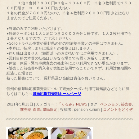
１泊２食付７８００円×３名＝２３４００円 ３名３枚利用で１５０
００円引き ⇒ ８４００円お支払い
１名の代金が７８００円なので、３名４枚利用２００００円引きとはなり
ませんのでご注意ください。
●当館のみでご利用いただけます。
●観光クーポンは１人１泊につき２０００円分１冊です。１人２枚利用でも
１冊となりますので、ご了承ください。
●GoToトラベル事業や長野県の他の宿泊割事業との併用はできません。
●本券は、払戻しまたは現金との引換えはしません。
●釣り銭は出ません（額面以下のお支払いではご利用できません）。
●営利目的の本券の転売はいかなる場合でも固くお断りします。
●休館・休業・緊急事態宣言の発出等により利用できない場合があります。
●販売した前売券を購入者が実際に使用することができず、利用対象期間を
経過した場合に
被った損害について、長野県及び当館は責任を負いません。
信州の宿県民応援前売割について観光クーポン利用可能施設などさらに詳
しくはこちら⇒
県民応援前売割ホームページ
2021年5月13日
|
カテゴリー :
『くるみ』NEWS
|
タグ :
ペンション
,
前売券
,
前売割
,
白馬
,
県民限定
|
投稿者 : pension kurumi
|
コメントをどうぞ