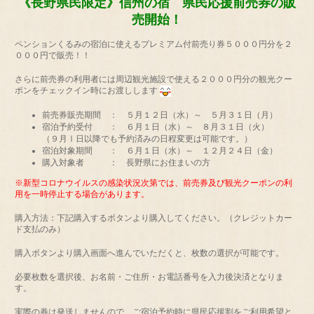
《長野県民限定》信州の宿 県民応援前売券の販
売開始！
ペンションくるみの宿泊に使えるプレミアム付前売り券５０００円分を２
０００円で販売！！
さらに前売券の利用者には周辺観光施設で使える２０００円分の観光クー
ポンをチェックイン時にお渡しします
前売券販売期間 ： ５月１２日（水）～ ５月３１日（月）
宿泊予約受付 ： ６月１日（水）～ ８月３１日（火）
（９月Ⅰ日以降でも予約済みの日程変更は可能です。）
宿泊対象期間 ： ６月１日（水）～ １２月２４日（金）
購入対象者 ： 長野県にお住まいの方
※新型コロナウイルスの感染状況次第では、前売券及び観光クーポンの利
用を一時停止する場合があります。
購入方法：下記購入するボタンより購入してください。（クレジットカー
ド支払のみ）
購入ボタンより購入画面へ進んでいただくと、枚数の選択が可能です。
必要枚数を選択後、お名前・ご住所・お電話番号を入力後決済となりま
す。
実際の券は発送しませんので、ご宿泊予約時に県民応援割をご利用希望と