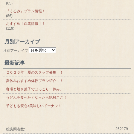
(65)
『くるみ』プラン情報！
(86)
おすすめ！白馬情報！！
(119)
月別アーカイブ
月別アーカイブ
最新記事
２０２６年 夏のスタッフ募集！！
夏休みおすすめ体験プラン紹介！！
珈琲と焼き菓子でほっこり一休み。
うどんを食べたくなったら絶対ここ！
子どもも安心♪美味しいドーナツ！
262179
総訪問者数: